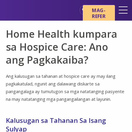
Skip sa main content
Skip sa navigation
MAG-
REFER
Mga Lokasyon
Home Health kumpara
Mga Pangunahing Kaalaman
tungkol sa Hospice
sa Hospice Care: Ano
Ang aming mga Serbisyo
ang Pagkakaiba?
Healthcare Professionals
Pamilya at Mga Tagapag-
Ang kalusugan sa tahanan at hospice care ay may ilang
alaga
pagkakatulad, ngunit ang dalawang diskarte sa
pangangalaga ay tumutugon sa mga natatanging pasyente
na may natatanging mga pangangailangan at layunin.
Kalusugan sa Tahanan Sa Isang
Sulyap