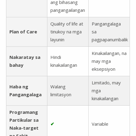
ang bihasang
pangangailangan
Quality of life at
Pangangalaga
Plan of Care
tinukoy na mga
sa
layunin
pagpapanumbalik
Kinakailangan, na
Nakaratay sa
Hindi
may mga
bahay
kinakailangan
eksepsiyon
Limitado, may
Haba ng
Walang
mga
Pangangalaga
limitasyon
kinakailangan
Programang
Partikular sa
✔
Variable
Naka-target
na Sakit