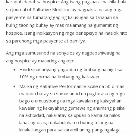
karapat-dapat sa hospice. Ang isang pag-aaral na inilathala
sa Journal of Palliative Medicine ay nagpakita na ang mga
pasyente na tumatanggap ng kalusugan sa tahanan sa
huling taon ng buhay ay mas malamang na gumamit ng
hospice, isang indikasyon ng mga benepisyo na inaalok nito
sa parehong mga pasyente at pamilya.
Ang mga sumusunod na senyales ay nagpapahiwatig na
ang hospice ay maaaring angkop:
Hindi sinasadyang pagbaba ng timbang na higit sa
10% ng normal na timbang ng katawan.
Marka ng Palliative Performance Scale na 50 o mas
mababa batay sa sumusunod na pagtatasa ng mga
bago o umuusbong na mga kawalan ng kakayahan:
kawalan ng kakayahang gumawa ng anumang pisikal
na aktibidad, nakaratay sa upuan o kama sa halos
lahat ng oras, makabuluhan o buong tulong na
kinakailangan para sa karamihan ng pangangalaga,