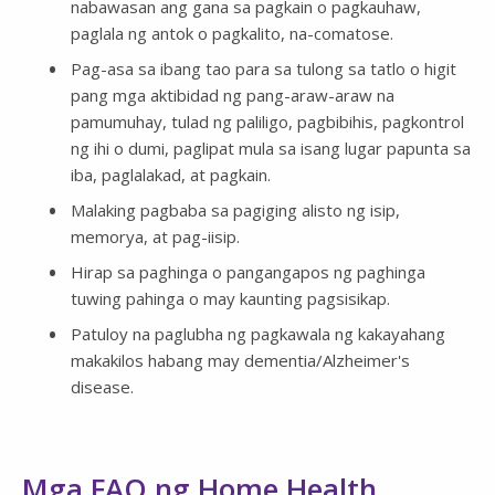
nabawasan ang gana sa pagkain o pagkauhaw,
paglala ng antok o pagkalito, na-comatose.
Pag-asa sa ibang tao para sa tulong sa tatlo o higit
pang mga aktibidad ng pang-araw-araw na
pamumuhay, tulad ng paliligo, pagbibihis, pagkontrol
ng ihi o dumi, paglipat mula sa isang lugar papunta sa
iba, paglalakad, at pagkain.
Malaking pagbaba sa pagiging alisto ng isip,
memorya, at pag-iisip.
Hirap sa paghinga o pangangapos ng paghinga
tuwing pahinga o may kaunting pagsisikap.
Patuloy na paglubha ng pagkawala ng kakayahang
makakilos habang may dementia/Alzheimer's
disease.
Mga FAQ ng Home Health