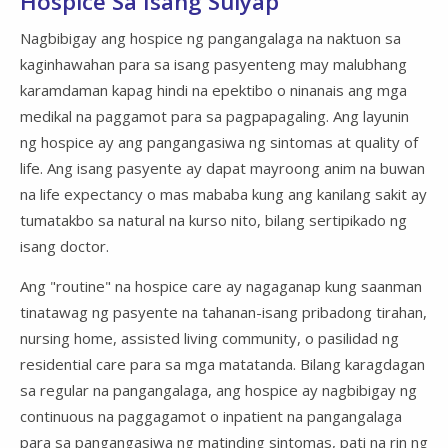
Hospice Sa Isang Sulyap
Nagbibigay ang hospice ng pangangalaga na naktuon sa
kaginhawahan para sa isang pasyenteng may malubhang
karamdaman kapag hindi na epektibo o ninanais ang mga
medikal na paggamot para sa pagpapagaling. Ang layunin
ng hospice ay ang pangangasiwa ng sintomas at quality of
life. Ang isang pasyente ay dapat mayroong anim na buwan
na life expectancy o mas mababa kung ang kanilang sakit ay
tumatakbo sa natural na kurso nito, bilang sertipikado ng
isang doctor.
Ang "routine" na hospice care ay nagaganap kung saanman
tinatawag ng pasyente na tahanan-isang pribadong tirahan,
nursing home, assisted living community, o pasilidad ng
residential care para sa mga matatanda. Bilang karagdagan
sa regular na pangangalaga, ang hospice ay nagbibigay ng
continuous na paggagamot o inpatient na pangangalaga
para sa pangangasiwa ng matinding sintomas, pati na rin ng