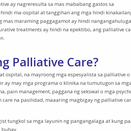
tive ay nagreresulta sa mas mababang gastos sa
hindi ma-ospital at tanggihan ang mga hindi kinakaila
ng mas maraming paggagamot ay hindi nangangahuluga
ive treatments ay hindi na epektibo, ang palliative ca
n.
g Palliative Care?
 at ospital, na mayroong mga espesyalista sa palliative o
er ay may mga programa o klinika na tumutugon sa mg
dema, pain management, paggana ng sekswal o mga psych
m care na pasilidad, maaaring magbigay ng palliative car
gist tungkol sa mga layunin ng pangangalaga at kung p
g buhay.