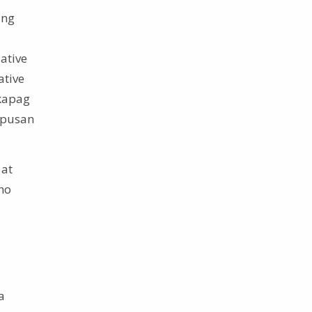
ang
ative
ative
 kapag
apusan
 at
no
a