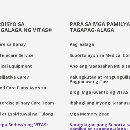
BISYO SA
PARA SA MGA PAMILYA
GALAGA NG VITAS®
TAGAPAG-ALAGA
are sa Bahay
Pag-aalaga
elecare Service
Suporta ayon sa Medical Con
cal Equipment
Ano ang Maaasahan Mula sa
lliative Care?
Kalungkutan at Pangungulil
Pagpanaw ng Tao
ed Care Plans Ayon sa
Blog: Mga Kwento ng VITAS
terdisciplinary Care Team
Ibahagi ang Inyong Karanas
at Espirituwal na Tulong
Mga Memory Bear
mga Serbisyo ng VITAS
Karagdagan pang Suporta 
Pamilya at Tagapag-alaga