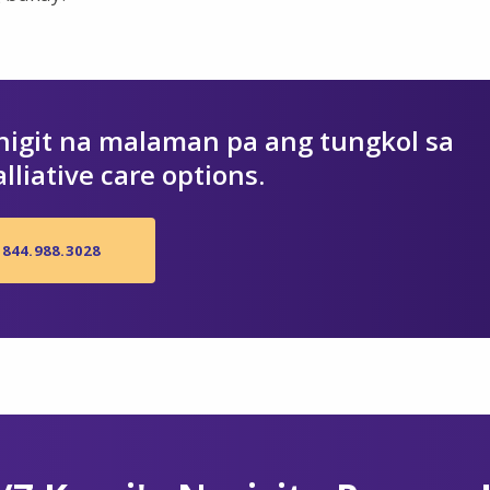
igit na malaman pa ang tungkol sa
lliative care options.
844.988.3028