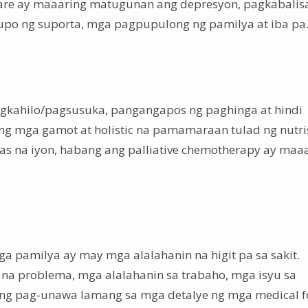
 care ay maaaring matugunan ang depresyon, pagkabalisa
po ng suporta, mga pagpupulong ng pamilya at iba pa
agkahilo/pagsusuka, pangangapos ng paghinga at hindi
Ang mga gamot at holistic na pamamaraan tulad ng nutri
s na iyon, habang ang palliative chemotherapy ay maa
 pamilya ay may mga alalahanin na higit pa sa sakit.
 na problema, mga alalahanin sa trabaho, mga isyu sa
 ang pag-unawa lamang sa mga detalye ng mga medical f