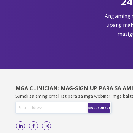
24
Ang aming 
upang maka
masigu
MGA CLINICIAN: MAG-SIGN UP PARA SA AM
Sumali sa aming email list para sa mga webinar, mga balita