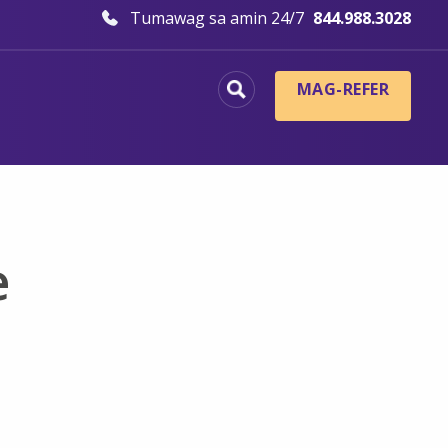
Tumawag sa amin 24/7
844.988.3028
MAG-REFER
e