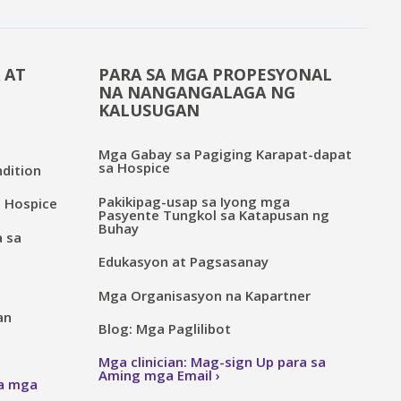
 AT
PARA SA MGA PROPESYONAL
NA NANGANGALAGA NG
KALUSUGAN
Mga Gabay sa Pagiging Karapat-dapat
sa Hospice
dition
Pakikipag-usap sa Iyong mga
 Hospice
Pasyente Tungkol sa Katapusan ng
Buhay
a sa
Edukasyon at Pagsasanay
Mga Organisasyon na Kapartner
an
Blog: Mga Paglilibot
Mga clinician: Mag-sign Up para sa
Aming mga Email
sa mga