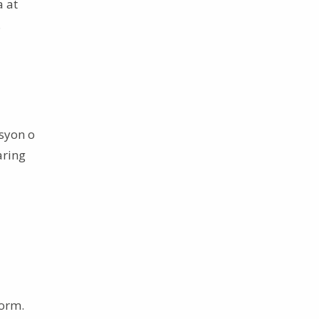
 at
.
syon o
aring
orm.