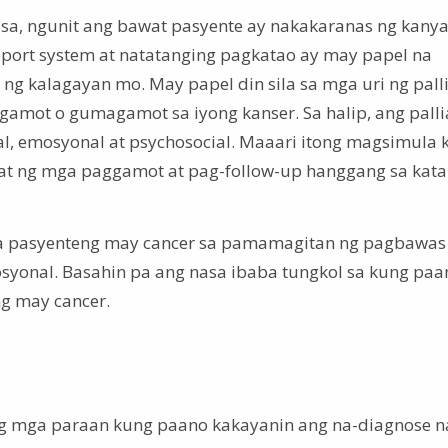
iisa, ngunit ang bawat pasyente ay nakakaranas ng kany
support system at natatanging pagkatao ay may papel na
g kalagayan mo. May papel din sila sa mga uri ng palli
agamot o gumagamot sa iyong kanser. Sa halip, ang palli
l, emosyonal at psychosocial. Maaari itong magsimula
ahat ng mga paggamot at pag-follow-up hanggang sa kat
ga pasyenteng may cancer sa pamamagitan ng pagbawas
osyonal. Basahin pa ang nasa ibaba tungkol sa kung paa
ng may cancer.
g mga paraan kung paano kakayanin ang na-diagnose n