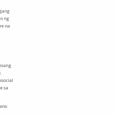
ngang
n ng
re na
 isang
a
osocial
e sa
aano