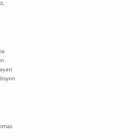
d,
na
in
ayari
disyon
tomas