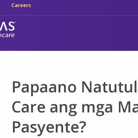
Skip sa main content
Skip sa navigation
Careers
Papaano Natutulu
Care ang mga Ma
Pasyente?