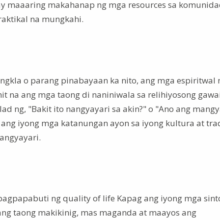
e ay maaaring makahanap ng mga resources sa komunida
aktikal na mungkahi.
gkla o parang pinabayaan ka nito, ang mga espiritwal 
it na ang mga taong di naniniwala sa relihiyosong gawa
d ng, "Bakit ito nangyayari sa akin?" o "Ano ang mangy
 ang iyong mga katanungan ayon sa iyong kultura at tra
angyayari.
 pagpapabuti ng quality of life Kapag ang iyong mga sin
ang taong makikinig, mas maganda at maayos ang