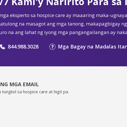
/7 Kami'y Naririto Para sa 
mga eksperto sa hospice care ay maaaring maka-ugnaya
tulong na masagot ang mga tanong, makapagbigay ng 
ro na ang lahat ng iyong mga pangangailangan ay nak
844.988.3028
Mga Bagay na Madalas Ita
ING MGA EMAIL
 tungkol sa hospice care at higit pa.