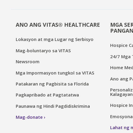
ANO ANG VITAS® HEALTHCARE
MGA SER
PANGAN
Lokasyon at mga Lugar ng Serbisyo
Hospice C
Mag-boluntaryo sa VITAS
24/7 Mga T
Newsroom
Home Medi
Mga Impormasyon tungkol sa VITAS
Ano ang Pa
Patakaran ng Pagbisita sa Florida
Personaliz
Kalagayan
Pagkapribado at Pagtatatwa
Hospice In
Paunawa ng Hindi Pagdidiskrimina
Emosyonal 
Mag-donate
Lahat ng 