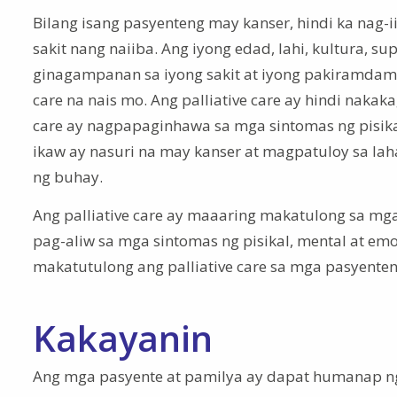
Bilang isang pasyenteng may kanser, hindi ka nag-
sakit nang naiiba. Ang iyong edad, lahi, kultura, 
ginagampanan sa iyong sakit at iyong pakiramdam n
care na nais mo. Ang palliative care ay hindi nakak
care ay nagpapaginhawa sa mga sintomas ng pisika
ikaw ay nasuri na may kanser at magpatuloy sa l
ng buhay.
Ang palliative care ay maaaring makatulong sa m
pag-aliw sa mga sintomas ng pisikal, mental at em
makatutulong ang palliative care sa mga pasyente
Kakayanin
Ang mga pasyente at pamilya ay dapat humanap n