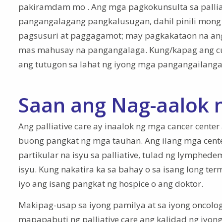
pakiramdam mo . Ang mga pagkokunsulta sa pallia
pangangalagang pangkalusugan, dahil pinili mong 
pagsusuri at paggagamot; may pagkakataon na a
mas mahusay na pangangalaga. Kung/kapag ang curat
ang tutugon sa lahat ng iyong mga pangangailanga
Saan ang Nag-aalok n
Ang palliative care ay inaalok ng mga cancer center
buong pangkat ng mga tauhan. Ang ilang mga cent
partikular na isyu sa palliative, tulad ng lymphe
isyu. Kung nakatira ka sa bahay o sa isang long ter
iyo ang isang pangkat ng hospice o ang doktor.
Makipag-usap sa iyong pamilya at sa iyong oncolo
mapapabuti ng palliative care ang kalidad ng iyon