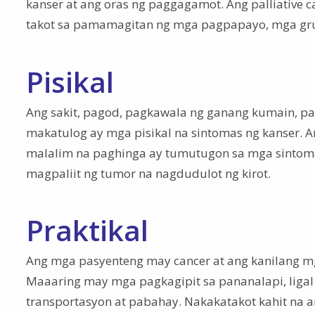
kanser at ang oras ng paggagamot. Ang palliative
takot sa pamamagitan ng mga pagpapayo, mga gru
Pisikal
Ang sakit, pagod, pagkawala ng ganang kumain, p
makatulog ay mga pisikal na sintomas ng kanser. 
malalim na paghinga ay tumutugon sa mga sintoma
magpaliit ng tumor na nagdudulot ng kirot.
Praktikal
Ang mga pasyenteng may cancer at ang kanilang mga
Maaaring may mga pagkagipit sa pananalapi, ligal
transportasyon at pabahay. Nakakatakot kahit na