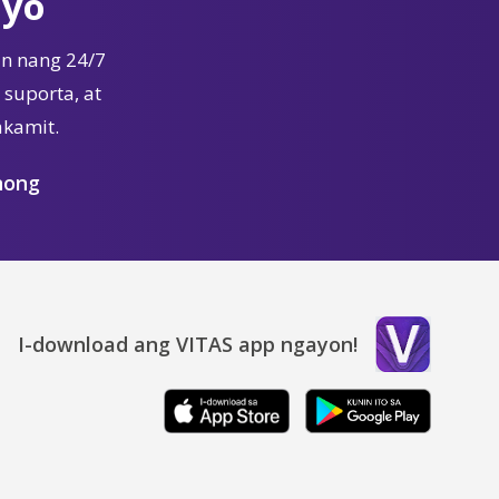
Iyo
n nang 24/7
suporta, at
akamit.
nong
I-download ang VITAS app ngayon!