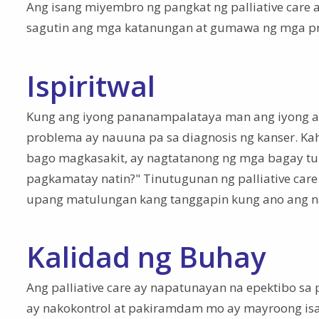
Ang isang miyembro ng pangkat ng palliative car
sagutin ang mga katanungan at gumawa ng mga pr
Ispiritwal
Kung ang iyong pananampalataya man ang iyong an
problema ay nauuna pa sa diagnosis ng kanser. Kah
bago magkasakit, ay nagtatanong ng mga bagay tula
pagkamatay natin?" Tinutugunan ng palliative care
upang matulungan kang tanggapin kung ano ang n
Kalidad ng Buhay
Ang palliative care ay napatunayan na epektibo sa
ay nakokontrol at pakiramdam mo ay mayroong is