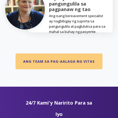
pangungulila sa
pagpanaw ng tao
Ang isang bereavement specialist
ay nagbibigay ng suporta sa
pangungulila at pagluluksa para sa
mahal sa buhay ng pasyente.
ANG TEAM SA PAG-AALAGA NG VITAS
24/7 Kami'y Naririto Para sa
Iyo