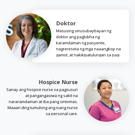
Doktor
Masusing sinusubaybayan ng
doktor ang paglubha ng
karamdaman ng pasyente,
nagrereseta ng mga naaangkop na
gamot, at nakikipatulungan sa pag-
aalaga sa iba miyembro ng team.
Hospice Nurse
Sanay ang hospice nurse sa pagsusuri
at pangangasiwa ng sakit na
nararamdaman at iba pang sintomas.
Maaari ding tumulong ang isang nurse
sa personal care.