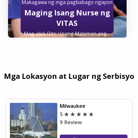
Makagawa ng mga pagbabago ngayon
Maging Isang Nurse ng
VITAS
Mag-click Dito Upang Malaman ang
Higit pa
Mga Lokasyon at Lugar ng Serbisyo
Milwaukee
5
9 Review