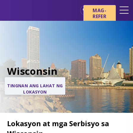
MAG-
REFER
Mga Lokasyon
Mga Pangunahing Kaalaman
tungkol sa Hospice
Ang aming mga Serbisyo
Healthcare Professionals
Wisconsin
Pamilya at Mga Tagapag-
alaga
TINGNAN ANG LAHAT NG
LOKASYON
Lokasyon at mga Serbisyo sa