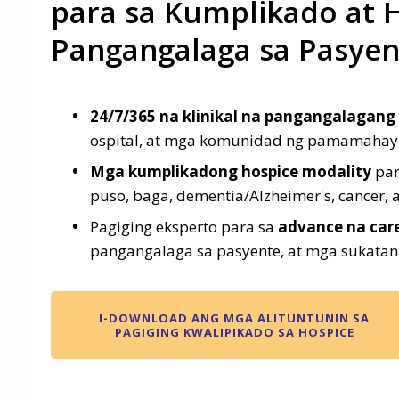
para sa Kumplikado at H
Pangangalaga sa Pasyen
24/7/365 na klinikal na pangangalagang
ospital, at mga komunidad ng pamamahay
Mga kumplikadong hospice modality
par
puso, baga, dementia/Alzheimer's, cancer, a
Pagiging eksperto para sa
advance na car
pangangalaga sa pasyente, at mga sukatan 
I-DOWNLOAD ANG MGA ALITUNTUNIN SA
PAGIGING KWALIPIKADO SA HOSPICE