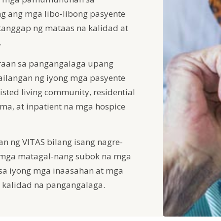
g ang mga libo-libong pasyente
nggap ng mataas na kalidad at
.
aan sa pangangalaga upang
ilangan ng iyong mga pasyente
isted living community, residential
ama, at inpatient na mga hospice
n ng VITAS bilang isang nagre-
 mga matagal-nang subok na mga
sa iyong mga inaasahan at mga
 kalidad na pangangalaga.