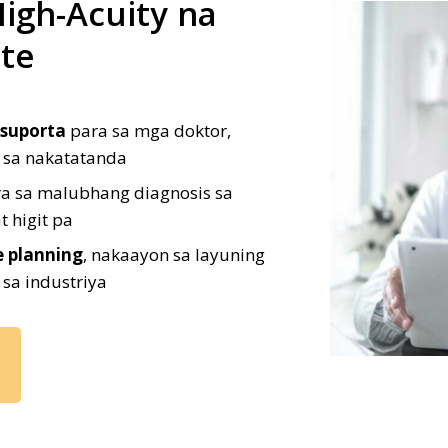
igh-Acuity na
te
 suporta
para sa mga doktor,
 sa nakatatanda
a sa malubhang diagnosis sa
t higit pa
e planning
, nakaayon sa layuning
sa industriya