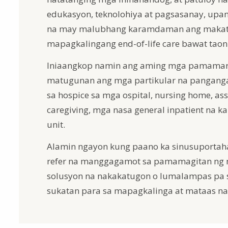
edukasyon, teknolohiya at pagsasanay, upan
na may malubhang karamdaman ang makata
mapagkalingang end-of-life care bawat taon
Iniaangkop namin ang aming mga pamamar
matugunan ang mga partikular na panganga
sa hospice sa mga ospital, nursing home, ass
caregiving, mga nasa general inpatient na k
unit.
Alamin ngayon kung paano ka sinusuportaha
refer na manggagamot sa pamamagitan ng
solusyon na nakakatugon o lumalampas pa 
sukatan para sa mapagkalinga at mataas na