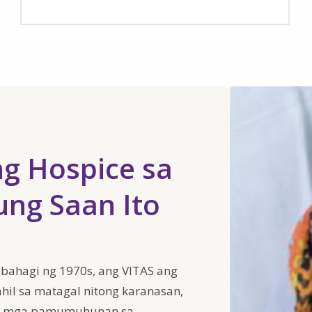
g Hospice sa
ung Saan Ito
 bahagi ng 1970s, ang VITAS ang
hil sa matagal nitong karanasan,
 na mga pamumuhunan sa