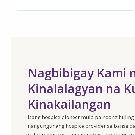
Nagbibigay Kami n
Kinalalagyan na K
Kinakailangan
Isang hospice pioneer mula pa noong huling
nangungunang hospice provider sa bansa da
natatanging mga inihahandog, at patuloy