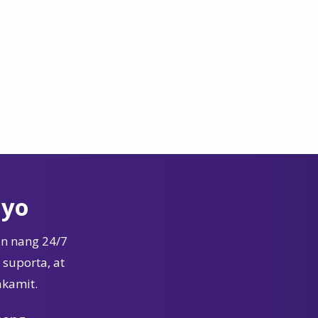
Iyo
n nang 24/7
suporta, at
akamit.