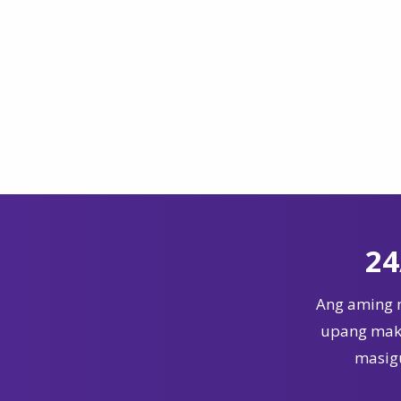
24
Ang aming 
upang maka
masigu