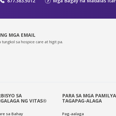
877.383.5012
Mga Bagay na Madalas Ita
ING MGA EMAIL
 tungkol sa hospice care at higit pa.
BISYO SA
PARA SA MGA PAMILYA
GALAGA NG VITAS®
TAGAPAG-ALAGA
are sa Bahay
Pag-aalaga