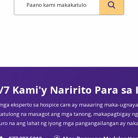
/7 Kami'y Naririto Para sa 
mga eksperto sa hospice care ay maaaring maka-ugnaya
tulong na masagot ang mga tanong, makapagbigay ng 
ro na ang lahat ng iyong mga pangangailangan ay nak