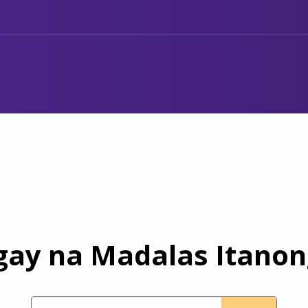
ay na Madalas Itanon
Paano kami makakatulong?