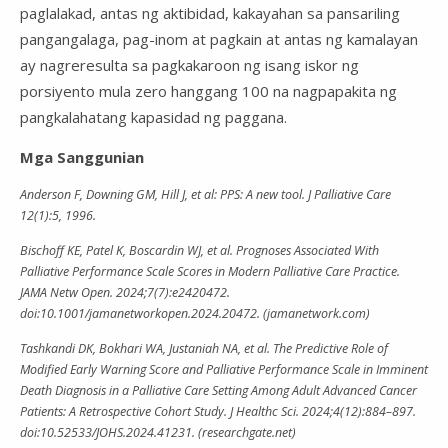
paglalakad, antas ng aktibidad, kakayahan sa pansariling
pangangalaga, pag-inom at pagkain at antas ng kamalayan
ay nagreresulta sa pagkakaroon ng isang iskor ng
porsiyento mula zero hanggang 100 na nagpapakita ng
pangkalahatang kapasidad ng paggana.
Mga Sanggunian
Anderson F, Downing GM, Hill J, et al: PPS: A new tool. J Palliative Care
12(1):5, 1996.
Bischoff KE, Patel K, Boscardin WJ, et al. Prognoses Associated With
Palliative Performance Scale Scores in Modern Palliative Care Practice.
JAMA Netw Open. 2024;7(7):e2420472.
doi:10.1001/jamanetworkopen.2024.20472. (jamanetwork.com)
Tashkandi DK, Bokhari WA, Justaniah NA, et al. The Predictive Role of
Modified Early Warning Score and Palliative Performance Scale in Imminent
Death Diagnosis in a Palliative Care Setting Among Adult Advanced Cancer
Patients: A Retrospective Cohort Study. J Healthc Sci. 2024;4(12):884–897.
doi:10.52533/JOHS.2024.41231. (researchgate.net)