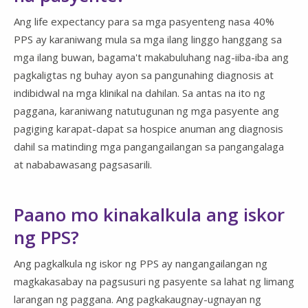
Ang life expectancy para sa mga pasyenteng nasa 40%
PPS ay karaniwang mula sa mga ilang linggo hanggang sa
mga ilang buwan, bagama't makabuluhang nag-iiba-iba ang
pagkaligtas ng buhay ayon sa pangunahing diagnosis at
indibidwal na mga klinikal na dahilan. Sa antas na ito ng
paggana, karaniwang natutugunan ng mga pasyente ang
pagiging karapat-dapat sa hospice anuman ang diagnosis
dahil sa matinding mga pangangailangan sa pangangalaga
at nababawasang pagsasarili.
Paano mo kinakalkula ang iskor
ng PPS?
Ang pagkalkula ng iskor ng PPS ay nangangailangan ng
magkakasabay na pagsusuri ng pasyente sa lahat ng limang
larangan ng paggana. Ang pagkakaugnay-ugnayan ng