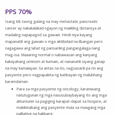
PPS 70%
Isang 68-taong gulang na may metastatic pancreatic
cancer ay nakakalakad ngayon ng maiikling distansya at
madaling napapagod sa gawain. Hindi niya kayang
mapanatili ang gawain o mga aktibidad na libangan pero
nagagawa ang lahat ng pansariling pangangalaga nang
mag-isa. Maaaring normal o nabawasan ang kanyang
kakayahang uminom at kumain, at nananatili siyang ganap
na may kamalayan. Sa antas na ito, nagsasarili pa rin ang
pasyente pero nagpapakita ng katibayan ng malubhang
karamdaman.
Para sa mga pasyente ng oncology, karaniwang
natutugunan ng mga nasusubaybayang ito ang mga
alituntunin sa pagiging karapat-dapat sa hospice, at
makikinabang ang pasyente mula sa maagang mga
palliative na hakbang.