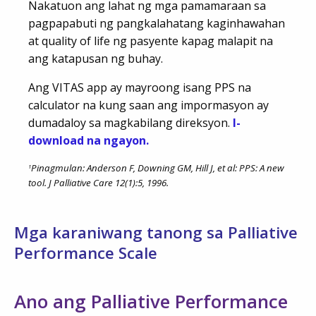
Nakatuon ang lahat ng mga pamamaraan sa
pagpapabuti ng pangkalahatang kaginhawahan
at quality of life ng pasyente kapag malapit na
ang katapusan ng buhay.
Ang VITAS app ay mayroong isang PPS na
calculator na kung saan ang impormasyon ay
dumadaloy sa magkabilang direksyon.
I-
download na ngayon.
Pinagmulan:
Anderson F, Downing GM, Hill J, et al: PPS: A new
1
tool. J Palliative Care 12(1):5, 1996.
Mga karaniwang tanong sa Palliative
Performance Scale
Ano ang Palliative Performance