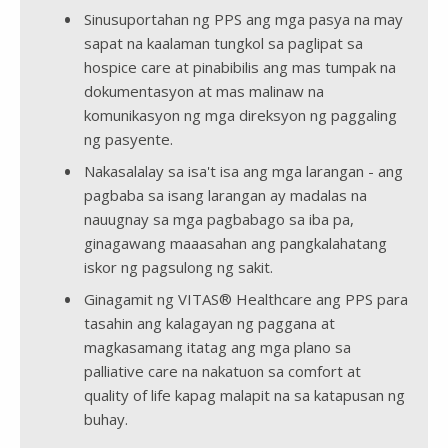
Sinusuportahan ng PPS ang mga pasya na may
sapat na kaalaman tungkol sa paglipat sa
hospice care at pinabibilis ang mas tumpak na
dokumentasyon at mas malinaw na
komunikasyon ng mga direksyon ng paggaling
ng pasyente.
Nakasalalay sa isa't isa ang mga larangan - ang
pagbaba sa isang larangan ay madalas na
nauugnay sa mga pagbabago sa iba pa,
ginagawang maaasahan ang pangkalahatang
iskor ng pagsulong ng sakit.
Ginagamit ng VITAS® Healthcare ang PPS para
tasahin ang kalagayan ng paggana at
magkasamang itatag ang mga plano sa
palliative care na nakatuon sa comfort​​​​​​​ at
quality of life kapag malapit na sa katapusan ng
buhay.