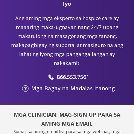
Iyo
Ang aming mga eksperto sa hospice care ay
maaaring maka-ugnayan nang 24/7 upang
makatulong na masagot ang mga tanong,
makapagbigay ng suporta, at masiguro na ang
lahat ng iyong mga pangangailangan ay
nakakamit.
866.553.7561
Mga Bagay na Madalas Itanong
MGA CLINICIAN: MAG-SIGN UP PARA SA
AMING MGA EMAIL
Sumali sa aming email list para sa mga webinar, mga