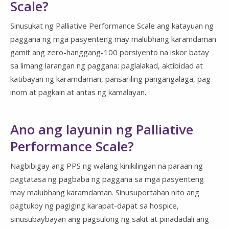
Scale?
Sinusukat ng Palliative Performance Scale ang katayuan ng
paggana ng mga pasyenteng may malubhang karamdaman
gamit ang zero-hanggang-100 porsiyento na iskor batay
sa limang larangan ng paggana: paglalakad, aktibidad at
katibayan ng karamdaman, pansariling pangangalaga, pag-
inom at pagkain at antas ng kamalayan.
Ano ang layunin ng Palliative
Performance Scale?
Nagbibigay ang PPS ng walang kinikilingan na paraan ng
pagtatasa ng pagbaba ng paggana sa mga pasyenteng
may malubhang karamdaman. Sinusuportahan nito ang
pagtukoy ng pagiging karapat-dapat sa hospice,
sinusubaybayan ang pagsulong ng sakit at pinadadali ang