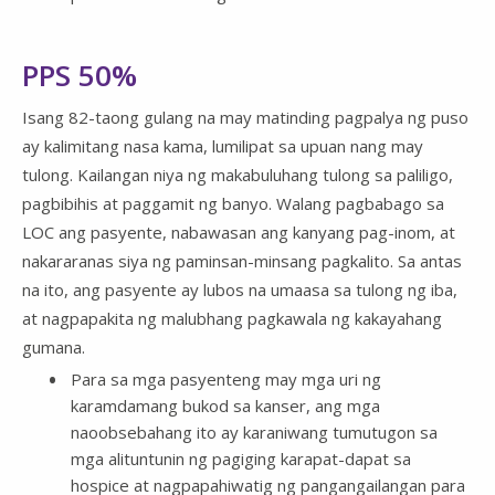
PPS 50%
Isang 82-taong gulang na may matinding pagpalya ng puso
ay kalimitang nasa kama, lumilipat sa upuan nang may
tulong. Kailangan niya ng makabuluhang tulong sa paliligo,
pagbibihis at paggamit ng banyo. Walang pagbabago sa
LOC ang pasyente, nabawasan ang kanyang pag-inom, at
nakararanas siya ng paminsan-minsang pagkalito. Sa antas
na ito, ang pasyente ay lubos na umaasa sa tulong ng iba,
at nagpapakita ng malubhang pagkawala ng kakayahang
gumana.
Para sa mga pasyenteng may mga uri ng
karamdamang bukod sa kanser, ang mga
naoobsebahang ito ay karaniwang tumutugon sa
mga alituntunin ng pagiging karapat-dapat sa
hospice at nagpapahiwatig ng pangangailangan para