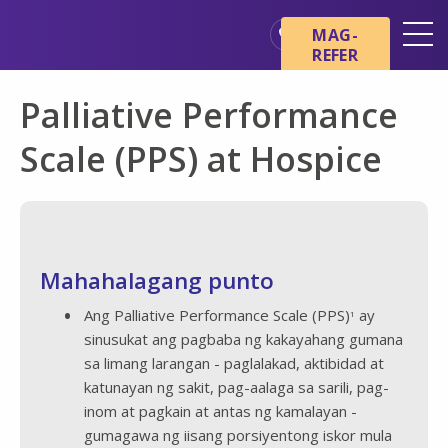
Skip sa main content
Skip sa navigation
MAG-
REFER
Mga Lokasyon
Palliative Performance
Mga Pangunahing Kaalaman
tungkol sa Hospice
Scale (PPS) at Hospice
Ang aming mga Serbisyo
Healthcare Professionals
Pamilya at Mga Tagapag-
alaga
Mahahalagang punto
Ang Palliative Performance Scale (PPS)
ay
1
sinusukat ang pagbaba ng kakayahang gumana
sa limang larangan - paglalakad, aktibidad at
katunayan ng sakit, pag-aalaga sa sarili, pag-
inom at pagkain at antas ng kamalayan -
gumagawa ng iisang porsiyentong iskor mula