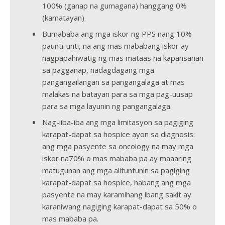
100% (ganap na gumagana) hanggang 0%
(kamatayan).
Bumababa ang mga iskor ng PPS nang 10%
paunti-unti, na ang mas mababang iskor ay
nagpapahiwatig ng mas mataas na kapansanan
sa pagganap, nadagdagang mga
pangangailangan sa pangangalaga at mas
malakas na batayan para sa mga pag-uusap
para sa mga layunin ng pangangalaga.
Nag-iiba-iba ang mga limitasyon sa pagiging
karapat-dapat sa hospice ayon sa diagnosis:
ang mga pasyente sa oncology na may mga
iskor na70% o mas mababa pa ay maaaring
matugunan ang mga alituntunin sa pagiging
karapat-dapat​​​​​​​ sa hospice, habang ang mga
pasyente na may karamihang ibang sakit ay
karaniwang nagiging karapat-dapat sa 50% o
mas mababa pa.