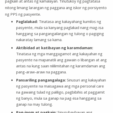
pagkain at antas ng kamalayan. Tinutukoy ng pagtatasa
nitong limang larangan ng paggana ang iskor ng porsiyento
ng PPS ng pasyente.
Paglalakad:
Tinatasa ang kakayahang kumilos ng
pasyente, mula sa kanyang paglakad nang mag-isa
hanggang sa pangangailangan ng tulong o pagiging
nakaratay lamang sa kama.
Aktibidad at katibayan ng karamdaman:
Tinatasa ng mga manggagamot ang kakayahan ng
pasyente na mapanatili ang gawain o libangan at ang
antas na kung saan nililimitahan ng karamdaman ang
pang-araw-araw na paggana.
Pansariling pangangalaga:
Sinusuri ang kakayahan
ng pasyente na maisagawa ang mga personal care
na gawaing tulad ng paliligo, pagbibihis at paggamit
ng banyo, mula sa ganap na pag-iisa hanggang sa
ganap na may tulong.
Pag-inom at pagkain:
Sinusubaybayan ang