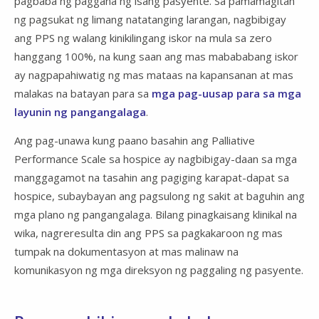
pagbaba ng paggana ng isang pasyente. Sa pamamagitan
ng pagsukat ng limang natatanging larangan,
nagbibigay
ang PPS ng walang kinikilingang iskor na mula sa zero
hanggang 100%, na kung saan ang mas mabababang iskor
ay nagpapahiwatig ng mas mataas na kapansanan at mas
malakas na batayan para sa
mga pag-uusap para sa mga
layunin ng pangangalaga
.
Ang pag-unawa kung paano basahin ang Palliative
Performance Scale sa hospice ay nagbibigay-daan sa mga
manggagamot na tasahin ang pagiging karapat-dapat sa
hospice, subaybayan ang pagsulong ng sakit at baguhin ang
mga plano ng pangangalaga. Bilang pinagkaisang klinikal na
wika, nagreresulta din ang PPS sa pagkakaroon ng mas
tumpak na dokumentasyon at mas malinaw na
komunikasyon ng mga direksyon ng paggaling ng pasyente.