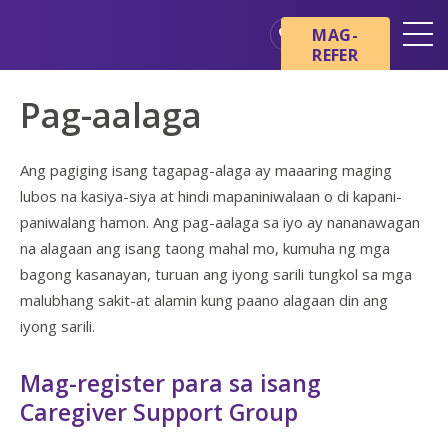
Skip sa main content
Skip sa navigation
MAG-
REFER
Mga Lokasyon
Pag-aalaga
Mga Pangunahing Kaalaman
tungkol sa Hospice
Ang pagiging isang tagapag-alaga ay maaaring maging
Ang aming mga Serbisyo
lubos na kasiya-siya at hindi mapaniniwalaan o di kapani-
Healthcare Professionals
paniwalang hamon. Ang pag-aalaga sa iyo ay nananawagan
na alagaan ang isang taong mahal mo, kumuha ng mga
Pamilya at Mga Tagapag-
alaga
bagong kasanayan, turuan ang iyong sarili tungkol sa mga
malubhang sakit-at alamin kung paano alagaan din ang
iyong sarili.
Mag-register para sa isang
Caregiver Support Group