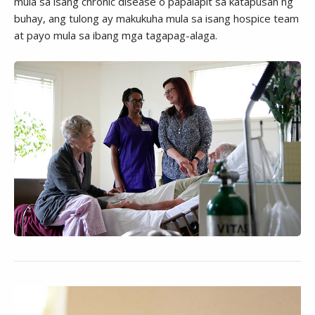
mula sa isang chronic disease o papalapit sa katapusan ng
buhay, ang tulong ay makukuha mula sa isang hospice team
at payo mula sa ibang mga tagapag-alaga.