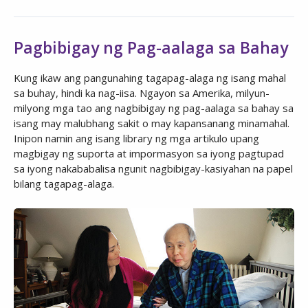
Pagbibigay ng Pag-aalaga sa Bahay
Kung ikaw ang pangunahing tagapag-alaga ng isang mahal
sa buhay, hindi ka nag-iisa. Ngayon sa Amerika, milyun-
milyong mga tao ang nagbibigay ng pag-aalaga sa bahay sa
isang may malubhang sakit o may kapansanang minamahal.
Inipon namin ang isang library ng mga artikulo upang
magbigay ng suporta at impormasyon sa iyong pagtupad
sa iyong nakababalisa ngunit nagbibigay-kasiyahan na papel
bilang tagapag-alaga.