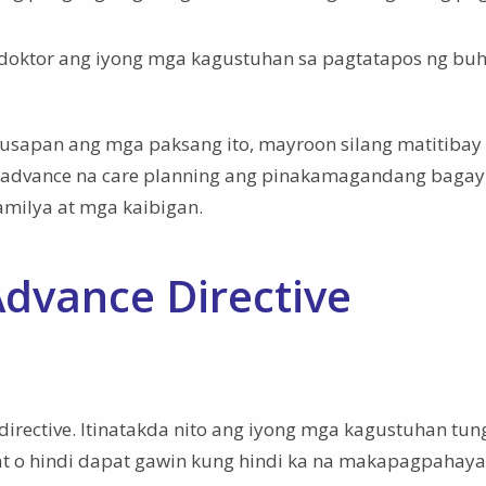
doktor ang iyong mga kagustuhan sa pagtatapos ng buh
usapan ang mga paksang ito, mayroon silang matitibay
ng advance na care planning ang pinakamagandang bagay
amilya at mga kaibigan.
dvance Directive
 directive. Itinatakda nito ang iyong mga kagustuhan tun
t o hindi dapat gawin kung hindi ka na makapagpahaya