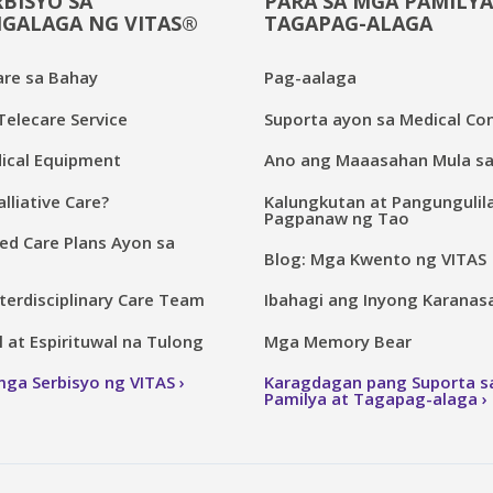
BISYO SA
PARA SA MGA PAMILYA
GALAGA NG VITAS®
TAGAPAG-ALAGA
are sa Bahay
Pag-aalaga
elecare Service
Suporta ayon sa Medical Con
cal Equipment
Ano ang Maaasahan Mula sa
lliative Care?
Kalungkutan at Pangungulil
Pagpanaw ng Tao
ed Care Plans Ayon sa
Blog: Mga Kwento ng VITAS
terdisciplinary Care Team
Ibahagi ang Inyong Karanas
at Espirituwal na Tulong
Mga Memory Bear
mga Serbisyo ng VITAS
Karagdagan pang Suporta 
Pamilya at Tagapag-alaga