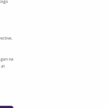
bigo
ective,
igan na
 at