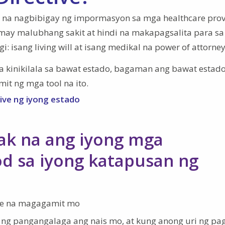
o na nagbibigay ng impormasyon sa mga healthcare prov
may malubhang sakit at hindi na makapagsalita para sa
 isang living will at isang medikal na power of attorney
a kinikilala sa bawat estado, bagaman ang bawat estado
it ng mga tool na ito.
tive ng iyong estado
ak na ang iyong mga
d sa iyong katapusan ng
are na magagamit mo
 ng pangangalaga ang nais mo, at kung anong uri ng pa