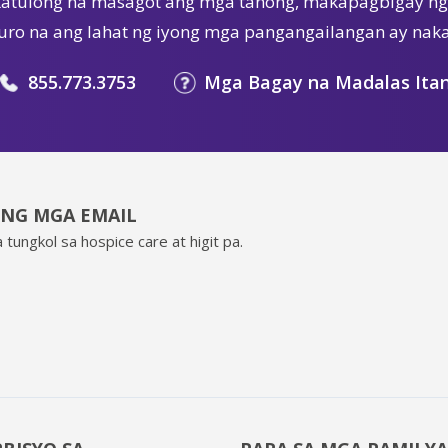
tulong na masagot ang mga tanong, makapagbigay ng 
ro na ang lahat ng iyong mga pangangailangan ay nak
855.773.3753
Mga Bagay na Madalas Ita
ING MGA EMAIL
 tungkol sa hospice care at higit pa.