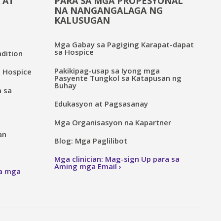
 AT
PARA SA MGA PROPESYONAL
NA NANGANGALAGA NG
KALUSUGAN
Mga Gabay sa Pagiging Karapat-dapat
sa Hospice
dition
Pakikipag-usap sa Iyong mga
 Hospice
Pasyente Tungkol sa Katapusan ng
Buhay
a sa
Edukasyon at Pagsasanay
Mga Organisasyon na Kapartner
an
Blog: Mga Paglilibot
Mga clinician: Mag-sign Up para sa
Aming mga Email
sa mga