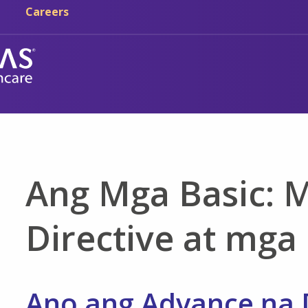
Skip sa main content
Skip sa navigation
Careers
Ang Mga Basic: 
Directive at mga 
Ano ang Advance na D