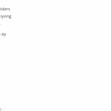
iders
 iyong
.
 ay
g-