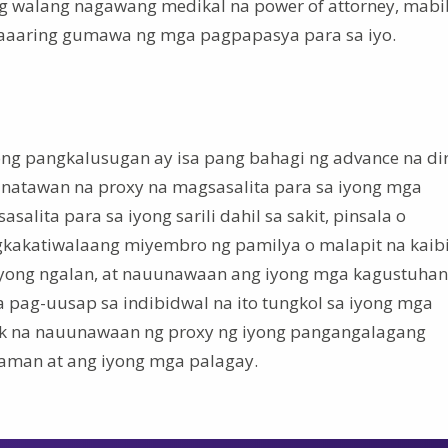
g walang nagawang medikal na power of attorney, mabi
 maaaring gumawa ng mga pagpapasya para sa iyo.
ng pangkalusugan ay isa pang bahagi ng advance na dir
inatawan na proxy na magsasalita para sa iyong mga
lita para sa iyong sarili dahil sa sakit, pinsala o
kakatiwalaang miyembro ng pamilya o malapit na kaib
iyong ngalan, at nauunawaan ang iyong mga kagustuhan
 pag-uusap sa indibidwal na ito tungkol sa iyong mga
k na nauunawaan ng proxy ng iyong pangangalagang
man at ang iyong mga palagay.