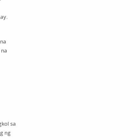
ay.
 na
 na
gkol sa
g ng