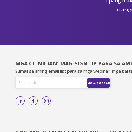
upang maka
masigu
MGA CLINICIAN: MAG-SIGN UP PARA SA AM
Sumali sa aming email list para sa mga webinar, mga balita