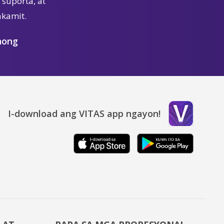
suporta, at
akamit.
nong
I-download ang VITAS app ngayon!