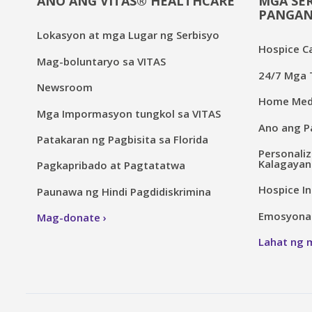
ANO ANG VITAS® HEALTHCARE
MGA SER
PANGAN
Lokasyon at mga Lugar ng Serbisyo
Hospice C
Mag-boluntaryo sa VITAS
24/7 Mga T
Newsroom
Home Medi
Mga Impormasyon tungkol sa VITAS
Ano ang Pa
Patakaran ng Pagbisita sa Florida
Personaliz
Kalagayan
Pagkapribado at Pagtatatwa
Hospice In
Paunawa ng Hindi Pagdidiskrimina
Emosyonal 
Mag-donate
Lahat ng 