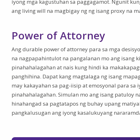
iyong mga kagustuhan sa paggagamot. Ngunit kun
ang living will na magbigay ng ng isang proxy na
Power of Attorney
Ang durable power of attorney para sa mga desisyo
na nagpapahintulot na pangalanan mo ang isang k
pinahahalagahan at nais kung hindi ka makakapagsasa
panghihina. Dapat kang magtalaga ng isang mapag
may kakayahan sa pag-iisip at emosyonal para sa 
pinahahalagahan. Simulan mo ang isang patuloy na
hinahangad sa pagtatapos ng buhay upang matiya
pangkalusugan ang iyong kasalukuyang nararamda