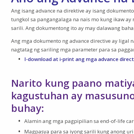
Ang isang advance na direktive ay isang dokument
tungkol sa pangangalaga na nais mo kung ikaw ay 
sarili. Ang dokumentong ito ay may dalawang bahagi:
Ang mga dokumento ng advance directive ay ligal n
nagtatag ng sariling mga parameter para sa paggam
I-download at i-print ang mga advance direc
Narito kung paano matiy
kagustuhan ay masusuno
buhay:
Alamin ang mga pagpipilian sa end-of-life c
Magpasya para sa iyong sarili kung anong uri