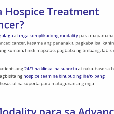
 Hospice Treatment
ncer?
galaga
at
mga komplikadong modality
para mapamaha
nced cancer, kasama ang pananakit, pagkabalisa, kahi
g kumain, hindi mapatae, pagbaba ng timbang, labis 
patients ang
24/7 na klinkal na suporta
at naka-base sa 
agbisita ng
hospice team na binubuo ng iba't-ibang
ychosocial na suporta para matugunan ang mga
dality para sa Advan