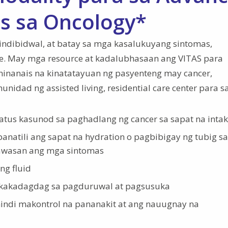
s sa Oncology*
 indibidwal, at batay sa mga kasalukuyang sintomas,
te. May mga resource at kadalubhasaan ang VITAS para
nanais na kinatatayuan ng pasyenteng may cancer,
idad ng assisted living, residential care center para s
tatus kasunod sa paghadlang ng cancer sa sapat na inta
panatili ang sapat na hydration o pagbibigay ng tubig sa
bawasan ang mga sintomas
ng fluid
 nakakadagdag sa pagduruwal at pagsusuka
indi makontrol na pananakit at ang nauugnay na