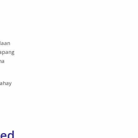
laan
rapang
na
bahay
ced