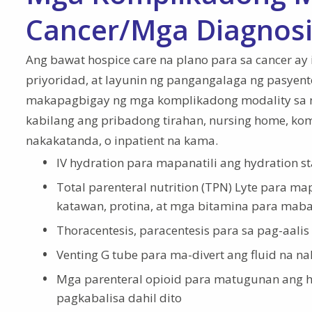
Cancer/Mga Diagnosi
Ang bawat hospice care na plano para sa cancer ay
priyoridad, at layunin ng pangangalaga ng pasyen
makapagbigay ng mga komplikadong modality sa ni
kabilang ang pribadong tirahan, nursing home, komun
nakakatanda, o inpatient na kama.
IV hydration para mapanatili ang hydration s
Total parenteral nutrition (TPN) Lyte para ma
katawan, protina, at mga bitamina para ma
Thoracentesis, paracentesis para sa pag-aalis 
Venting G tube para ma-divert ang fluid na
Mga parenteral opioid para matugunan ang h
pagkabalisa dahil dito