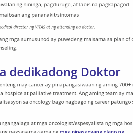
walan ng hininga, pagdurugo, at labis na pagkapagod
a maibsan ang pananakit/sintomas
edical director ng VITAS at ng attending na doctor.
, ang mga sumusunod ay puwedeng maisama sa plan of 
nseling.
a dedikadong Doktor
yenteng may cancer ay pinapangasiwaan ng aming 700+ 
 sa hospice at palliative treatment. Ang aming team ay m
yalisasyon sa oncology bago nagbago ng career patungo 
gangalaga at mga oncologist/espesyalista ng mga hos
S ang pagsasama-sama ng
mga pinasadyang plano ng