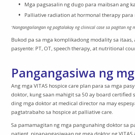
Mga pagsasalin ng dugo para maibsan ang ka
Palliative radiation at hormonal therapy par
Nangangailangan ng pagtalakay ng cliinical case sa pagitan ng m
*
Bukod pa sa mga komplikadong modality sa itaas
pasyente: PT, OT, speech therapy, at nutritional cou
Pangangasiwa ng mg
Ang mga VITAS hospice care plan para sa mga pas
doktor, kung saan mahigit sa 50 ay board certified
ding mga doktor at medical director na may espes
pagtatrabaho sa hospice at palliative care.
Sa pamamagitan ng mga pangunahing doktor sa pan
patient, pinapangasiwaan ng mga doktor ng VITA