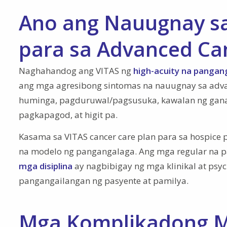
Ano ang Nauugnay sa
para sa Advanced Ca
Naghahandog ang VITAS ng
high-acuity na pangan
ang mga agresibong sintomas na nauugnay sa adva
huminga, pagduruwal/pagsusuka, kawalan ng ganan
pagkapagod, at higit pa.
Kasama sa VITAS cancer care plan para sa hospice 
na modelo ng pangangalaga. Ang mga regular na p
mga disiplina
ay nagbibigay ng mga klinikal at ps
pangangailangan ng pasyente at pamilya.
Mga Komplikadong Mo