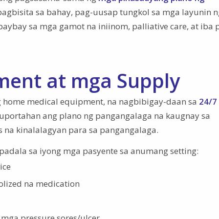
agbisita sa bahay, pag-uusap tungkol sa mga layunin n
aybay sa mga gamot na iniinom, palliative care, at iba 
ment at mga Supply
 ng home medical equipment, na nagbibigay-daan sa
24/7
portahan ang plano ng pangangalaga na kaugnay sa
is na kinalalagyan para sa pangangalaga.
padala sa iyong mga pasyente sa anumang setting:
ice
olized na medication
mga pressure sores/ulcer