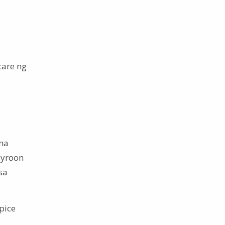
care ng
na
ayroon
sa
pice