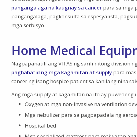
pangangalaga na kaugnay sa cancer
para sa mga p
pangangalaga, pagkonsulta sa espesyalista, pagsub
mga serbisyo.
Home Medical Equip
Nagpapanatili ang VITAS ng sarili nitong division
paghahatid ng mga kagamitan at supply
para masu
cancer ng isang hospice patient sa kanilang ninana
Ang mga supply at kagamitan na ito ay puwedeng i
Oxygen at mga non-invasive na ventilation dev
Mga nebulizer para sa pagpapadala ng aeros
Hospital bed
Mga specialized mattress para maiwasan ang 