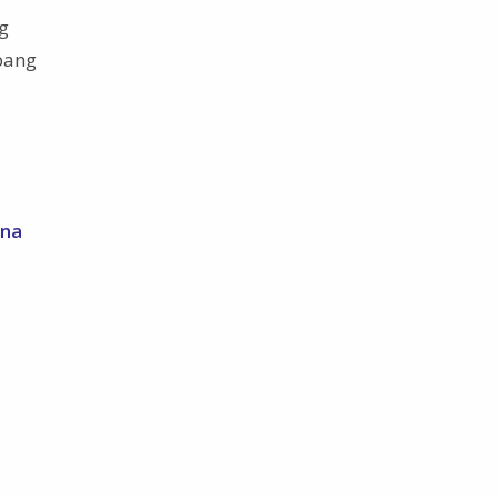
g
pang
 na