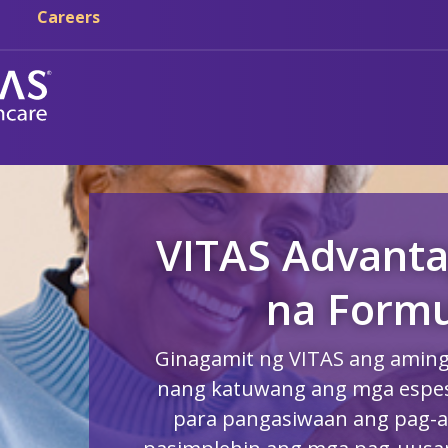
Skip sa main content
Skip sa navigation
Careers
VITAS Advanta
na Formu
Ginagamit ng VITAS ang aming
nang katuwang ang mga espesya
para pangasiwaan ang pag-ac