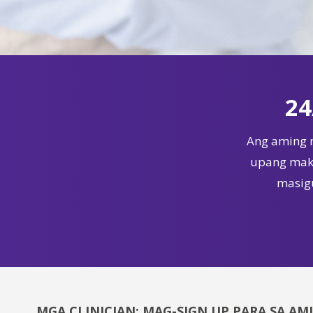
24
Ang aming 
upang maka
masigu
MGA CLINICIAN: MAG-SIGN UP PARA SA AM