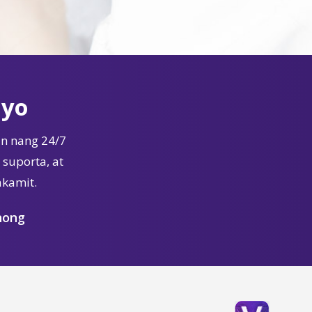
Iyo
n nang 24/7
suporta, at
akamit.
nong