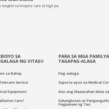
 tungkol sa hospice care at higit pa.
BISYO SA
PARA SA MGA PAMILYA
GALAGA NG VITAS®
TAGAPAG-ALAGA
are sa Bahay
Pag-aalaga
elecare Service
Suporta ayon sa Medical Con
cal Equipment
Ano ang Maaasahan Mula sa
lliative Care?
Kalungkutan at Pangungulil
Pagpanaw ng Tao