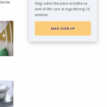
dente
Mag-subscribe para sa balita sa
end-of-life care at mga libreng CE
webinar.
MAG-SIGN UP