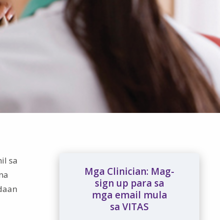
il sa
Mga Clinician: Mag-
 na
sign up para sa
-daan
mga email mula
sa VITAS