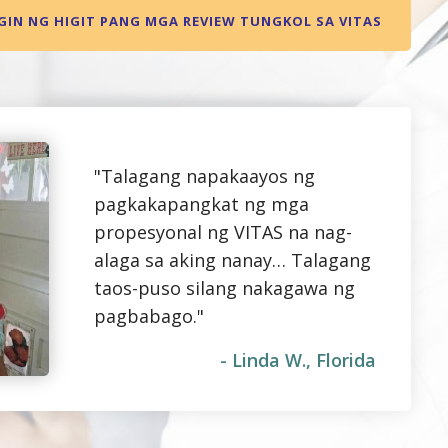
IN NG HIGIT PANG MGA REVIEW TUNGKOL SA VITAS
"Talagang napakaayos ng
pagkakapangkat ng mga
propesyonal ng VITAS na nag-
alaga sa aking nanay… Talagang
taos-puso silang nakagawa ng
pagbabago."
- Linda W., Florida