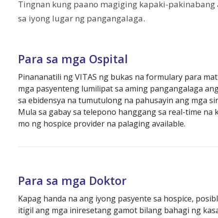
Tingnan kung paano magiging kapaki-pakinabang a
sa iyong lugar ng pangangalaga.
Para sa mga Ospital
Pinananatili ng VITAS ng bukas na formulary para ma
mga pasyenteng lumilipat sa aming pangangalaga an
sa ebidensya na tumutulong na pahusayin ang mga sinto
Mula sa gabay sa telepono hanggang sa real-time na kl
mo ng hospice provider na palaging available.
Para sa mga Doktor
Kapag handa na ang iyong pasyente sa hospice, posib
itigil ang mga iniresetang gamot bilang bahagi ng k