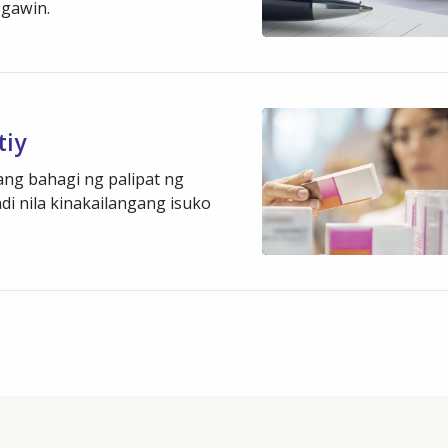
 gawin.
tiy
g bahagi ng palipat ng
di nila kinakailangang isuko