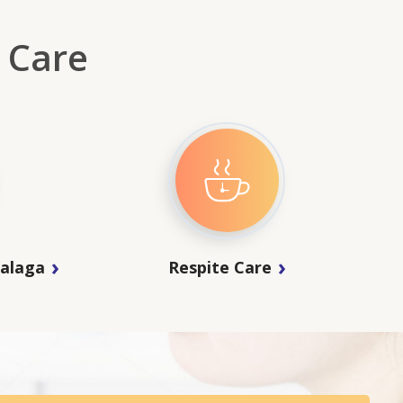
 Care
galaga
Respite Care