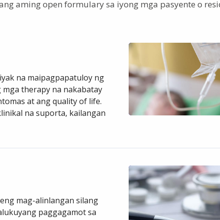
ng aming open formulary sa iyong mga pasyente o resi
tiyak na maipagpapatuloy ng
g mga therapy na nakabatay
mas at ang quality of life.
inikal na suporta, kailangan
leng mag-alinlangan silang
asalukuyang paggagamot sa