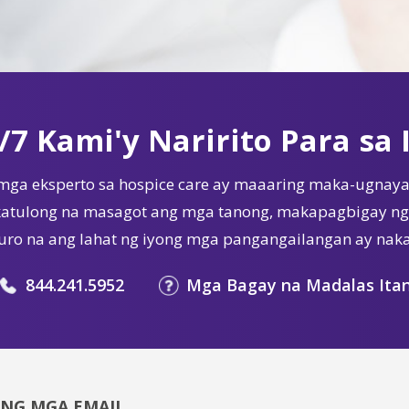
/7 Kami'y Naririto Para sa 
mga eksperto sa hospice care ay maaaring maka-ugnaya
tulong na masagot ang mga tanong, makapagbigay ng 
ro na ang lahat ng iyong mga pangangailangan ay nak
844.241.5952
Mga Bagay na Madalas Ita
ING MGA EMAIL