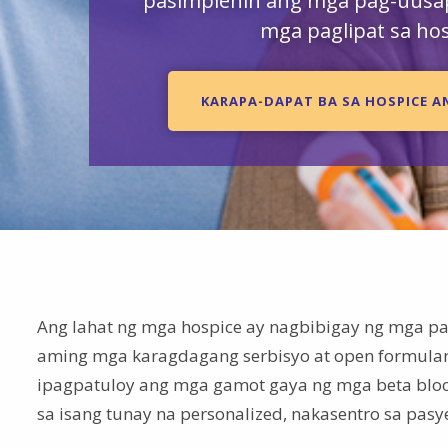
pasimplehin ang mga pag-uus
mga paglipat sa hos
KARAPA-DAPAT BA SA HOSPICE A
Ang lahat ng mga hospice ay nagbibigay ng mga p
aming mga karagdagang serbisyo at open formulary
ipagpatuloy ang mga gamot gaya ng mga beta block
sa isang tunay na personalized, nakasentro sa pasy