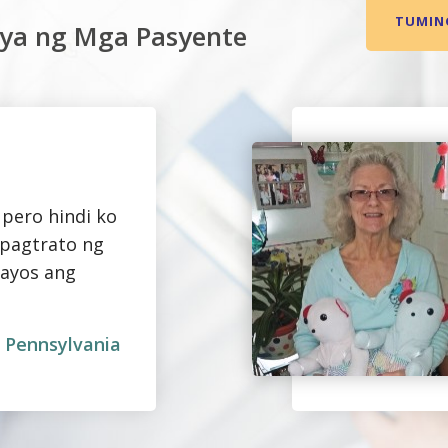
TUMING
ya ng Mga Pasyente
pero hindi ko
pagtrato ng
aayos ang
, Pennsylvania