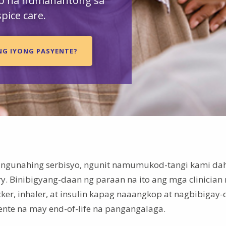
ap na humahantong sa
pice care.
NG IYONG PASYENTE?
angunahing serbisyo, ngunit namumukod-tangi kami dah
. Binibigyang-daan ng paraan na ito ang mga clinician
er, inhaler, at insulin kapag naaangkop at nagbibigay
ente na may end-of-life na pangangalaga.