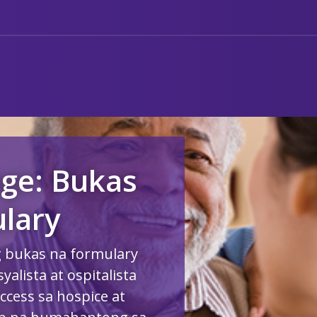
ge: Bukas
lary
 bukas na formulary
lista at ospitalista
cess sa hospice at