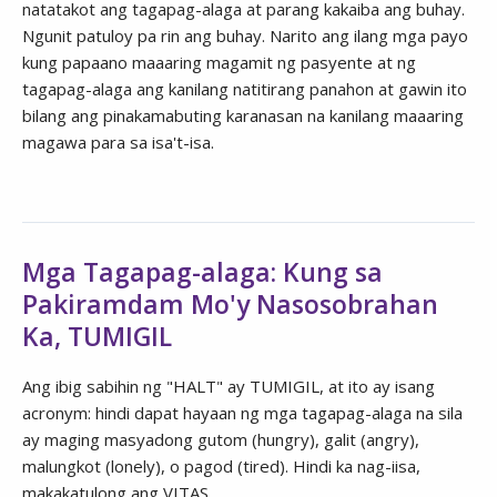
natatakot ang tagapag-alaga at parang kakaiba ang buhay.
Ngunit patuloy pa rin ang buhay. Narito ang ilang mga payo
kung papaano maaaring magamit ng pasyente at ng
tagapag-alaga ang kanilang natitirang panahon at gawin ito
bilang ang pinakamabuting karanasan na kanilang maaaring
magawa para sa isa't-isa.
Mga Tagapag-alaga: Kung sa
Pakiramdam Mo'y Nasosobrahan
Ka, TUMIGIL
Ang ibig sabihin ng "HALT" ay TUMIGIL, at ito ay isang
acronym: hindi dapat hayaan ng mga tagapag-alaga na sila
ay maging masyadong gutom (hungry), galit (angry),
malungkot (lonely), o pagod (tired). Hindi ka nag-iisa,
makakatulong ang VITAS.