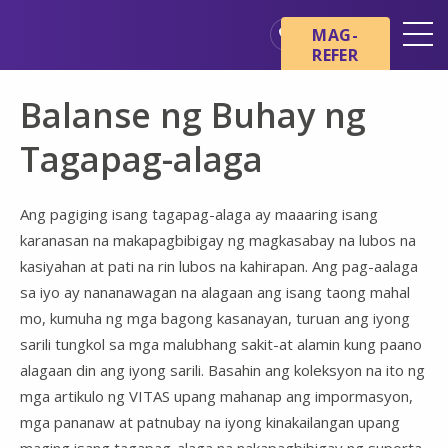
Skip sa main content
Skip sa navigation
MAG-
REFER
Mga Lokasyon
Balanse ng Buhay ng
Mga Pangunahing Kaalaman
tungkol sa Hospice
Tagapag-alaga
Ang aming mga Serbisyo
Ang pagiging isang tagapag-alaga ay maaaring isang
Healthcare Professionals
karanasan na makapagbibigay ng magkasabay na lubos na
Pamilya at Mga Tagapag-
kasiyahan at pati na rin lubos na kahirapan. Ang pag-aalaga
alaga
sa iyo ay nananawagan na alagaan ang isang taong mahal
mo, kumuha ng mga bagong kasanayan, turuan ang iyong
sarili tungkol sa mga malubhang sakit-at alamin kung paano
alagaan din ang iyong sarili. Basahin ang koleksyon na ito ng
mga artikulo ng VITAS upang mahanap ang impormasyon,
mga pananaw at patnubay na iyong kinakailangan upang
maging isang tagapag-alaga na nakapagbibigay ng suporta