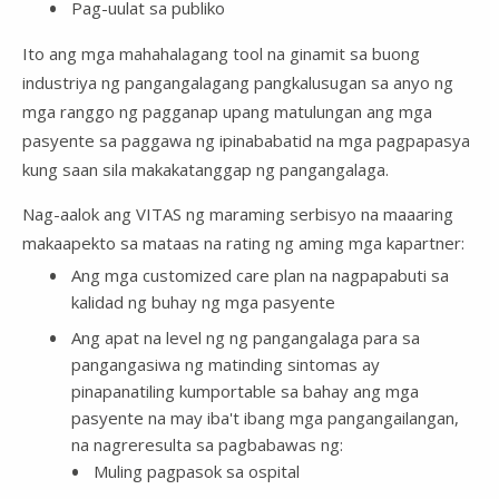
Pag-uulat sa publiko
Ito ang mga mahahalagang tool na ginamit sa buong
industriya ng pangangalagang pangkalusugan sa anyo ng
mga ranggo ng pagganap upang matulungan ang mga
pasyente sa paggawa ng ipinababatid na mga pagpapasya
kung saan sila makakatanggap ng pangangalaga.
Nag-aalok ang VITAS ng maraming serbisyo na maaaring
makaapekto sa mataas na rating ng aming mga kapartner:
Ang mga customized care plan na nagpapabuti sa
kalidad ng buhay ng mga pasyente
Ang apat na level ng ng pangangalaga para sa
pangangasiwa ng matinding sintomas ay
pinapanatiling kumportable sa bahay ang mga
pasyente na may iba't ibang mga pangangailangan,
na nagreresulta sa pagbabawas ng:
Muling pagpasok sa ospital