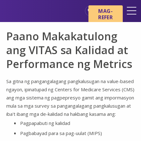
Skip sa main content
Skip sa navigation
MAG-
REFER
Mga Lokasyon
Paano Makakatulong
Mga Pangunahing Kaalaman
tungkol sa Hospice
ang VITAS sa Kalidad at
Ang aming mga Serbisyo
Performance ng Metrics
Healthcare Professionals
Pamilya at Mga Tagapag-
Sa gitna ng pangangalagang pangkalusugan na value-based
alaga
ngayon, ipinatupad ng Centers for Medicare Services (CMS)
ang mga sistema ng pagpepresyo gamit ang impormasyon
mula sa mga survey sa pangangalagang pangkalusugan at
iba't ibang mga de-kalidad na hakbang kasama ang:
Pagpapabuti ng kalidad
Pagbabayad para sa pag-uulat (MIPS)