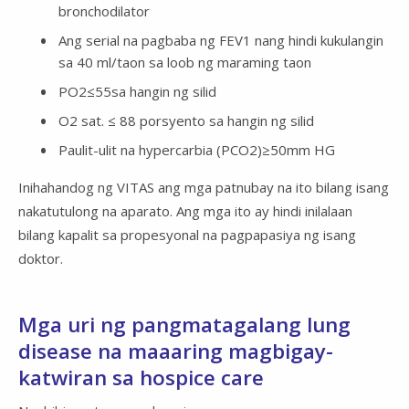
bronchodilator
Ang serial na pagbaba ng FEV1 nang hindi kukulangin
sa 40 ml/taon sa loob ng maraming taon
PO2≤55sa hangin ng silid
O2 sat. ≤ 88 porsyento sa hangin ng silid
Paulit-ulit na hypercarbia (PCO2)≥50mm HG
Inihahandog ng VITAS ang mga patnubay na ito bilang isang
nakatutulong na aparato. Ang mga ito ay hindi inilalaan
bilang kapalit sa propesyonal na pagpapasiya ng isang
doktor.
Mga uri ng pangmatagalang lung
disease na maaaring magbigay-
katwiran sa hospice care