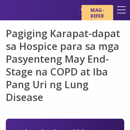
Skip sa main content
Skip sa navigation
MAG-
REFER
Mga Lokasyon
Pagiging Karapat-dapat
Mga Pangunahing Kaalaman
tungkol sa Hospice
sa Hospice para sa mga
Ang aming mga Serbisyo
Pasyenteng May End-
Healthcare Professionals
Stage na COPD at Iba
Pamilya at Mga Tagapag-
alaga
Pang Uri ng Lung
Disease