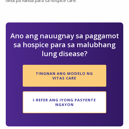
hindi pa handa para sa hospice care.
Ano ang nauugnay sa paggamot
sa hospice para sa malubhang
lung disease?
TINGNAN ANG MODELO NG
VITAS CARE
I-REFER ANG IYONG PASYENTE
NGAYON