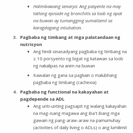
Halimbawang senaryo: Ang pasyente na may
tatlong episode ng bronchitis sa loob ng apat
na buwan ay tumangging sumailamil sa
karagdagang intubation.
Pagbaba ng timbang at mga palatandaan ng
nutrisyon
Ang hindi sinasadyang pagbaba ng timbang na
≥ 10 porsyento ng bigat ng katawan sa loob
ng nakalipas na anim na buwan
Kawalan ng gana sa pagkain o malubhang
pagbaba ng timbang (cachexia)
Pagbaba ng functional na kakayahan at
pagdepende sa ADL
Ang unti-unting pagsapit ng walang kakayahan
na mag-isang magawa ang iba't ibang mga
gawain ng pang-araw-araw na pamumuhay
(activities of daily living o ADLs) o ang lumilimit