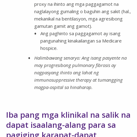
proxy na ihinto ang mga paggagamot na
naglalayong gumaling o baguhin ang sakit (hal.,
mekanikal na bentilasyon, mga agresibong
gamutan gamit ang gamot).
Ang paghinto sa paggagamot ay isang
pangunahing kinakailangan sa Medicare
hospice.
Halimbawang senaryo: Ang isang pasyente na
may progresibong pulmonary fibrosis ay
nagpasyang ihinto ang lahat ng
immunosuppressive therapy at tumangging
magpa-ospital sa hinaharap.
Iba pang mga klinikal na salik na
dapat isaalang-alang para sa
pagiging karapat-dapat