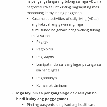
na pangangailangan ng tulong sa mga ADL, na
nagreresulta sa unti-unting pagsapit ng mas
mababang katayuan ng pagganap
Kasama sa activities of daily living (ADLs)
ang kakayahang gawin ang mga
sumusunod na gawain nang walang tulong
mula sa iba:
Pagligo
Pagbibihis
Pag-aayos
Lumipat mula sa isang lugar patungo sa
isa nang ligtas
Pagbabanyo
Kumain at Uminom
Mga layunin sa pangangalaga at desisyon na
hindi ituloy ang paggagamot
Pinili ng pasyente o ng kanilang healthcare