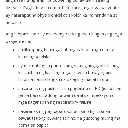
ang nasa huling anim na buwan ng buhay dahil sa lung
disease. Pagdating sa end-of-life care, ang mga pasyente
ay nararapat na physiolohikal at sikolohikal na handa na sa
hospice.
Ang hospice care ay idinesenyo upang matulungan ang mga
pasyente na:
nahihirapang huminga habang nakapahinga o may
kaunting pagkilos
ay nakarating sa punto kung saan ginugugol nila ang
karamihan ng kanilang mga araw sa bahay ngunit
hindi naman kailangan na palaging manatili roon.
nakaranas ng paulit-ulit na pagbisita sa ED (isa o higit
pa sa bawat tatlong buwan) dahil sa impeksyon o
mga kaganapan ng respiratory failure
nakaranas ng pagpapa-ospital (isa o higit pa sa
bawat tatlong buwan) at hindi na gustong muling ma-
admit sa ospital