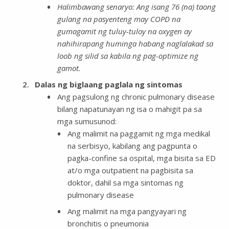
Halimbawang senaryo: Ang isang 76 (na) taong
gulang na pasyenteng may COPD na
gumagamit ng tuluy-tuloy na oxygen ay
nahihirapang huminga habang naglalakad sa
loob ng silid sa kabila ng pag-optimize ng
gamot.
Dalas ng biglaang paglala ng sintomas
Ang pagsulong ng chronic pulmonary disease
bilang napatunayan ng isa o mahigit pa sa
mga sumusunod:
Ang malimit na paggamit ng mga medikal
na serbisyo, kabilang ang pagpunta o
pagka-confine sa ospital, mga bisita sa ED
at/o mga outpatient na pagbisita sa
doktor, dahil sa mga sintomas ng
pulmonary disease
Ang malimit na mga pangyayari ng
bronchitis o pneumonia