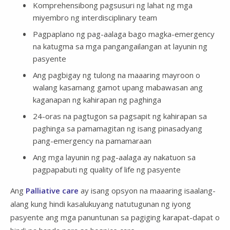
Komprehensibong pagsusuri ng lahat ng mga
miyembro ng interdisciplinary team
Pagpaplano ng pag-aalaga bago magka-emergency
na katugma sa mga pangangailangan at layunin ng
pasyente
Ang pagbigay ng tulong na maaaring mayroon o
walang kasamang gamot upang mabawasan ang
kaganapan ng kahirapan ng paghinga
24-oras na pagtugon sa pagsapit ng kahirapan sa
paghinga sa pamamagitan ng isang pinasadyang
pang-emergency na pamamaraan
Ang mga layunin ng pag-aalaga ay nakatuon sa
pagpapabuti ng quality of life ng pasyente
Ang
Palliative care
ay isang opsyon na maaaring isaalang-
alang kung hindi kasalukuyang natutugunan ng iyong
pasyente ang mga panuntunan sa pagiging karapat-dapat o