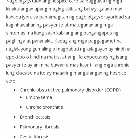
Nagbibigay-tuon ang hospice care sa paggawa ng mga
kinakailangan upang maging sulit ang buhay, gaano man
kahaba iyon, sa pamamagitan ng pagbibigay-prayoridad sa
kaginhawahan ng pasyente at matugunan ang mga
sintomas, na kung saan kabilang ang pangangapos ng
paghinga at pananakit. Kapag ang mga paggagamot na
naglalayong gumaling o magpabuti ng kalagayan ay hindi na
epektibo o hindi na matiis, at ang life expectancy ng isang
pasyente ay anim na buwan o mas kaunti, ang mga chronic
lung disease na ito ay maaaring mangailangan ng hospice
care:
Chronic obstructive pulmonary disorder (COPD)
Emphysema
Chronic bronchitis
Bronchiectasis
Pulmonary fibrosis
Cystic fibrosis