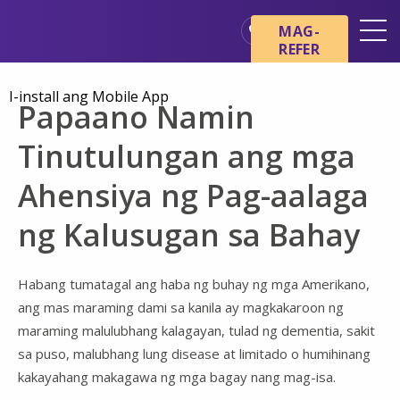
Skip sa main content
Skip sa navigation
MAG-
REFER
Mga Lokasyon
I-install ang Mobile App
Papaano Namin
Mga Pangunahing Kaalaman
tungkol sa Hospice
Tinutulungan ang mga
Ang aming mga Serbisyo
Ahensiya ng Pag-aalaga
Healthcare Professionals
ng Kalusugan sa Bahay
Pamilya at Mga Tagapag-
alaga
Habang tumatagal ang haba ng buhay ng mga Amerikano,
ang mas maraming dami sa kanila ay magkakaroon ng
maraming malulubhang kalagayan, tulad ng dementia, sakit
sa puso, malubhang lung disease at limitado o humihinang
kakayahang makagawa ng mga bagay nang mag-isa.