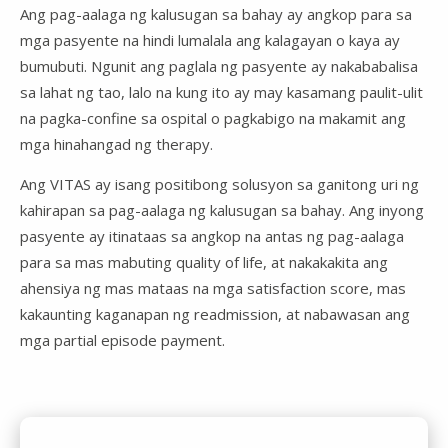
Ang pag-aalaga ng kalusugan sa bahay ay angkop para sa
mga pasyente na hindi lumalala ang kalagayan o kaya ay
bumubuti. Ngunit ang paglala ng pasyente ay nakababalisa
sa lahat ng tao, lalo na kung ito ay may kasamang paulit-ulit
na pagka-confine sa ospital o pagkabigo na makamit ang
mga hinahangad ng therapy.
Ang VITAS ay isang positibong solusyon sa ganitong uri ng
kahirapan sa pag-aalaga ng kalusugan sa bahay. Ang inyong
pasyente ay itinataas sa angkop na antas ng pag-aalaga
para sa mas mabuting quality of life, at nakakakita ang
ahensiya ng mas mataas na mga satisfaction score, mas
kakaunting kaganapan ng readmission, at nabawasan ang
mga partial episode payment.