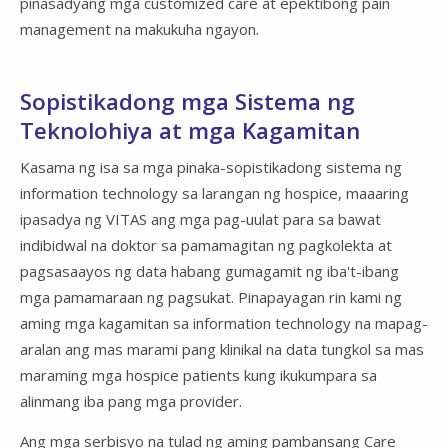
pinasadyang mga customized care at epektibong pain
management na makukuha ngayon.
Sopistikadong mga Sistema ng
Teknolohiya at mga Kagamitan
Kasama ng isa sa mga pinaka-sopistikadong sistema ng
information technology sa larangan ng hospice, maaaring
ipasadya ng VITAS ang mga pag-uulat para sa bawat
indibidwal na doktor sa pamamagitan ng pagkolekta at
pagsasaayos ng data habang gumagamit ng iba't-ibang
mga pamamaraan ng pagsukat. Pinapayagan rin kami ng
aming mga kagamitan sa information technology na mapag-
aralan ang mas marami pang klinikal na data tungkol sa mas
maraming mga hospice patients kung ikukumpara sa
alinmang iba pang mga provider.
Ang mga serbisyo na tulad ng aming pambansang Care