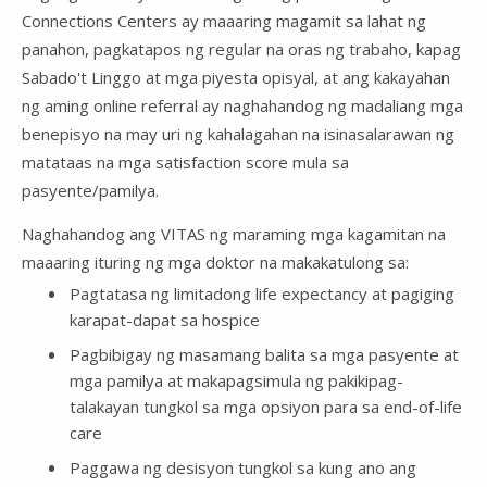
Connections Centers ay maaaring magamit sa lahat ng
panahon, pagkatapos ng regular na oras ng trabaho, kapag
Sabado't Linggo at mga piyesta opisyal, at ang kakayahan
ng aming online referral ay naghahandog ng madaliang mga
benepisyo na may uri ng kahalagahan na isinasalarawan ng
matataas na mga satisfaction score mula sa
pasyente/pamilya.
Naghahandog ang VITAS ng maraming mga kagamitan na
maaaring ituring ng mga doktor na makakatulong sa:
Pagtatasa ng limitadong life expectancy at pagiging
karapat-dapat sa hospice
Pagbibigay ng masamang balita sa mga pasyente at
mga pamilya at makapagsimula ng pakikipag-
talakayan tungkol sa mga opsiyon para sa end-of-life
care
Paggawa ng desisyon tungkol sa kung ano ang