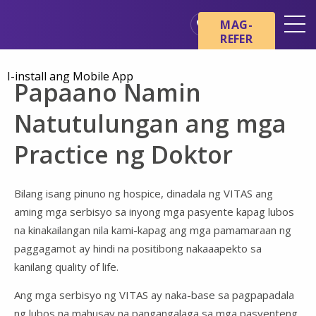
Skip sa main content
Skip sa navigation
MAG-
REFER
Mga Lokasyon
I-install ang Mobile App
Papaano Namin
Mga Pangunahing Kaalaman
tungkol sa Hospice
Natutulungan ang mga
Ang aming mga Serbisyo
Practice ng Doktor
Healthcare Professionals
Pamilya at Mga Tagapag-
alaga
Bilang isang pinuno ng hospice, dinadala ng VITAS ang
aming mga serbisyo sa inyong mga pasyente kapag lubos
na kinakailangan nila kami-kapag ang mga pamamaraan ng
paggagamot ay hindi na positibong nakaaapekto sa
kanilang quality of life.
Ang mga serbisyo ng VITAS ay naka-base sa pagpapadala
ng lubos na mahusay na pangangalaga sa mga pasyenteng