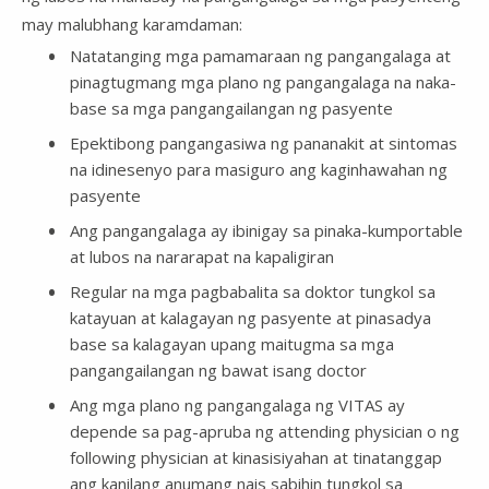
may malubhang karamdaman:
Natatanging mga pamamaraan ng pangangalaga at
pinagtugmang mga plano ng pangangalaga na naka-
base sa mga pangangailangan ng pasyente
Epektibong pangangasiwa ng pananakit at sintomas
na idinesenyo para masiguro ang kaginhawahan ng
pasyente
Ang pangangalaga ay ibinigay sa pinaka-kumportable
at lubos na nararapat na kapaligiran
Regular na mga pagbabalita sa doktor tungkol sa
katayuan at kalagayan ng pasyente at pinasadya
base sa kalagayan upang maitugma sa mga
pangangailangan ng bawat isang doctor
Ang mga plano ng pangangalaga ng VITAS ay
depende sa pag-apruba ng attending physician o ng
following physician at kinasisiyahan at tinatanggap
ang kanilang anumang nais sabihin tungkol sa