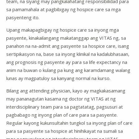
team, na siyang may pangkalahatang responsibilidad para
sa pamamahala at pagbibigay ng hospice care sa mga
pasyenteng ito.
Upang makapagbigay ng hospice care sa inyong mga
pasyente, kinakailangang makatanggap ang VITAS ng, sa
panahon na na-admit ang pasyente sa hospice care, isang
sertipikasyon na, base sa inyong klinikal na kadalubhasaan,
ang prognosis ng pasyente ay para sa life expectancy na
anim na buwan o kulang pa kung ang karamdamang walang
lunas ay magpatuloy sa kanyang normal na kurso.
Bilang ang attending physician, kayo ay magkakasamang
may pananagutan kasama ng doctor ng VITAS at ng
interdisciplinary team para sa pagtatatag, pagsusuri at
pagbabago ng inyong plan of care para sa pasyente.
Regular kayong kukunsultahin tungkol sa inyong plan of care
para sa pasyente sa hospice at hinihikayat na sumali sa