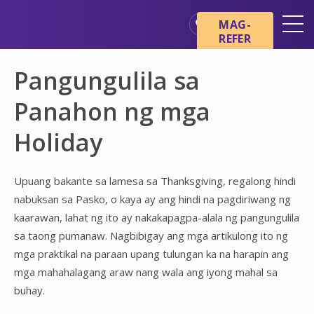
Skip sa main content
Skip sa navigation
MAG-
REFER
Mga Lokasyon
Pangungulila sa
Mga Pangunahing Kaalaman
tungkol sa Hospice
Panahon ng mga
Ang aming mga Serbisyo
Holiday
Healthcare Professionals
Pamilya at Mga Tagapag-
Upuang bakante sa lamesa sa Thanksgiving, regalong hindi
alaga
nabuksan sa Pasko, o kaya ay ang hindi na pagdiriwang ng
kaarawan, lahat ng ito ay nakakapagpa-alala ng pangungulila
sa taong pumanaw. Nagbibigay ang mga artikulong ito ng
mga praktikal na paraan upang tulungan ka na harapin ang
mga mahahalagang araw nang wala ang iyong mahal sa
buhay.