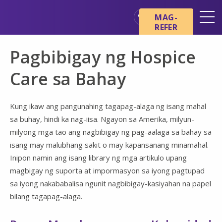
Skip sa main content
Skip sa navigation
MAG-
REFER
Mga Lokasyon
Pagbibigay ng Hospice
Mga Pangunahing Kaalaman
tungkol sa Hospice
Care sa Bahay
Ang aming mga Serbisyo
Kung ikaw ang pangunahing tagapag-alaga ng isang mahal
Healthcare Professionals
sa buhay, hindi ka nag-iisa. Ngayon sa Amerika, milyun-
Pamilya at Mga Tagapag-
milyong mga tao ang nagbibigay ng pag-aalaga sa bahay sa
alaga
isang may malubhang sakit o may kapansanang minamahal.
Inipon namin ang isang library ng mga artikulo upang
magbigay ng suporta at impormasyon sa iyong pagtupad
sa iyong nakababalisa ngunit nagbibigay-kasiyahan na papel
bilang tagapag-alaga.