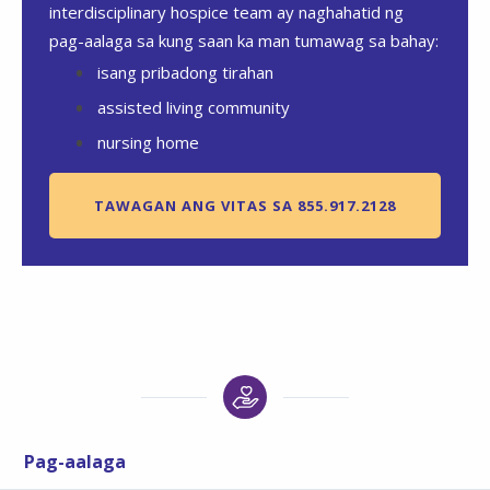
interdisciplinary hospice team ay naghahatid ng
pag-aalaga sa kung saan ka man tumawag sa bahay:
isang pribadong tirahan
assisted living community
nursing home
TAWAGAN ANG VITAS SA 855.917.2128
Pag-aalaga