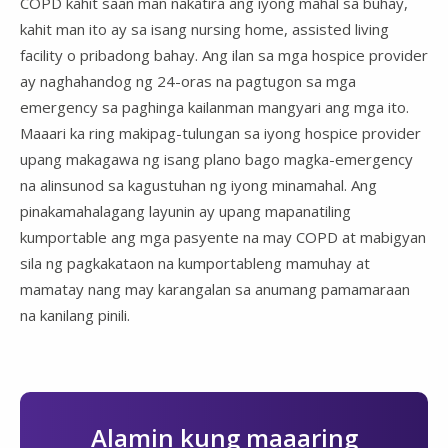
COPD kahit saan man nakatira ang iyong mahal sa buhay,
kahit man ito ay sa isang nursing home, assisted living
facility o pribadong bahay. Ang ilan sa mga hospice provider
ay naghahandog ng 24-oras na pagtugon sa mga
emergency sa paghinga kailanman mangyari ang mga ito.
Maaari ka ring makipag-tulungan sa iyong hospice provider
upang makagawa ng isang plano bago magka-emergency
na alinsunod sa kagustuhan ng iyong minamahal. Ang
pinakamahalagang layunin ay upang mapanatiling
kumportable ang mga pasyente na may COPD at mabigyan
sila ng pagkakataon na kumportableng mamuhay at
mamatay nang may karangalan sa anumang pamamaraan
na kanilang pinili.
Alamin kung maaaring