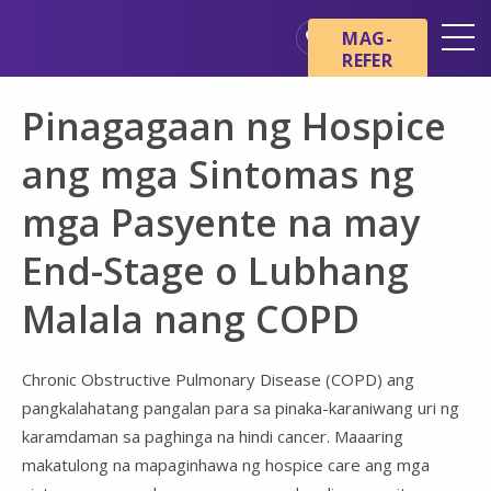
Skip sa main content
Skip sa navigation
MAG-
REFER
Mga Lokasyon
Pinagagaan ng Hospice
Mga Pangunahing Kaalaman
tungkol sa Hospice
ang mga Sintomas ng
Ang aming mga Serbisyo
mga Pasyente na may
Healthcare Professionals
End-Stage o Lubhang
Pamilya at Mga Tagapag-
alaga
Malala nang COPD
Chronic Obstructive Pulmonary Disease (COPD) ang
pangkalahatang pangalan para sa pinaka-karaniwang uri ng
karamdaman sa paghinga na hindi cancer. Maaaring
makatulong na mapaginhawa ng hospice care ang mga