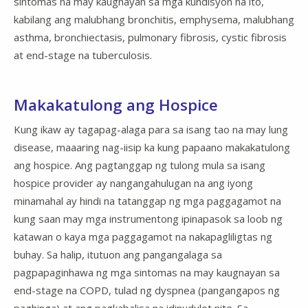
sintomas na may kaugnayan sa mga kundisyon na ito,
kabilang ang malubhang bronchitis, emphysema, malubhang
asthma, bronchiectasis, pulmonary fibrosis, cystic fibrosis
at end-stage na tuberculosis.
Makakatulong ang Hospice
Kung ikaw ay tagapag-alaga para sa isang tao na may lung
disease, maaaring nag-iisip ka kung papaano makakatulong
ang hospice. Ang pagtanggap ng tulong mula sa isang
hospice provider ay nangangahulugan na ang iyong
minamahal ay hindi na tatanggap ng mga paggagamot na
kung saan may mga instrumentong ipinapasok sa loob ng
katawan o kaya mga paggagamot na nakapagliligtas ng
buhay. Sa halip, itutuon ang pangangalaga sa
pagpapaginhawa ng mga sintomas na may kaugnayan sa
end-stage na COPD, tulad ng dyspnea (pangangapos ng