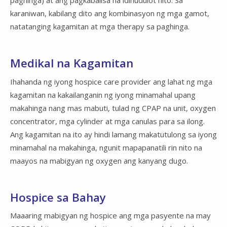
paghinga) at ang pagkabalisa na idinudulot nito. Sa
karaniwan, kabilang dito ang kombinasyon ng mga gamot,
natatanging kagamitan at mga therapy sa paghinga.
Medikal na Kagamitan
Ihahanda ng iyong hospice care provider ang lahat ng mga
kagamitan na kakailanganin ng iyong minamahal upang
makahinga nang mas mabuti, tulad ng CPAP na unit, oxygen
concentrator, mga cylinder at mga canulas para sa ilong.
Ang kagamitan na ito ay hindi lamang makatutulong sa iyong
minamahal na makahinga, ngunit mapapanatili rin nito na
maayos na mabigyan ng oxygen ang kanyang dugo.
Hospice sa Bahay
Maaaring mabigyan ng hospice ang mga pasyente na may