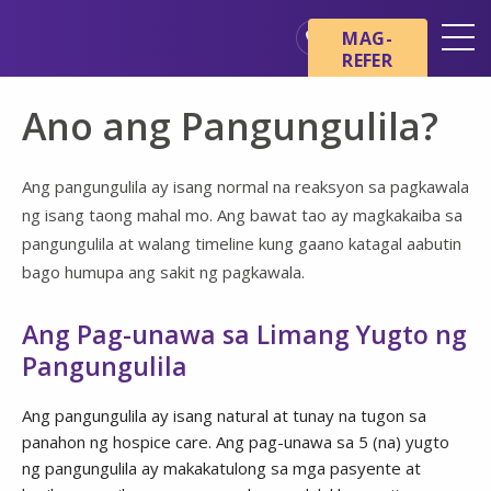
Skip sa main content
Skip sa navigation
MAG-
REFER
Mga Lokasyon
Ano ang Pangungulila?
Mga Pangunahing Kaalaman
tungkol sa Hospice
Ang pangungulila ay isang normal na reaksyon sa pagkawala
Ang aming mga Serbisyo
ng isang taong mahal mo. Ang bawat tao ay magkakaiba sa
Healthcare Professionals
pangungulila at walang timeline kung gaano katagal aabutin
bago humupa ang sakit ng pagkawala.
Pamilya at Mga Tagapag-
alaga
Ang Pag-unawa sa Limang Yugto ng
Pangungulila
Ang pangungulila ay isang natural at tunay na tugon sa
panahon ng hospice care. Ang pag-unawa sa 5 (na) yugto
ng pangungulila ay makakatulong sa mga pasyente at