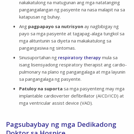
nakakatulong na matugunan ang mga natatanging
pangangailangan ng pasyente na nasa malapit na sa
katapusan ng buhay.
Ang
pagpapayo sa nutrisyon
ay nagbibigay ng
payo sa mga pasyente at tagapag-alaga tungkol sa
mga alituntunin sa diyeta na makakatulong sa
pangangasiwa ng sintomas.
Sinusuportahan ng
respiratory therapy
mula sa
isang lisensyadong respiratory therapist ang cardio-
pulmonary na plano ng pangangalaga at mga layunin
sa pangangalaga ng pasyente.
Patuloy na suporta
sa mga pasyenteng may mga
implantable cardioverter defibrillator (AICD/ICD) at
mga ventricular assist device (VAD).
Pagsubaybay ng mga Dedikadong
Doktor sa Hospice