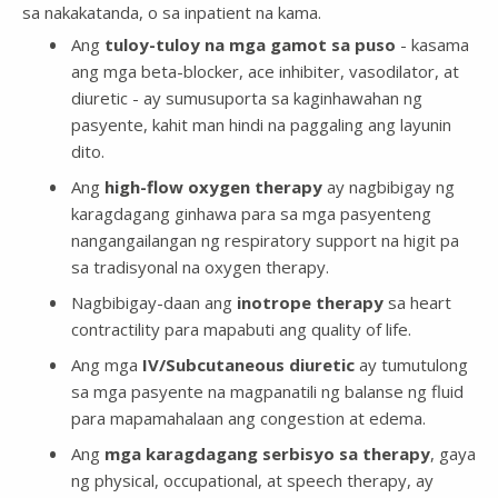
sa nakakatanda, o sa inpatient na kama.
Ang
tuloy-tuloy na mga gamot sa puso
- kasama
ang mga beta-blocker, ace inhibiter, vasodilator, at
diuretic - ay sumusuporta sa kaginhawahan ng
pasyente, kahit man hindi na paggaling ang layunin
dito.
Ang
high-flow oxygen therapy
ay nagbibigay ng
karagdagang ginhawa para sa mga pasyenteng
nangangailangan ng respiratory support na higit pa
sa tradisyonal na oxygen therapy.
Nagbibigay-daan ang
inotrope therapy
sa heart
contractility para mapabuti ang quality of life.
Ang mga
IV/Subcutaneous diuretic
ay tumutulong
sa mga pasyente na magpanatili ng balanse ng fluid
para mapamahalaan ang congestion at edema.
Ang
mga karagdagang serbisyo sa therapy
, gaya
ng physical, occupational, at speech therapy, ay