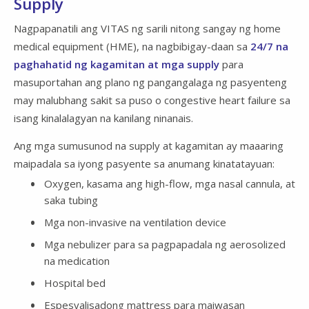
Supply
Nagpapanatili ang VITAS ng sarili nitong sangay ng home
medical equipment (HME), na nagbibigay-daan sa
24/7 na
paghahatid ng kagamitan at mga supply
para
masuportahan ang plano ng pangangalaga ng pasyenteng
may malubhang sakit sa puso o congestive heart failure sa
isang kinalalagyan na kanilang ninanais.
Ang mga sumusunod na supply at kagamitan ay maaaring
maipadala sa iyong pasyente sa anumang kinatatayuan:
Oxygen, kasama ang high-flow, mga nasal cannula, at
saka tubing
Mga non-invasive na ventilation device
Mga nebulizer para sa pagpapadala ng aerosolized
na medication
Hospital bed
Espesyalisadong mattress para maiwasan