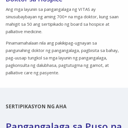
Ang mga layunin sa pangangalaga ng VITAS ay
sinusubaybayan ng aming 700+ na mga doktor, kung saan
mahigit sa 50 ang sertipikado ng board sa hospice at
palliative medicine.
Pinamamahalaan nila ang pakikipag-ugnayan sa
pangunahing doktor ng pangangalaga, pagbisita sa bahay,
pag-uusap tungkol sa mga layunin ng pangangalaga,
pagkonsulta ng dalubhasa, pagtutugma ng gamot, at
palliative care ng pasyente.
SERTIPIKASYON NG AHA
Pangangalaga sa Puso na