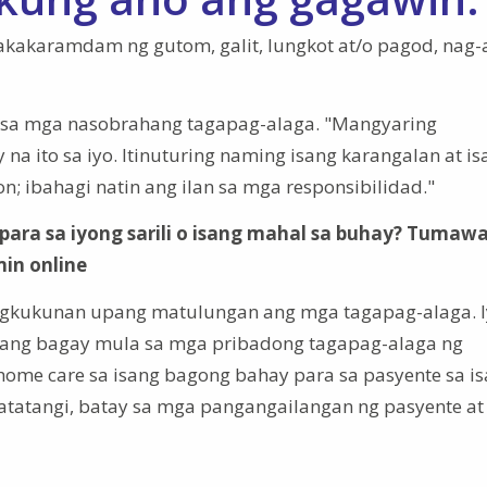
akakaramdam ng gutom, galit, lungkot at/o pagod, nag-a
ya sa mga nasobrahang tagapag-alaga. "Mangyaring
na ito sa iyo. Itinuturing naming isang karangalan at is
; ibahagi natin ang ilan sa mga responsibilidad."
 para sa iyong sarili o isang mahal sa buhay? Tumaw
in online
gkukunan upang matulungan ang mga tagapag-alaga. I
ng bagay mula sa mga pribadong tagapag-alaga ng
ome care sa isang bagong bahay para sa pasyente sa i
 natatangi, batay sa mga pangangailangan ng pasyente at