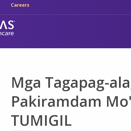
Skip sa main content
Skip sa navigation
Careers
Mga Tagapag-ala
Pakiramdam Mo'
TUMIGIL