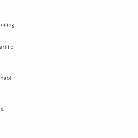
niling
rili o
inabi
s.