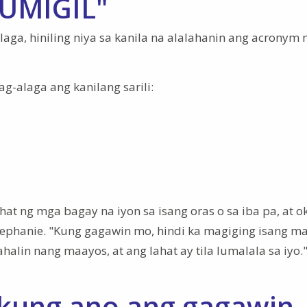
TUMIGIL"
ga, hiniling niya sa kanila na alalahanin ang acronym 
g-alaga ang kanilang sarili:
at ng mga bagay na iyon sa isang oras o sa iba pa, at o
tephanie. "Kung gagawin mo, hindi ka magiging isang m
lin nang maayos, at ang lahat ay tila lumalala sa iyo.
kung ano ang gagawin.