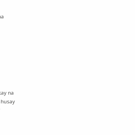
na
kay na
ahusay
"