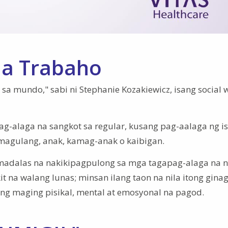
na Trabaho
a mundo," sabi ni Stephanie Kozakiewicz, isang social 
ag-alaga na sangkot sa regular, kusang pag-aalaga ng i
magulang, anak, kamag-anak o kaibigan.
ay madalas na nakikipagpulong sa mga tagapag-alaga na 
na walang lunas; minsan ilang taon na nila itong gina
ng maging pisikal, mental at emosyonal na pagod.