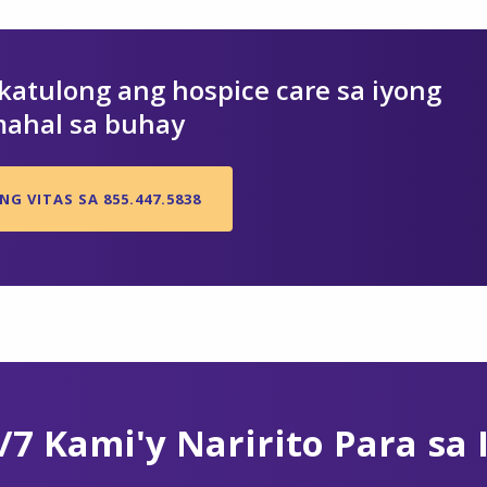
atulong ang hospice care sa iyong
ahal sa buhay
G VITAS SA 855.447.5838
/7 Kami'y Naririto Para sa 