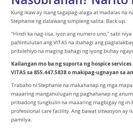
Kung ikaw ay isang tagapag-alaga at madalas na n
Stephanie ng dalawang simpleng salita: Back up.
"Hindi ka nag-iisa, iyon ang numero uno," sabi ni
pahintulutan ang VITAS na ibahagi ang paglalakbay 
pribilehiyo na maging bahagi ng iyong buhay ngayon
Kailangan mo ba ng suporta ng hospice services
VITAS sa 855.447.5838 o makipag-ugnayan sa am
Trabaho ni Stephanie na makahanap ng mga mapa
maaaring mangahulugan ng paghahanap ng anuma
pribadong tungkulin na maaaring magbigay ng in-h
professional care facility. Ang bawat sitwasyon ay
pamilya.