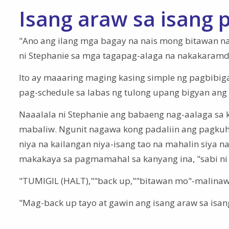
Isang araw sa isang
"Ano ang ilang mga bagay na nais mong bitawan na,
ni Stephanie sa mga tagapag-alaga na nakakaramd
Ito ay maaaring maging kasing simple ng pagbibiga
pag-schedule sa labas ng tulong upang bigyan ang i
Naaalala ni Stephanie ang babaeng nag-aalaga sa 
mabaliw. Ngunit nagawa kong padaliin ang pagkuha
niya na kailangan niya-isang tao na mahalin siya na
makakaya sa pagmamahal sa kanyang ina, "sabi ni 
"TUMIGIL (HALT),""back up,""bitawan mo"-malina
"Mag-back up tayo at gawin ang isang araw sa isang