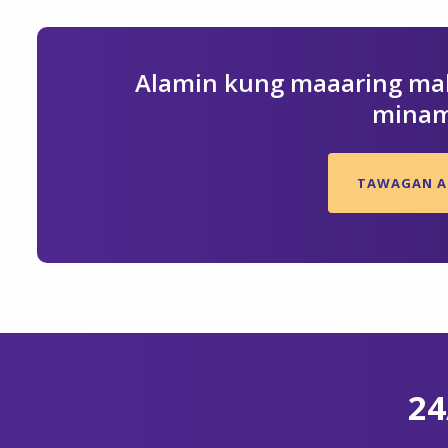
Alamin kung maaaring mak
minam
TAWAGAN AN
24