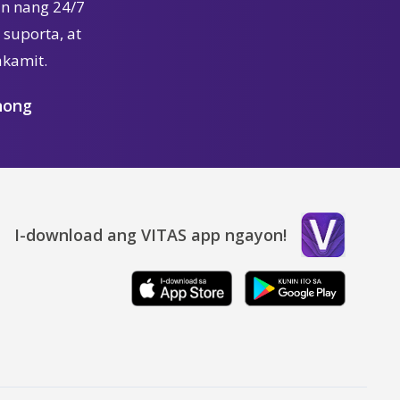
n nang 24/7
suporta, at
akamit.
nong
I-download ang VITAS app ngayon!