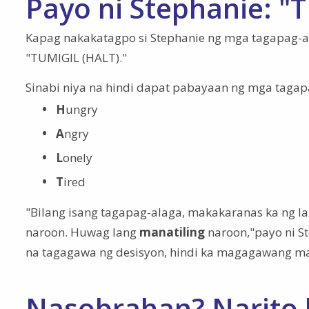
Payo ni Stephanie: "
Kapag nakakatagpo si Stephanie ng mga tagapag-ala
"TUMIGIL (HALT)."
Sinabi niya na hindi dapat pabayaan ng mga tagapa
H
ungry
A
ngry
L
onely
T
ired
"Bilang isang tagapag-alaga, makakaranas ka ng lah
naroon. Huwag lang
manatiling
naroon,"payo ni S
na tagagawa ng desisyon, hindi ka magagawang maha
Nasobrahan? Narito 