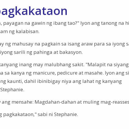
 pagkakataon
 payagan na gawin ng ibang tao?" Iyon ang tanong na hi
am ng kalabisan.
y ng mahusay na pagkain sa isang araw para sa iyong sa
yong sarili ng pahinga at bakasyon.
kanyang inang may malubhang sakit. "Malapit na siyang
 sa kanya ng manicure, pedicure at masahe. Iyon ang s
ng kaunti, dahil ibinibigay niya ang lahat ng kanyang
Stephanie.
w ang mensahe: Magdahan-dahan at muling mag-reasses
 pagkakataon," sabi ni Stephanie.