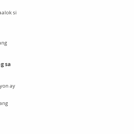
alok si
ang
ag sa
yon ay
sang