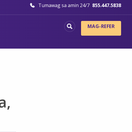
Tumawag sa amin 24/7
855.447.5838
MAG-REFER
a,