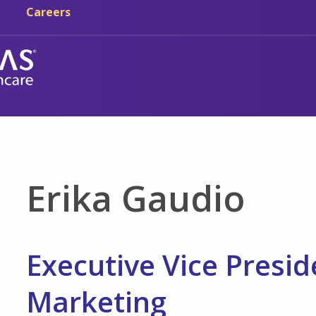
Skip sa main content
Skip sa navigation
Careers
Erika Gaudio
Executive Vice Presid
Marketing