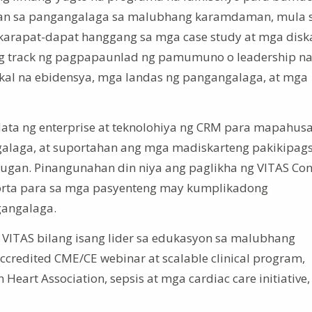
asaan sa pangangalaga sa malubhang karamdaman, mula 
karapat-dapat hanggang sa mga case study at mga diska
ang track ng pagpapaunlad ng pamumuno o leadership n
al na ebidensya, mga landas ng pangangalaga, at mga
data ng enterprise at teknolohiya ng CRM para mapahus
galaga, at suportahan ang mga madiskarteng pakikipag
gan. Pinangunahan din niya ang paglikha ng VITAS Co
porta para sa mga pasyenteng may kumplikadong
gangalaga.
 VITAS bilang isang lider sa edukasyon sa malubhang
redited CME/CE webinar at scalable clinical program,
 Heart Association, sepsis at mga cardiac care initiative,