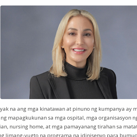
iyak na ang mga kinatawan at pinuno ng kumpanya ay 
ang mapagkukunan sa mga ospital, mga organisasyon n
ian, nursing home, at mga pamayanang tirahan sa mata
sang limang-yugto na programa na idinisenyo para bumu