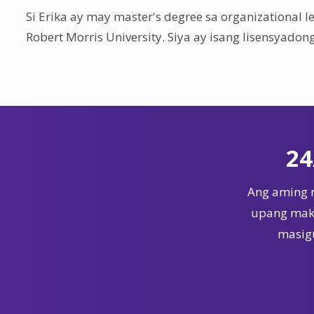
Si Erika ay may master's degree sa organizational l
Robert Morris University
. Siya ay isang lisensyadon
24
Ang aming 
upang maka
masigu