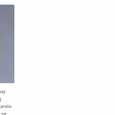
may
g
tanda.
o ng