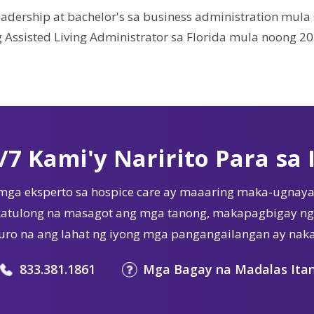
eadership at bachelor's sa business administration mula
g Assisted Living Administrator sa Florida mula noong 20
/7 Kami'y Naririto Para sa 
mga eksperto sa hospice care ay maaaring maka-ugnaya
tulong na masagot ang mga tanong, makapagbigay ng 
ro na ang lahat ng iyong mga pangangailangan ay nak
833.381.1861
Mga Bagay na Madalas Ita