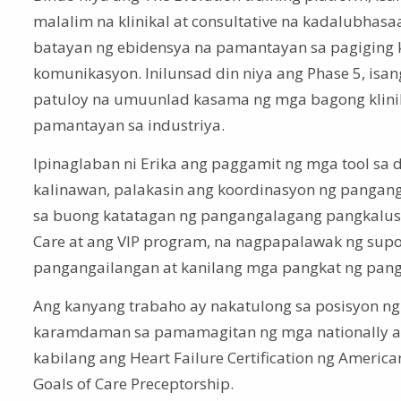
malalim na klinikal at consultative na kadalubh
batayan ng ebidensya na pamantayan sa pagiging 
komunikasyon. Inilunsad din niya ang Phase 5, is
patuloy na umuunlad kasama ng mga bagong klinik
pamantayan sa industriya.
Ipinaglaban ni Erika ang paggamit ng mga tool sa 
kalinawan, palakasin ang koordinasyon ng pangan
sa buong katatagan ng pangangalagang pangkalusu
Care at ang VIP program, na nagpapalawak ng su
pangangailangan at kanilang mga pangkat ng pan
Ang kanyang trabaho ay nakatulong sa posisyon ng
karamdaman sa pamamagitan ng mga nationally acc
kabilang ang Heart Failure Certification ng American
Goals of Care Preceptorship.