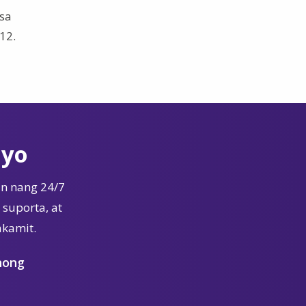
 sa
12.
Iyo
n nang 24/7
suporta, at
akamit.
nong