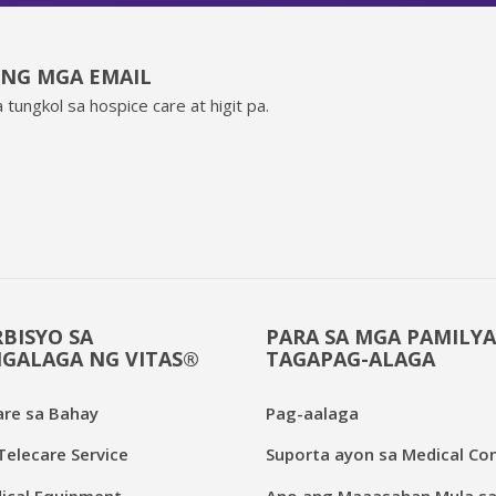
ING MGA EMAIL
 tungkol sa hospice care at higit pa.
BISYO SA
PARA SA MGA PAMILYA
GALAGA NG VITAS®
TAGAPAG-ALAGA
are sa Bahay
Pag-aalaga
elecare Service
Suporta ayon sa Medical Con
cal Equipment
Ano ang Maaasahan Mula sa