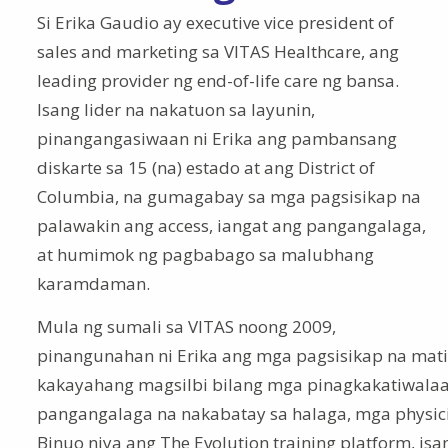
Si Erika Gaudio ay executive vice president of
sales and marketing sa VITAS Healthcare, ang
leading provider ng end-of-life care ng bansa.
Isang lider na nakatuon sa layunin,
pinangangasiwaan ni Erika ang pambansang
diskarte sa 15 (na) estado at ang District of
Columbia, na gumagabay sa mga pagsisikap na
palawakin ang access, iangat ang pangangalaga,
at humimok ng pagbabago sa malubhang
karamdaman.
Mula ng sumali sa VITAS noong 2009,
pinangunahan ni Erika ang mga pagsisikap na mat
kakayahang magsilbi bilang mga pinagkakatiwala
pangangalaga na nakabatay sa halaga, mga physic
Binuo niya ang The Evolution training platform, i