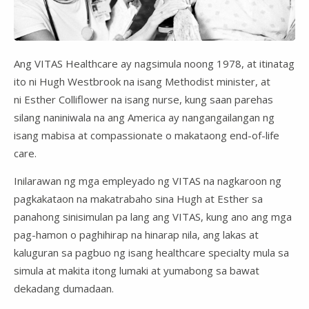
Video
Ang VITAS Healthcare ay nagsimula noong 1978, at itinatag
ito ni Hugh Westbrook na isang Methodist minister, at
ni Esther Colliflower na isang nurse, kung saan parehas
silang naniniwala na ang America ay nangangailangan ng
isang mabisa at compassionate o makataong end-of-life
care.
Inilarawan ng mga empleyado ng VITAS na nagkaroon ng
pagkakataon na makatrabaho sina Hugh at Esther sa
panahong sinisimulan pa lang ang VITAS, kung ano ang mga
pag-hamon o paghihirap na hinarap nila, ang lakas at
kaluguran sa pagbuo ng isang healthcare specialty mula sa
simula at makita itong lumaki at yumabong sa bawat
dekadang dumadaan.