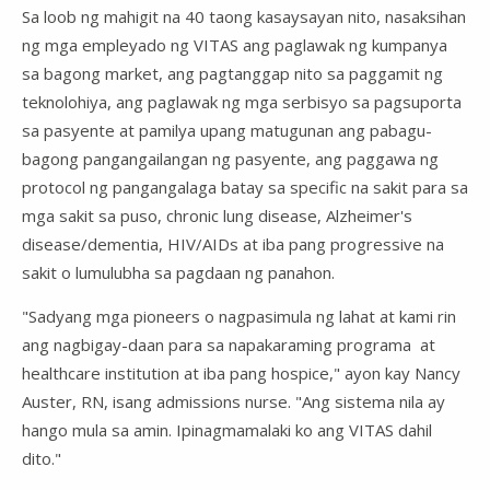
Sa loob ng mahigit na 40 taong kasaysayan nito, nasaksihan
ng mga empleyado ng VITAS ang paglawak ng kumpanya
sa bagong market, ang pagtanggap nito sa paggamit ng
teknolohiya, ang paglawak ng mga serbisyo sa pagsuporta
sa pasyente at pamilya upang matugunan ang pabagu-
bagong pangangailangan ng pasyente, ang paggawa ng
protocol ng pangangalaga batay sa specific na sakit para sa
mga sakit sa puso, chronic lung disease, Alzheimer's
disease/dementia, HIV/AIDs at iba pang progressive na
sakit o lumulubha sa pagdaan ng panahon.
"Sadyang mga pioneers o nagpasimula ng lahat at kami rin
ang nagbigay-daan para sa napakaraming programa at
healthcare institution at iba pang hospice," ayon kay Nancy
Auster, RN, isang admissions nurse. "Ang sistema nila ay
hango mula sa amin. Ipinagmamalaki ko ang VITAS dahil
dito."