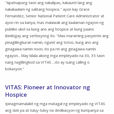
"Apatnapung taon ang nakalipas, kakaunti lang ang
nakakaalam ng salitang hospice," ayon kay Grace
Fernandez, Senior National Patient Care Administrator at
ayon rin sa kanya, mas malawak ang kaalaman ngayon ng
publiko ukol sa kung ano ang hospice at kung paano
ibinibigay ang serbisyong ito. "Mas maraming pasyente ang
pinaglilingkuran namin, ngunit ang totoo, kung ano ang
ginagawa namin noon, ito pa rin ang ginagawa namin
ngayon... May kilala akong mga empleyado na 30, 35 taon
nang naglilingkod sa VITAS …ito ay isang calling o
bokasyon."
VITAS: Pioneer at Innovator ng
Hospice
Ipinagmamalakit ng mga matagal ng empleyado ng VITAS
ang dati pa at tuluy-tuloy na dedikasyon ng kumpanya sa