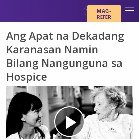
Skip sa main content
Skip sa navigation
MAG-
REFER
Mga Lokasyon
Ang Apat na Dekadang
Mga Pangunahing Kaalaman
tungkol sa Hospice
Karanasan Namin
Ang aming mga Serbisyo
Bilang Nangunguna sa
Healthcare Professionals
Hospice
Pamilya at Mga Tagapag-
alaga
Play