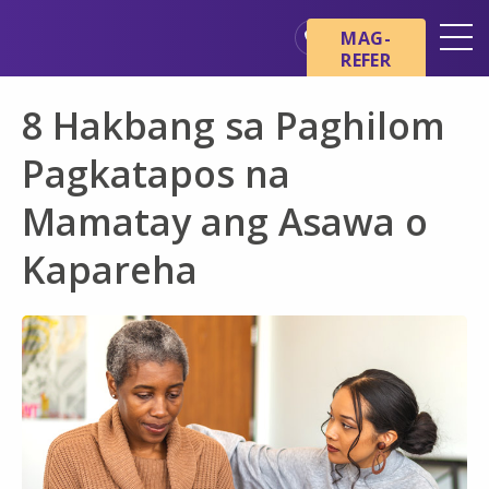
Skip sa main content
Skip sa navigation
MAG-
REFER
Mga Lokasyon
8 Hakbang sa Paghilom
Mga Pangunahing Kaalaman
tungkol sa Hospice
Pagkatapos na
Ang aming mga Serbisyo
Mamatay ang Asawa o
Healthcare Professionals
Kapareha
Pamilya at Mga Tagapag-
alaga