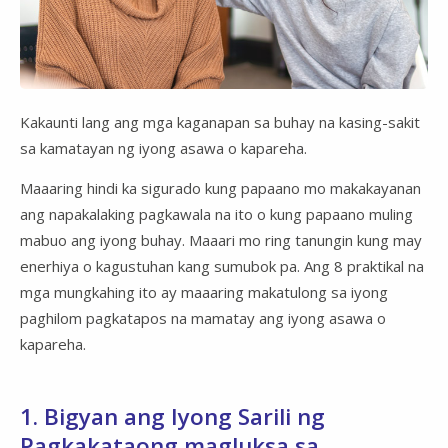
Kakaunti lang ang mga kaganapan sa buhay na kasing-sakit
sa kamatayan ng iyong asawa o kapareha.
Maaaring hindi ka sigurado kung papaano mo makakayanan
ang napakalaking pagkawala na ito o kung papaano muling
mabuo ang iyong buhay. Maaari mo ring tanungin kung may
enerhiya o kagustuhan kang sumubok pa. Ang 8 praktikal na
mga mungkahing ito ay maaaring makatulong sa iyong
paghilom pagkatapos na mamatay ang iyong asawa o
kapareha.
1. Bigyan ang Iyong Sarili ng
Pagkakataong magluksa sa