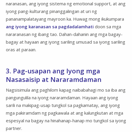
naranasan, ang iyong sistema ng emotional support, at ang
iyong pang-kulturang pinanggalingan at uri ng
pananampalatayang mayroon ka. Huwag mong ikukumpara
ang iyong karanasan sa pagdadalamhati
doon sa mga
nararanasan ng ibang tao. Dahan-dahanin ang mga bagay-
bagay at hayaan ang iyong sariling umusad sa iyong sariling
oras at paraan.
3. Pag-usapan ang Iyong mga
Nasasaisip at Nararamdaman
Nagsisimula ang paghilom kapag naibabahagi mo sa iba ang
pangungulila na iyong nararamdaman. Hayaan ang iyong
sarili na makipag-usap tungkol sa pagkamatay, ang iyong
mga pakiramdam ng pagkawala at ang kalungkutan at mga
espesyal na bagay na hinahanap-hanap mo tungkol sa iyong
partner.