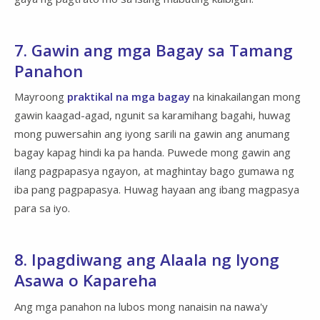
7. Gawin ang mga Bagay sa Tamang
Panahon
Mayroong
praktikal na mga bagay
na kinakailangan mong
gawin kaagad-agad, ngunit sa karamihang bagahi, huwag
mong puwersahin ang iyong sarili na gawin ang anumang
bagay kapag hindi ka pa handa. Puwede mong gawin ang
ilang pagpapasya ngayon, at maghintay bago gumawa ng
iba pang pagpapasya. Huwag hayaan ang ibang magpasya
para sa iyo.
8. Ipagdiwang ang Alaala ng Iyong
Asawa o Kapareha
Ang mga panahon na lubos mong nanaisin na nawa'y