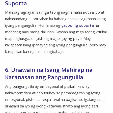
Suporta
Makipag-ugnayan sa mga taong nagmamalasakit sa iyo at
nakahandang suportahan ka habang nasa kalagitnaan ka ng
iyong pangungulila. Humanap ng
grupo ng suporta
na
maaaring nais mong daluhan. Iwasan ang mga taong kritikal,
mapanghusga, o gustong magbigay ng payo. May
karapatan kang ipahayag ang iyong pangungulila, pero may
karapatan ka ring hindi magbahagi.
6. Unawain na Isang Mahirap na
Karanasan ang Pangungulila
Ang pangungulila ay emosyonal at pisikal. Ikaw ay
nakakaramdam at nabubuhay sa pamamagitan ng iyong
emosyonal, pisikal, at espiritwal na pagkatao. Igalang ang
sinasabi sa iyo ng iyong katawan. Itrato ang iyong sarili
gaya ng pagtrato mo sa isang mabuting kaibigan.