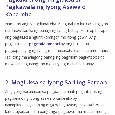
Pagkawala ng Iyong Asawa o
Kapareha
Namatay ang iyong kapareha. Kung nalilito ka, OK lang iyan;
dahil nawalan ka ng bahagi ng iyong buhay. Mahirap harapin
ang pagluluksa ngunit kailangan mo itong gawin. Ang
pagluluksa at
pagdadalamhati
ay ang bukas na
pagpapahayag ng iyong mga nasasaisip at nararamdaman.
Isa itong mahalagang bahagi ng paghilom pagkatapos na
mawalan ang isang tao ng kanyang mahal sa buhay.
2. Magluksa sa Iyong Sariling Paraan
Ang iyong karanasan sa pagdadalamhati pagkatapos ng
pagpanaw ng iyong asawa o kapareha ay
naiimpluwensiyahan ng mga pangyayaring nakapalibot sa
kamatayan, ang iba pang mga pagkawala na maaari mong