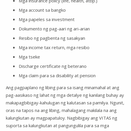
Mga insurance policy (life, health, atbp.)
Mga account sa bangko
Mga papeles sa investment
Dokumento ng pag-aari ng ari-arian
Resibo ng pagbenta ng sasakyan
Mga income tax return, mga resibo
Mga tseke
Discharge certificate ng beterano
Mga claim para sa disability at pension
Ang pagpaplano ng libing para sa isang minamahal at ang
pag-aasikaso ng lahat ng mga detalye ng kanilang buhay ay
makapagbibigay-kahulugan ng kalutasan sa pamilya. Ngunit,
oras na tapos na ang libing, mahalagang makilala na ang
kalungkutan ay magpapatuloy. Nagbibigay ang VITAS ng
suporta sa kalungkutan at pangungulila para sa mga