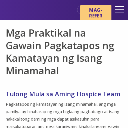
Skip sa main content
Skip sa navigation
MAG-
REFER
Mga Lokasyon
Mga Praktikal na
Mga Pangunahing Kaalaman
tungkol sa Hospice
Gawain Pagkatapos ng
Ang aming mga Serbisyo
Kamatayan ng Isang
Healthcare Professionals
Minamahal
Pamilya at Mga Tagapag-
alaga
Tulong Mula sa Aming Hospice Team
Pagkatapos ng kamatayan ng isang minamahal, ang mga
pamilya ay hinaharap ng mga biglaang pagbabago at isang
nakakalitong dami ng mga dapat asikasuhin para
maisakatuparan ang mga karaniwang kinakailangang gawin