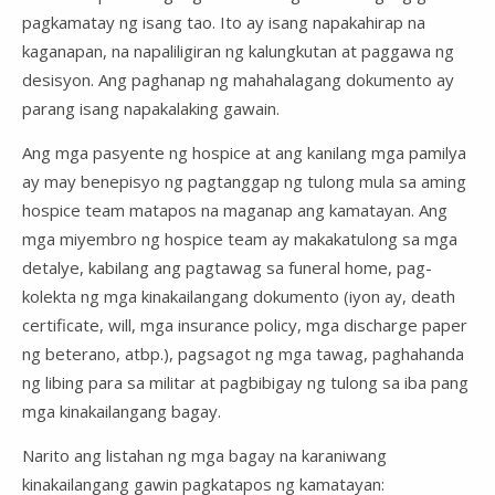
pagkamatay ng isang tao. Ito ay isang napakahirap na
kaganapan, na napaliligiran ng kalungkutan at paggawa ng
desisyon. Ang paghanap ng mahahalagang dokumento ay
parang isang napakalaking gawain.
Ang mga pasyente ng hospice at ang kanilang mga pamilya
ay may benepisyo ng pagtanggap ng tulong mula sa aming
hospice team matapos na maganap ang kamatayan. Ang
mga miyembro ng hospice team ay makakatulong sa mga
detalye, kabilang ang pagtawag sa funeral home, pag-
kolekta ng mga kinakailangang dokumento (iyon ay, death
certificate, will, mga insurance policy, mga discharge paper
ng beterano, atbp.), pagsagot ng mga tawag, paghahanda
ng libing para sa militar at pagbibigay ng tulong sa iba pang
mga kinakailangang bagay.
Narito ang listahan ng mga bagay na karaniwang
kinakailangang gawin pagkatapos ng kamatayan: