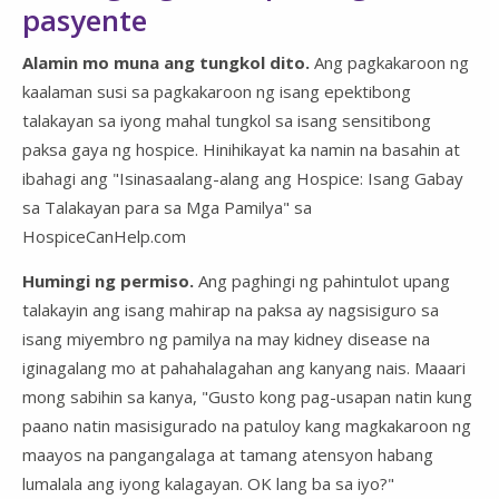
pasyente
Alamin mo muna ang tungkol dito.
Ang pagkakaroon ng
kaalaman susi sa pagkakaroon ng isang epektibong
talakayan sa iyong mahal tungkol sa isang sensitibong
paksa gaya ng hospice. Hinihikayat ka namin na basahin at
ibahagi ang "Isinasaalang-alang ang Hospice: Isang Gabay
sa Talakayan para sa Mga Pamilya" sa
HospiceCanHelp.com
Humingi ng permiso.
Ang paghingi ng pahintulot upang
talakayin ang isang mahirap na paksa ay nagsisiguro sa
isang miyembro ng pamilya na may kidney disease na
iginagalang mo at pahahalagahan ang kanyang nais. Maaari
mong sabihin sa kanya, "Gusto kong pag-usapan natin kung
paano natin masisigurado na patuloy kang magkakaroon ng
maayos na pangangalaga at tamang atensyon habang
lumalala ang iyong kalagayan. OK lang ba sa iyo?"