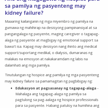
sa pamilya ng pasyenteng may
kidney failure?
Maaaring kailanganin ng mga miyembro ng pamilya na
gumawa ng mahihirap na desisyong pampinansiyal at sa
pangangalaga ng pasyente, maging caregiver o tagapag-
alaga ng pasyente at magbigay ng emotional support sa
bawa't isa. Kapag may desisyon nang ihinto ang medical
support/suportang medikal, o dialysis, dumaranas ng
malakas na emosyon at nakakaramdam ng labis na
dalamhati ang mga pamilya.
Tinutulungan ng hospice ang pamilya ng mga pasyenteng
may kidney failure sa pamamagitan ng pagbibigay ng:
Edukasyon at pagsasanay ng tagapag-alaga
-
Mahalaga ang tagapag-alaga ng pamilya sa
pagtulong sa pag-aalaga ng hospice professionals
para sa pasyente. Habang patuloy na humihina ang