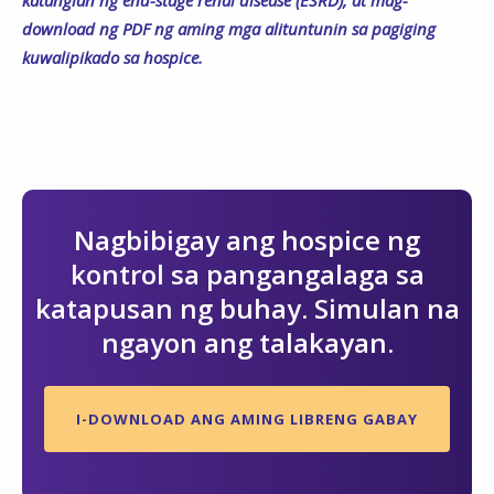
katangian ng end-stage renal disease (ESRD), at mag-
download ng PDF ng aming mga alituntunin sa pagiging
kuwalipikado sa hospice.
Nagbibigay ang hospice ng
kontrol sa pangangalaga sa
katapusan ng buhay. Simulan na
ngayon ang talakayan.
I-DOWNLOAD ANG AMING LIBRENG GABAY