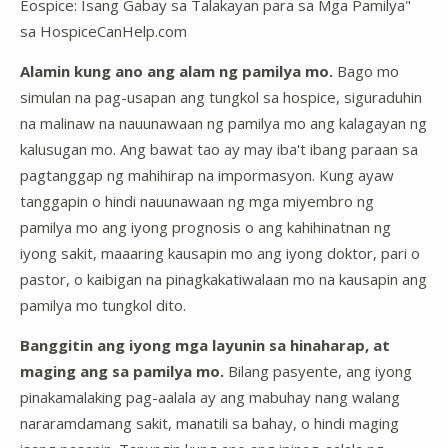
Eospice: Isang Gabay sa Talakayan para sa Mga Pamilya"
sa HospiceCanHelp.com
Alamin kung ano ang alam ng pamilya mo.
Bago mo
simulan na pag-usapan ang tungkol sa hospice, siguraduhin
na malinaw na nauunawaan ng pamilya mo ang kalagayan ng
kalusugan mo. Ang bawat tao ay may iba't ibang paraan sa
pagtanggap ng mahihirap na impormasyon. Kung ayaw
tanggapin o hindi nauunawaan ng mga miyembro ng
pamilya mo ang iyong prognosis o ang kahihinatnan ng
iyong sakit, maaaring kausapin mo ang iyong doktor, pari o
pastor, o kaibigan na pinagkakatiwalaan mo na kausapin ang
pamilya mo tungkol dito.
Banggitin ang iyong mga layunin sa hinaharap, at
maging ang sa pamilya mo.
Bilang pasyente, ang iyong
pinakamalaking pag-aalala ay ang mabuhay nang walang
nararamdamang sakit, manatili sa bahay, o hindi maging