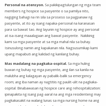
Personal na atensyon.
Sa pakikipagtulungan ng mga team
members ng hospice sa pasyente o sa pamilya nito,
nagiging bahagi na rin sila sa proseso sa pagpanaw ng
pasyente, at ito ay isang napaka-personal na karanasan
para sa bawat tao. Ang layunin ng hospice ay ang personal
at isa-isang maaalagaan ang bawat pasyente. Nakikinig
kami sa mga pasyente at sa mga mahal nila sa buhay.
Isinusulong namin ang kapakanan nila. Nagsusumikap kami
upang mapabuti ang kalidad ng kanilang buhay.
Mas madalang na pagkaka-ospital.
Sa mga huling
buwan ng buhay ng mga pasyente, ang ilan sa kanila na
malubha ang kalagayan ay pabalik-balik sa emergency
room; ang iba naman ay nagtitiis ng paulit-ulit na pagkaka-
ospital. Binabawasan ng hospice care ang rehospitalization:
ipinapakita ng isang pag-aaral na ang mga residenteng may
pagkakasakit na walang lunas sa mga nursing home na ang