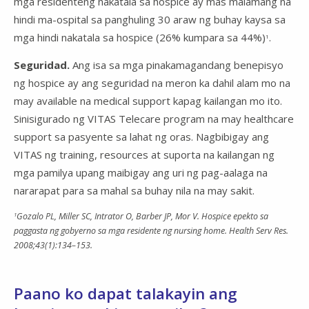
mga residenteng nakatala sa hospice ay mas malamang na
hindi ma-ospital sa panghuling 30 araw ng buhay kaysa sa
mga hindi nakatala sa hospice (26% kumpara sa 44%)
.
1
Seguridad.
Ang isa sa mga pinakamagandang benepisyo
ng hospice ay ang seguridad na meron ka dahil alam mo na
may available na medical support kapag kailangan mo ito.
Sinisigurado ng VITAS Telecare program na may healthcare
support sa pasyente sa lahat ng oras. Nagbibigay ang
VITAS ng training, resources at suporta na kailangan ng
mga pamilya upang maibigay ang uri ng pag-aalaga na
nararapat para sa mahal sa buhay nila na may sakit.
1
Gozalo PL, Miller SC, Intrator O, Barber JP, Mor V. Hospice epekto sa
paggasta ng gobyerno sa mga residente ng nursing home. Health Serv Res.
2008;43(1):134–153.
Paano ko dapat talakayin ang