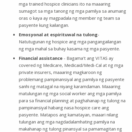
mga trained hospice clinicians ito na maaaring
sumagot sa mga tanong ng mga pamilya sa anumang
oras o kaya ay magpadala ng member ng team sa
pasyente kung kailangan.
Emosyonal at espirituwal na tulong
-
Natutugunan ng hospice ang mga pangangailangan
ng mga mahal sa buhay kasama ng mga pasyente.
Financial assistance
- Bagama't ang VITAS ay
covered ng Medicare, Medicaid/Medi-Cal at ng mga
private insurers, maaaring magkaroon ng
problemang pampinansiyal ang pamilya ng pasyente
sanhi ng matagal na niyang karamdaman. Maaaring
matulungan ng mga social worker ang mga pamilya
para sa financial planning at paghahanap ng tulong na
pampinansiyal habang nasa hospice care ang
pasyente. Matapos ang kamatayan, maaari nilang
tulungan ang mga nagdadalamhating pamilya na
makahanap ng tulong pinansyal sa pamamagitan ng