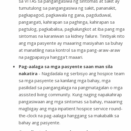
sa VITAS sa pangangasiwa ng sintomas at sakit ay
tumutulong sa pangangasiwa ng sakit, pananakit,
pagkapagod, pagkawala ng gana, pagduduwal,
pangangati, kahirapan sa paghinga, kahirapan sa
pagtulog, pagkabalisa, pagkalungkot at iba pang mga
sintomas na karaniwan sa kidney failure. Tinitiyak nito
ang mga pasyente ay maaaring masiyahan sa buhay
at manatiling nasa kontrol sa mga pang-araw-araw
na pagpapasya hangga't maaari.
Pag-aalaga sa mga pasyente saan man sila
nakatira
- Nagdadala ng serbisyo ang hospice team
sa mga pasyente sa kanilang mga bahay, mga
pasilidad sa pangangalaga na pangmatagalan o mga
assisted living community. Kung naging napakahirap
pangasiwaan ang mga sintomas sa bahay, maaaring
magbigay ang mga inpatient hospice service round-
the-clock na pag-aalaga hanggang sa makabalik sa
bahay ang pasyente.