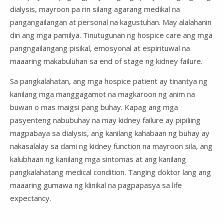
dialysis, mayroon pa rin silang agarang medikal na
pangangailangan at personal na kagustuhan. May alalahanin
din ang mga pamilya. Tinutugunan ng hospice care ang mga
pangngailangang pisikal, emosyonal at espirituwal na
maaaring makabuluhan sa end of stage ng kidney failure.
Sa pangkalahatan, ang mga hospice patient ay tinantya ng
kanilang mga manggagamot na magkaroon ng anim na
buwan o mas maigsi pang buhay. Kapag ang mga
pasyenteng nabubuhay na may kidney failure ay pipiliing
magpabaya sa dialysis, ang kanilang kahabaan ng buhay ay
nakasalalay sa dami ng kidney function na mayroon sila, ang
kalubhaan ng kanilang mga sintomas at ang kanilang
pangkalahatang medical condition. Tanging doktor lang ang
maaaring gumawa ng klinikal na pagpapasya sa life
expectancy.