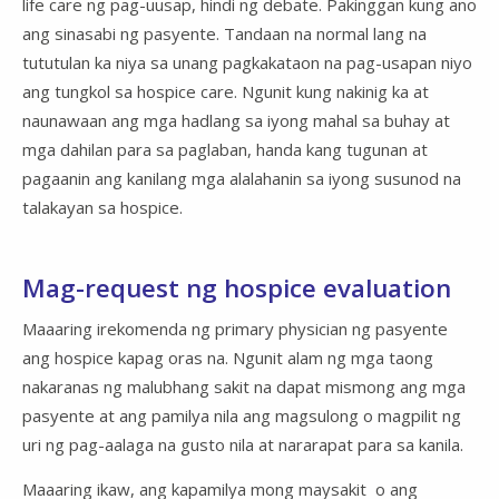
life care ng pag-uusap, hindi ng debate. Pakinggan kung ano
ang sinasabi ng pasyente. Tandaan na normal lang na
tututulan ka niya sa unang pagkakataon na pag-usapan niyo
ang tungkol sa hospice care. Ngunit kung nakinig ka at
naunawaan ang mga hadlang sa iyong mahal sa buhay at
mga dahilan para sa paglaban, handa kang tugunan at
pagaanin ang kanilang mga alalahanin sa iyong susunod na
talakayan sa hospice.
Mag-request ng hospice evaluation
Maaaring irekomenda ng primary physician ng pasyente
ang hospice kapag oras na. Ngunit alam ng mga taong
nakaranas ng malubhang sakit na dapat mismong ang mga
pasyente at ang pamilya nila ang magsulong o magpilit ng
uri ng pag-aalaga na gusto nila at nararapat para sa kanila.
Maaaring ikaw, ang kapamilya mong maysakit o ang