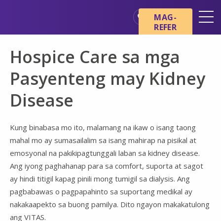
Skip sa main content
Skip sa navigation
MAG-
REFER
Mga Lokasyon
Hospice Care sa mga
Mga Pangunahing Kaalaman
tungkol sa Hospice
Pasyenteng may Kidney
Ang aming mga Serbisyo
Disease
Healthcare Professionals
Pamilya at Mga Tagapag-
Kung binabasa mo ito, malamang na ikaw o isang taong
alaga
mahal mo ay sumasailalim sa isang mahirap na pisikal at
emosyonal na pakikipagtunggali laban sa kidney disease.
Ang iyong paghahanap para sa comfort, suporta at sagot
ay hindi titigil kapag pinili mong tumigil sa dialysis. Ang
pagbabawas o pagpapahinto sa suportang medikal ay
nakakaapekto sa buong pamilya. Dito ngayon makakatulong
ang VITAS.