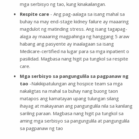
mga serbisyo ng tao, kung kinakailangan.
Respite care
- Ang pag-aalaga sa isang mahal sa
buhay na may end-stage kidney failure ay maaaring
magdulot ng matinding stress. Ang isang tagapag-
alaga ay maaaring magpahinga ng hanggang 5 araw
habang ang pasyente ay inaalagaan sa isang
Medicare-certified na lugar para sa mga inpatient o
pasilidad. Magbasa nang higit pa tungkol sa respite
care.
Mga serbisyo sa pangungulila sa pagpanaw ng
tao
-Nakikipatulungan ang hospice team sa mga
nakaligtas na mahal sa buhay nang buong taon
matapos ang kamatayan upang tulungan silang
ihayag at makayanan ang pangungulila nila sa kanilang
sariling paraan. Magbasa nang higit pa tungkol sa
aming mga serbisyo sa pangungulila at pangungulila
sa pagpanaw ng tao