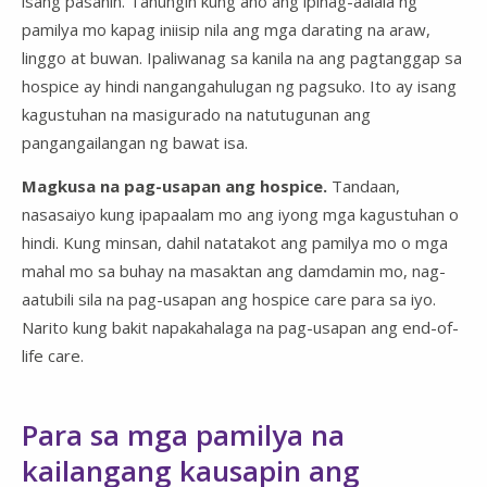
isang pasanin. Tanungin kung ano ang ipinag-aalala ng
pamilya mo kapag iniisip nila ang mga darating na araw,
linggo at buwan. Ipaliwanag sa kanila na ang pagtanggap sa
hospice ay hindi nangangahulugan ng pagsuko. Ito ay isang
kagustuhan na masigurado na natutugunan ang
pangangailangan ng bawat isa.
Magkusa na pag-usapan ang hospice.
Tandaan,
nasasaiyo kung ipapaalam mo ang iyong mga kagustuhan o
hindi. Kung minsan, dahil natatakot ang pamilya mo o mga
mahal mo sa buhay na masaktan ang damdamin mo, nag-
aatubili sila na pag-usapan ang hospice care para sa iyo.
Narito kung bakit napakahalaga na pag-usapan ang end-of-
life care.
Para sa mga pamilya na
kailangang kausapin ang