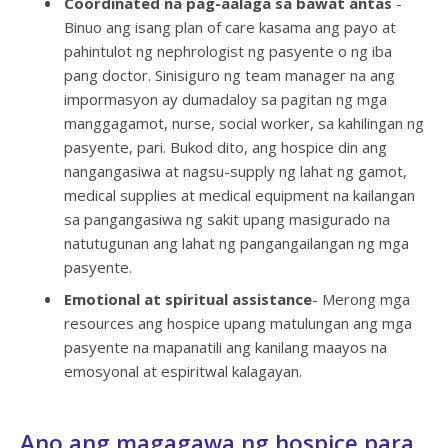
Coordinated na pag-aalaga sa bawat antas
-
Binuo ang isang plan of care kasama ang payo at
pahintulot ng nephrologist ng pasyente o ng iba
pang doctor. Sinisiguro ng team manager na ang
impormasyon ay dumadaloy sa pagitan ng mga
manggagamot, nurse, social worker, sa kahilingan ng
pasyente, pari. Bukod dito, ang hospice din ang
nangangasiwa at nagsu-supply ng lahat ng gamot,
medical supplies at medical equipment na kailangan
sa pangangasiwa ng sakit upang masigurado na
natutugunan ang lahat ng pangangailangan ng mga
pasyente.
Emotional at spiritual assistance
- Merong mga
resources ang hospice upang matulungan ang mga
pasyente na mapanatili ang kanilang maayos na
emosyonal at espiritwal kalagayan.
Ano ang magagawa ng hospice para