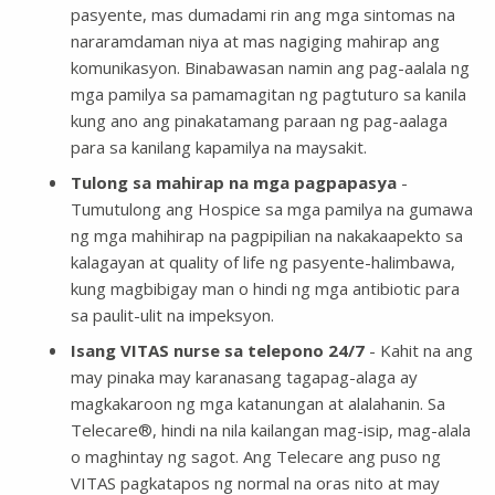
pasyente, mas dumadami rin ang mga sintomas na
nararamdaman niya at mas nagiging mahirap ang
komunikasyon. Binabawasan namin ang pag-aalala ng
mga pamilya sa pamamagitan ng pagtuturo sa kanila
kung ano ang pinakatamang paraan ng pag-aalaga
para sa kanilang kapamilya na maysakit.
Tulong sa mahirap na mga pagpapasya
-
Tumutulong ang Hospice sa mga pamilya na gumawa
ng mga mahihirap na pagpipilian na nakakaapekto sa
kalagayan at quality of life ng pasyente-halimbawa,
kung magbibigay man o hindi ng mga antibiotic para
sa paulit-ulit na impeksyon.
Isang VITAS nurse sa telepono 24/7
- Kahit na ang
may pinaka may karanasang tagapag-alaga ay
magkakaroon ng mga katanungan at alalahanin. Sa
Telecare®, hindi na nila kailangan mag-isip, mag-alala
o maghintay ng sagot. Ang Telecare ang puso ng
VITAS pagkatapos ng normal na oras nito at may