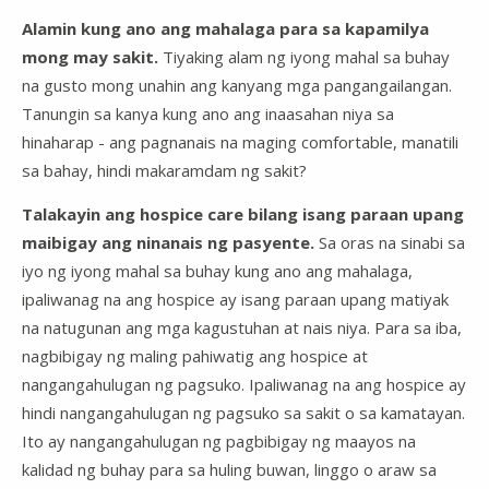
Alamin kung ano ang mahalaga para sa kapamilya
mong may sakit.
Tiyaking alam ng iyong mahal sa buhay
na gusto mong unahin ang kanyang mga pangangailangan.
Tanungin sa kanya kung ano ang inaasahan niya sa
hinaharap - ang pagnanais na maging comfortable, manatili
sa bahay, hindi makaramdam ng sakit?
Talakayin ang hospice care bilang isang paraan upang
maibigay ang ninanais ng pasyente.
Sa oras na sinabi sa
iyo ng iyong mahal sa buhay kung ano ang mahalaga,
ipaliwanag na ang hospice ay isang paraan upang matiyak
na natugunan ang mga kagustuhan at nais niya. Para sa iba,
nagbibigay ng maling pahiwatig ang hospice at
nangangahulugan ng pagsuko. Ipaliwanag na ang hospice ay
hindi nangangahulugan ng pagsuko sa sakit o sa kamatayan.
Ito ay nangangahulugan ng pagbibigay ng maayos na
kalidad ng buhay para sa huling buwan, linggo o araw sa