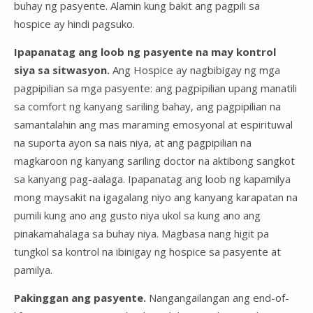
buhay ng pasyente. Alamin kung bakit ang pagpili sa
hospice ay hindi pagsuko.
Ipapanatag ang loob ng pasyente na may kontrol
siya sa sitwasyon.
Ang Hospice ay nagbibigay ng mga
pagpipilian sa mga pasyente: ang pagpipilian upang manatili
sa comfort ng kanyang sariling bahay, ang pagpipilian na
samantalahin ang mas maraming emosyonal at espirituwal
na suporta ayon sa nais niya, at ang pagpipilian na
magkaroon ng kanyang sariling doctor na aktibong sangkot
sa kanyang pag-aalaga. Ipapanatag ang loob ng kapamilya
mong maysakit na igagalang niyo ang kanyang karapatan na
pumili kung ano ang gusto niya ukol sa kung ano ang
pinakamahalaga sa buhay niya. Magbasa nang higit pa
tungkol sa kontrol na ibinigay ng hospice sa pasyente at
pamilya.
Pakinggan ang pasyente.
Nangangailangan ang end-of-