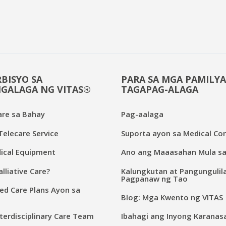
BISYO SA
PARA SA MGA PAMILYA
GALAGA NG VITAS®
TAGAPAG-ALAGA
are sa Bahay
Pag-aalaga
elecare Service
Suporta ayon sa Medical Con
cal Equipment
Ano ang Maaasahan Mula sa
lliative Care?
Kalungkutan at Pangungulil
Pagpanaw ng Tao
ed Care Plans Ayon sa
Blog: Mga Kwento ng VITAS
terdisciplinary Care Team
Ibahagi ang Inyong Karanas