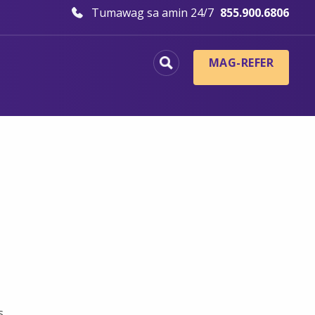
Tumawag sa amin 24/7
855.900.6806
MAG-REFER
s