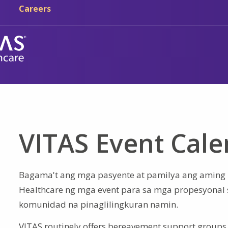
Skip sa main content
Skip sa navigation
Careers
VITAS Event Cal
Bagama't ang mga pasyente at pamilya ang aming 
Healthcare ng mga event para sa mga propesyonal
komunidad na pinaglilingkuran namin.
VITAS routinely offers bereavement support groups, 