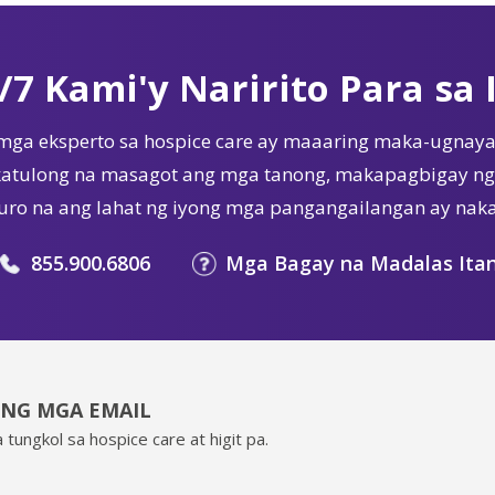
/7 Kami'y Naririto Para sa 
mga eksperto sa hospice care ay maaaring maka-ugnaya
tulong na masagot ang mga tanong, makapagbigay ng 
ro na ang lahat ng iyong mga pangangailangan ay nak
855.900.6806
Mga Bagay na Madalas Ita
ING MGA EMAIL
 tungkol sa hospice care at higit pa.