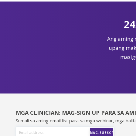
24
Ang aming 
upang maka
masigu
MGA CLINICIAN: MAG-SIGN UP PARA SA AM
Sumali sa aming email list para sa mga webinar, mga balita