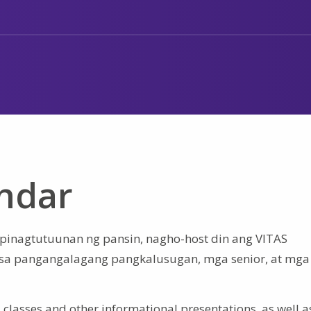
endar
pinagtutuunan ng pansin, nagho-host din ang VITAS
 sa pangangalagang pangkalusugan, mga senior, at mga
classes and other informational presentations, as well a