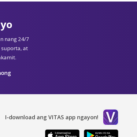
Iyo
n nang 24/7
suporta, at
akamit.
nong
I-download ang VITAS app ngayon!