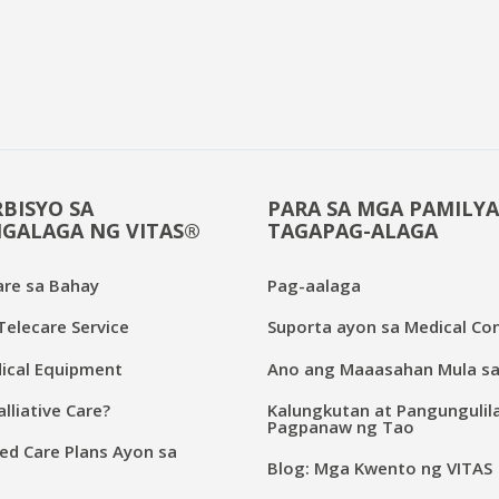
BISYO SA
PARA SA MGA PAMILYA
GALAGA NG VITAS®
TAGAPAG-ALAGA
are sa Bahay
Pag-aalaga
elecare Service
Suporta ayon sa Medical Con
cal Equipment
Ano ang Maaasahan Mula sa
lliative Care?
Kalungkutan at Pangungulil
Pagpanaw ng Tao
ed Care Plans Ayon sa
Blog: Mga Kwento ng VITAS