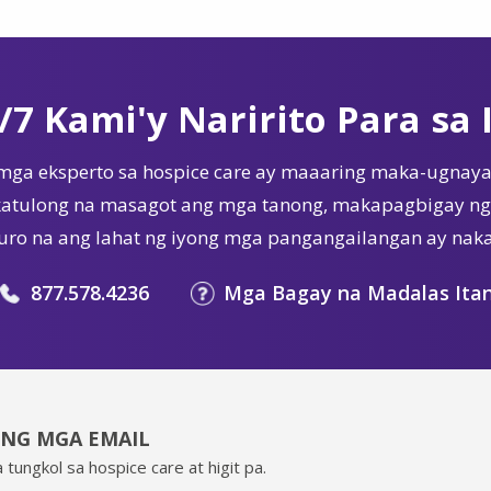
/7 Kami'y Naririto Para sa 
mga eksperto sa hospice care ay maaaring maka-ugnaya
tulong na masagot ang mga tanong, makapagbigay ng 
ro na ang lahat ng iyong mga pangangailangan ay nak
877.578.4236
Mga Bagay na Madalas Ita
ING MGA EMAIL
 tungkol sa hospice care at higit pa.