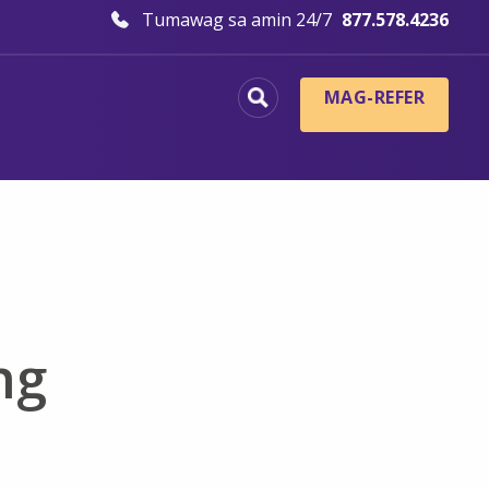
Tumawag sa amin 24/7
877.578.4236
MAG-REFER
ng