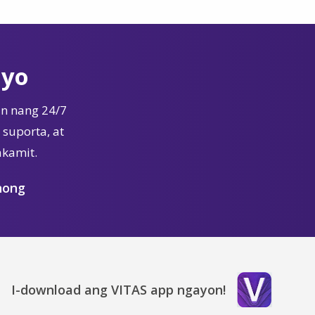
Iyo
n nang 24/7
suporta, at
akamit.
nong
I-download ang VITAS app ngayon!