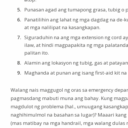
Punasan agad ang tumapong grasa, tubig o 
Panatilihin ang lahat ng mga dagdag na de-
at mga nalilipat na kasangkapan.
Siguraduhin na ang mga extension ng cord a
ilaw, at hindi magpapakita ng mga palatand
palitan ito.
Alamin ang lokasyon ng tubig, gas at patayan
Maghanda at punan ang isang first-aid kit n
Walang nais maggugol ng oras sa emergency depar
pagmasdang mabuti muna ang bahay. Kung magpas
magdulot ng problema (hal., umuugang kasangkapa
naghihimulmol na basahan sa lugar)? Maaari kan
(mas matibay na mga handrail, mga walang dulas na