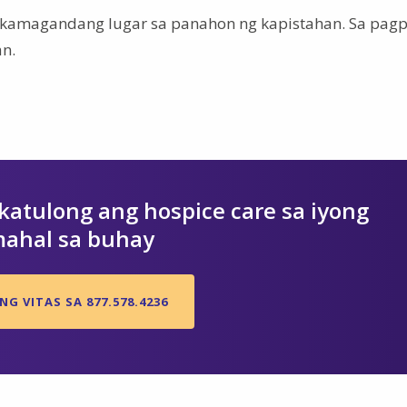
akamagandang lugar sa panahon ng kapistahan. Sa pagp
an.
atulong ang hospice care sa iyong
ahal sa buhay
G VITAS SA 877.578.4236