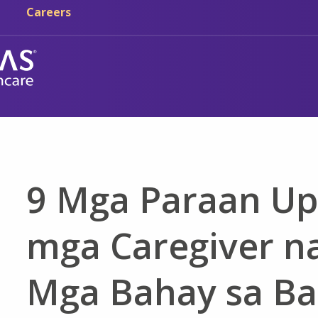
Skip sa main content
Skip sa navigation
Careers
9 Mga Paraan Up
mga Caregiver na
Mga Bahay sa B