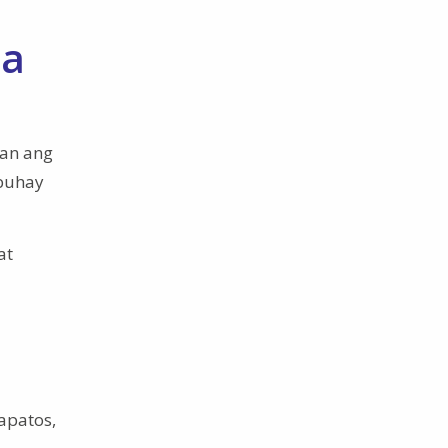
sa
aan ang
 buhay
at
apatos,