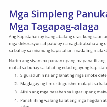
Mga Simpleng Panuka
Mga Tagapag-alaga
Ang Kapistahan ay isang abalang oras-kung saan b
mga dekorasyon, at patuloy na nagtatrabaho ang ov
sa bahay sa mismong kapistahan, madaling malakt
Narito ang siyam na paraan upang mapanatili ang k
mahal sa buhay sa lahat ng edad ngayong kapistah
Siguraduhin na ang lahat ng mga smoke det
Maglagay ng fire extinguisher malapit sa ka
Alisin ang mga basahan sa lugar upang mai
Panatilihing walang kalat ang mga hagdan at
atbp.