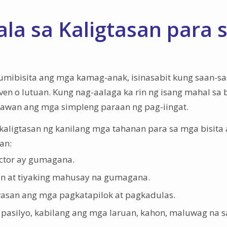
la sa Kaligtasan para 
umibisita ang mga kamag-anak, isinasabit kung saan-s
en o lutuan. Kung nag-aalaga ka rin ng isang mahal sa
awan ang mga simpleng paraan ng pag-iingat.
aligtasan ng kanilang mga tahanan para sa mga bisita 
an:
ector ay gumagana.
lan at tiyaking mahusay na gumagana.
wasan ang mga pagkatapilok at pagkadulas.
 pasilyo, kabilang ang mga laruan, kahon, maluwag na s