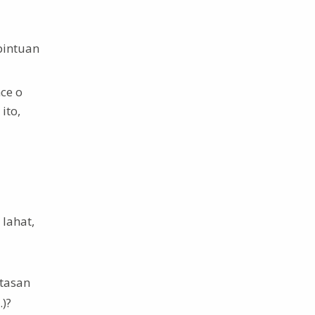
pintuan
ce o
ito,
lahat,
tasan
)?