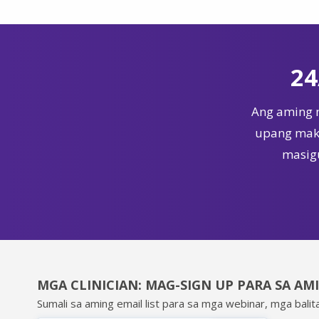
24
Ang aming 
upang maka
masigu
MGA CLINICIAN: MAG-SIGN UP PARA SA AM
Sumali sa aming email list para sa mga webinar, mga balita