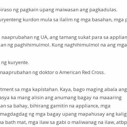
piraso ng pagkain upang maiwasan ang pagkadulas.
kuryenteng kurdon mula sa ilalim ng mga basahan, mga 
y naaprubahan ng UA, ang tamang sukat para sa applian
aan ng paghihimulmol. Kung naghihimulmol na ang mga 
 ng kuryente.
a naaprubahan ng doktor o American Red Cross.
tment sa mga kapistahan. Kaya, bago maging abala ang 
ya ka mang alisin ang anumang bagay na maaaring
n sa bahay, bihirang gamitin na appliance, mga
g magdagdag ng mga bagay upang mapahusay ang kalig
 bath mat, mga ilaw sa gabi o maliwanag na ilaw, atbp.