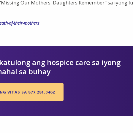
issing Our Mothers, Daughters Remember" sa iyong lu
ath-of-their-mothers
atulong ang hospice care sa iyong
ahal sa buhay
G VITAS SA 877.281.0462