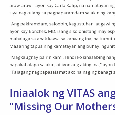
araw-araw," ayon kay Carla Kalip, na namatayan ng i
siya nagkulang sa pagpaparamdam sa akin ng ka
"Ang pakiramdam, saloobin, kagustuhan, at gawi n
ayon kay Bonchek, MD, isang sikolohistang may es
mahalaga sa anak kaysa sa kanyang ina, na tumutu
Maaaring tapusin ng kamatayan ang buhay, ngunit h
"Magkaugnay pa rin kami. Hindi ko sinasabing nang
napakahalaga sa akin, at iyon ang aking ina," ayon
"Talagang nagpapasalamat ako na naging bahagi s
Iniaalok ng VITAS a
"Missing Our Mother