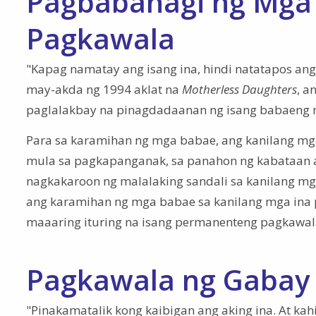
Pagbabahagi ng Mga 
Pagkawala
"Kapag namatay ang isang ina, hindi natatapos an
may-akda ng 1994 aklat na
Motherless Daughters
, a
paglalakbay na pinagdadaanan ng isang babaeng 
Para sa karamihan ng mga babae, ang kanilang mga
mula sa pagkapanganak, sa panahon ng kabataan a
nagkakaroon ng malalaking sandali sa kanilang m
ang karamihan ng mga babae sa kanilang mga ina p
maaaring ituring na isang permanenteng pagkawal
Pagkawala ng Gabay
"Pinakamatalik kong kaibigan ang aking ina. At kah