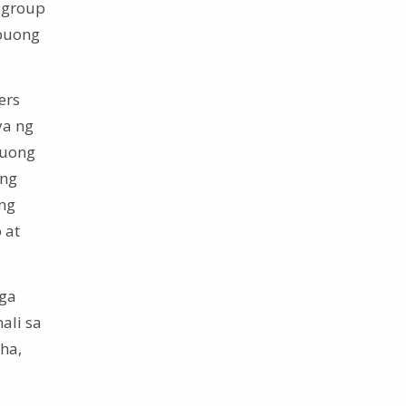
 group
buong
ers
ya ng
buong
ang
ang
 at
mga
ali sa
ha,