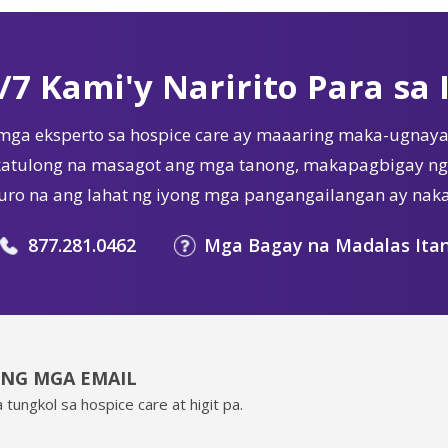
/7 Kami'y Naririto Para sa 
mga eksperto sa hospice care ay maaaring maka-ugnaya
tulong na masagot ang mga tanong, makapagbigay ng 
ro na ang lahat ng iyong mga pangangailangan ay nak
877.281.0462
Mga Bagay na Madalas Ita
ING MGA EMAIL
 tungkol sa hospice care at higit pa.