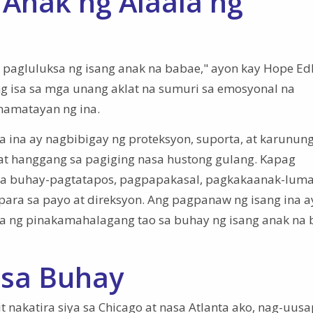
Anak ng Alaala ng
g pagluluksa ng isang anak na babae," ayon kay Hope E
ng isa sa mga unang aklat na sumuri sa emosyonal na
namatayan ng ina.
 ina ay nagbibigay ng proteksyon, suporta, at karunun
t hanggang sa pagiging nasa hustong gulang. Kapag
ga buhay-pagtatapos, pagpapakasal, pagkakaanak-luma
ara sa payo at direksyon. Ang pagpanaw ng isang ina a
a ng pinakamahalagang tao sa buhay ng isang anak na 
 sa Buhay
it nakatira siya sa Chicago at nasa Atlanta ako, nag-uus