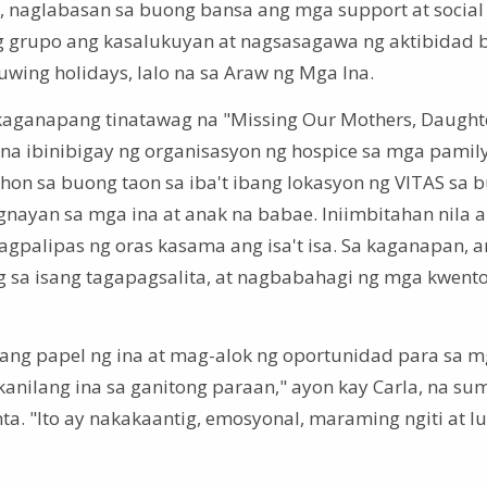
, naglabasan sa buong bansa ang mga support at social
 grupo ang kasalukuyan at nagsasagawa ng aktibidad 
ing holidays, lalo na sa Araw ng Mga Ina.
 kaganapang tinatawag na "Missing Our Mothers, Daught
na ibinibigay ng organisasyon ng hospice sa mga pamil
ahon sa buong taon sa iba't ibang lokasyon ng VITAS sa 
nayan sa mga ina at anak na babae. Iniimbitahan nila 
agpalipas ng oras kasama ang isa't isa. Sa kaganapan, 
 sa isang tagapagsalita, at nagbabahagi ng mga kwento
n ang papel ng ina at mag-alok ng oportunidad para sa 
nilang ina sa ganitong paraan," ayon kay Carla, na sum
a. "Ito ay nakakaantig, emosyonal, maraming ngiti at lu