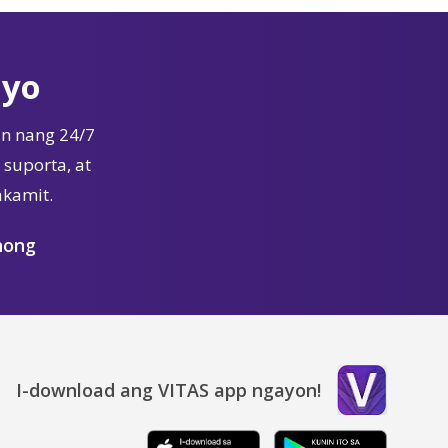
Iyo
n nang 24/7
suporta, at
akamit.
nong
I-download ang VITAS app ngayon!