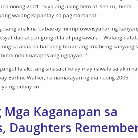
na noong 2001. "Siya ang aking hero at 'she-ro,' hindi
nyang walang kapantay na pagmamahal."
g isang anak na babae ay iniimpluwensyahan ng kanyang
pesyalidad at pangungulila at pagkawala. "Walang natat
long sa anak na babaeng buuin ang imahe ng kanyang sa
indi nito tinatapos ang ugnayan."¹
ungulila ako, ang sinasabi ko ay may nawala sa akin na
 kay Earline Walker, na namatayan ng ina noong 2006.
iya ng buhay ko."
ng Mga Kaganapan sa
s, Daughters Remembe