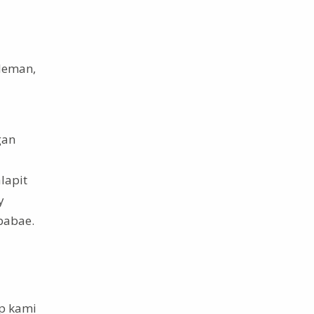
dleman,
gan
lapit
y
babae.
ap kami