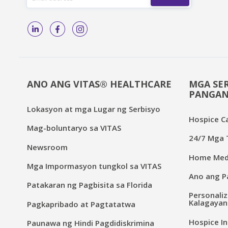
ANO ANG VITAS® HEALTHCARE
MGA SER
PANGAN
Lokasyon at mga Lugar ng Serbisyo
Hospice C
Mag-boluntaryo sa VITAS
24/7 Mga T
Newsroom
Home Medi
Mga Impormasyon tungkol sa VITAS
Ano ang Pa
Patakaran ng Pagbisita sa Florida
Personaliz
Kalagayan
Pagkapribado at Pagtatatwa
Hospice In
Paunawa ng Hindi Pagdidiskrimina