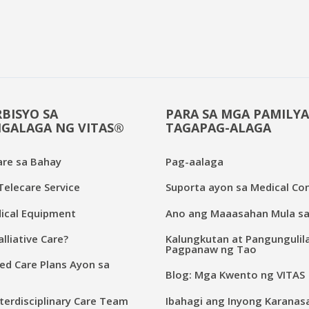
BISYO SA
PARA SA MGA PAMILYA
GALAGA NG VITAS®
TAGAPAG-ALAGA
are sa Bahay
Pag-aalaga
elecare Service
Suporta ayon sa Medical Con
cal Equipment
Ano ang Maaasahan Mula sa
lliative Care?
Kalungkutan at Pangungulil
Pagpanaw ng Tao
ed Care Plans Ayon sa
Blog: Mga Kwento ng VITAS
terdisciplinary Care Team
Ibahagi ang Inyong Karanas