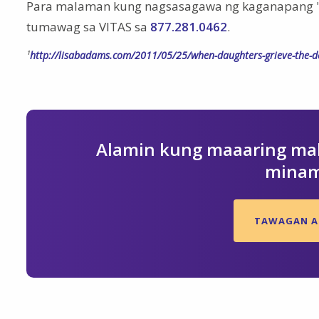
Para malaman kung nagsasagawa ng kaganapang "M
tumawag sa VITAS sa
877.281.0462
.
¹
http://lisabadams.com/2011/05/25/when-daughters-grieve-the-de
Alamin kung maaaring mak
minam
TAWAGAN AN