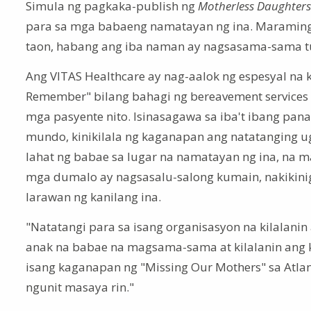
Simula ng pagkaka-publish ng
Motherless Daughters
para sa mga babaeng namatayan ng ina. Maraming
taon, habang ang iba naman ay nagsasama-sama tuw
Ang VITAS Healthcare ay nag-aalok ng espesyal na
Remember" bilang bahagi ng bereavement services 
mga pasyente nito. Isinasagawa sa iba't ibang pan
mundo, kinikilala ng kaganapan ang natatanging ug
lahat ng babae sa lugar na namatayan ng ina, na m
mga dumalo ay nagsasalu-salong kumain, nakikinig
larawan ng kanilang ina.
"Natatangi para sa isang organisasyon na kilalani
anak na babae na magsama-sama at kilalanin ang ka
isang kaganapan ng "Missing Our Mothers" sa Atlant
ngunit masaya rin."