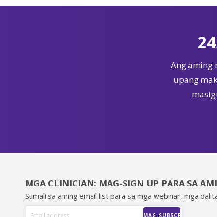
24
Ang aming 
upang maka
masigu
MGA CLINICIAN: MAG-SIGN UP PARA SA AM
Sumali sa aming email list para sa mga webinar, mga balita