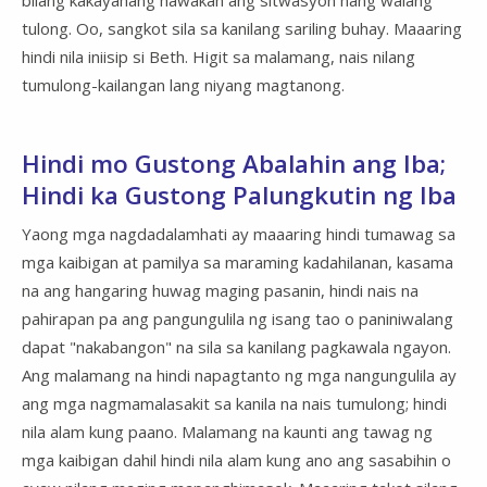
tulong. Oo, sangkot sila sa kanilang sariling buhay. Maaaring
hindi nila iniisip si Beth. Higit sa malamang, nais nilang
tumulong-kailangan lang niyang magtanong.
Hindi mo Gustong Abalahin ang Iba;
Hindi ka Gustong Palungkutin ng Iba
Yaong mga nagdadalamhati ay maaaring hindi tumawag sa
mga kaibigan at pamilya sa maraming kadahilanan, kasama
na ang hangaring huwag maging pasanin, hindi nais na
pahirapan pa ang pangungulila ng isang tao o paniniwalang
dapat "nakabangon" na sila sa kanilang pagkawala ngayon.
Ang malamang na hindi napagtanto ng mga nangungulila ay
ang mga nagmamalasakit sa kanila na nais tumulong; hindi
nila alam kung paano. Malamang na kaunti ang tawag ng
mga kaibigan dahil hindi nila alam kung ano ang sasabihin o