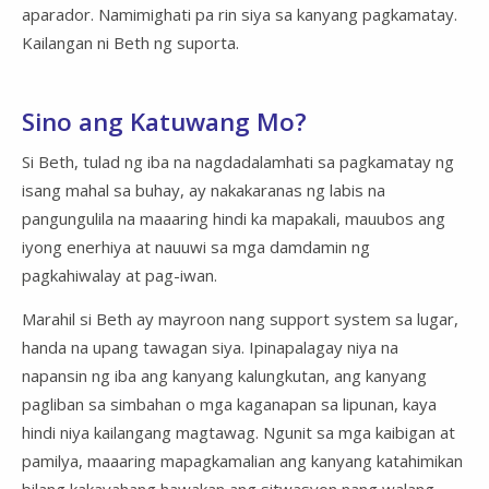
aparador. Namimighati pa rin siya sa kanyang pagkamatay.
Kailangan ni Beth ng suporta.
Sino ang Katuwang Mo?
Si Beth, tulad ng iba na nagdadalamhati sa pagkamatay ng
isang mahal sa buhay, ay nakakaranas ng labis na
pangungulila na maaaring hindi ka mapakali, mauubos ang
iyong enerhiya at nauuwi sa mga damdamin ng
pagkahiwalay at pag-iwan.
Marahil si Beth ay mayroon nang support system sa lugar,
handa na upang tawagan siya. Ipinapalagay niya na
napansin ng iba ang kanyang kalungkutan, ang kanyang
pagliban sa simbahan o mga kaganapan sa lipunan, kaya
hindi niya kailangang magtawag. Ngunit sa mga kaibigan at
pamilya, maaaring mapagkamalian ang kanyang katahimikan
bilang kakayahang hawakan ang sitwasyon nang walang