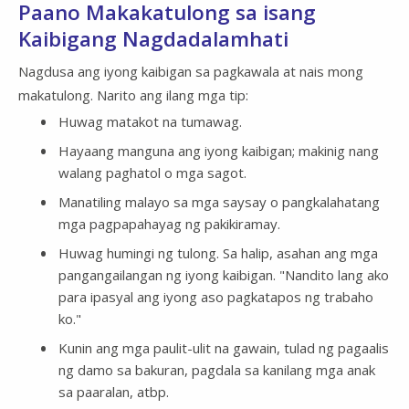
Paano Makakatulong sa isang
Kaibigang Nagdadalamhati
Nagdusa ang iyong kaibigan sa pagkawala at nais mong
makatulong. Narito ang ilang mga tip:
Huwag matakot na tumawag.
Hayaang manguna ang iyong kaibigan; makinig nang
walang paghatol o mga sagot.
Manatiling malayo sa mga saysay o pangkalahatang
mga pagpapahayag ng pakikiramay.
Huwag humingi ng tulong. Sa halip, asahan ang mga
pangangailangan ng iyong kaibigan. "Nandito lang ako
para ipasyal ang iyong aso pagkatapos ng trabaho
ko."
Kunin ang mga paulit-ulit na gawain, tulad ng pagaalis
ng damo sa bakuran, pagdala sa kanilang mga anak
sa paaralan, atbp.