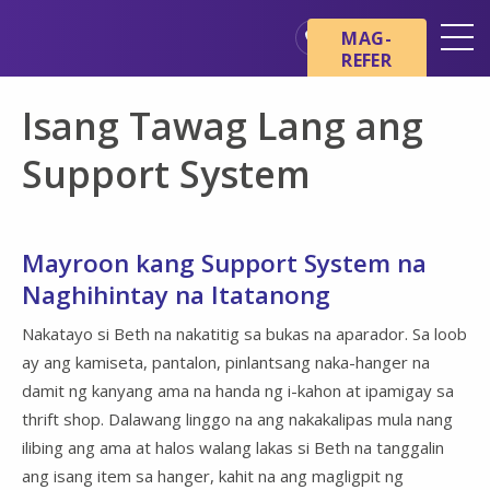
Skip sa main content
Skip sa navigation
MAG-
REFER
Mga Lokasyon
Isang Tawag Lang ang
Mga Pangunahing Kaalaman
tungkol sa Hospice
Support System
Ang aming mga Serbisyo
Healthcare Professionals
Mayroon kang Support System na
Pamilya at Mga Tagapag-
Naghihintay na Itatanong
alaga
Nakatayo si Beth na nakatitig sa bukas na aparador. Sa loob
ay ang kamiseta, pantalon, pinlantsang naka-hanger na
damit ng kanyang ama na handa ng i-kahon at ipamigay sa
thrift shop. Dalawang linggo na ang nakakalipas mula nang
ilibing ang ama at halos walang lakas si Beth na tanggalin
ang isang item sa hanger, kahit na ang magligpit ng