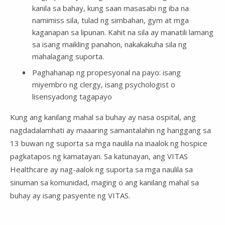
kanila sa bahay, kung saan masasabi ng iba na
namimiss sila, tulad ng simbahan, gym at mga
kaganapan sa lipunan. Kahit na sila ay manatili lamang
sa isang maikling panahon, nakakakuha sila ng
mahalagang suporta.
Paghahanap ng propesyonal na payo: isang
miyembro ng clergy, isang psychologist o
lisensyadong tagapayo
Kung ang kanilang mahal sa buhay ay nasa ospital, ang
nagdadalamhati ay maaaring samantalahin ng hanggang sa
13 buwan ng suporta sa mga naulila na inaalok ng hospice
pagkatapos ng kamatayan. Sa katunayan, ang VITAS
Healthcare ay nag-aalok ng suporta sa mga naulila sa
sinuman sa komunidad, maging o ang kanilang mahal sa
buhay ay isang pasyente ng VITAS.