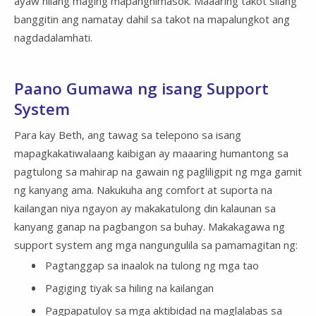
ayaw nilang maging mapanghimasok. Maaaring takot silang
banggitin ang namatay dahil sa takot na mapalungkot ang
nagdadalamhati.
Paano Gumawa ng isang Support
System
Para kay Beth, ang tawag sa telepono sa isang
mapagkakatiwalaang kaibigan ay maaaring humantong sa
pagtulong sa mahirap na gawain ng pagliligpit ng mga gamit
ng kanyang ama. Nakukuha ang comfort at suporta na
kailangan niya ngayon ay makakatulong din kalaunan sa
kanyang ganap na pagbangon sa buhay. Makakagawa ng
support system ang mga nangungulila sa pamamagitan ng:
Pagtanggap sa inaalok na tulong ng mga tao
Pagiging tiyak sa hiling na kailangan
Pagpapatuloy sa mga aktibidad na maglalabas sa