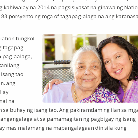
g kahiwalay na 2014 na pagsisiyasat na ginawa ng Natio
g 83 porsyento ng mga of tagapag-alaga na ang karanas
iation tungkol
g tagapag-
a pag-aalaga,
kanilang
 isang tao
on, ang
l ay
nal na
 sa buhay ng isang tao. Ang pakiramdam ng ilan sa mg
 pangangalaga at sa pamamagitan ng pagbigay ng isang
 ay mas malamang na mapangalagaan din sila kung