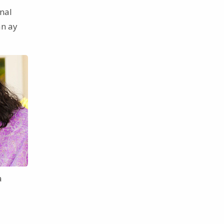
nal
an ay
a