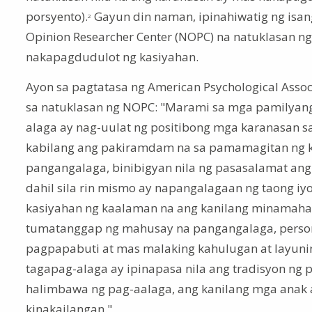
porsyento).
Gayun din naman, ipinahiwatig ng isan
2
Opinion Researcher Center (NOPC) na natuklasan n
nakapagdudulot ng kasiyahan.
Ayon sa pagtatasa ng American Psychological Assoc
sa natuklasan ng NOPC: "Marami sa mga pamilyan
alaga ay nag-uulat ng positibong mga karanasan s
kabilang ang pakiramdam na sa pamamagitan ng 
pangangalaga, binibigyan nila ng pasasalamat ang
dahil sila rin mismo ay napangalagaan ng taong iy
kasiyahan ng kaalaman na ang kanilang minamaha
tumatanggap ng mahusay na pangangalaga, perso
pagpapabuti at mas malaking kahulugan at layunin
tagapag-alaga ay ipinapasa nila ang tradisyon ng
halimbawa ng pag-aalaga, ang kanilang mga anak
kinakailangan."