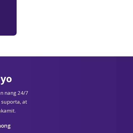
Iyo
n nang 24/7
suporta, at
akamit.
nong