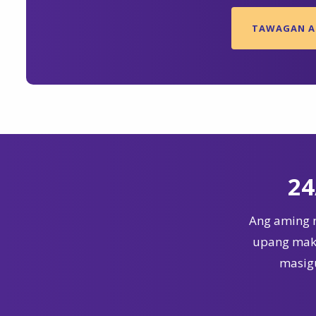
TAWAGAN AN
24
Ang aming 
upang maka
masigu