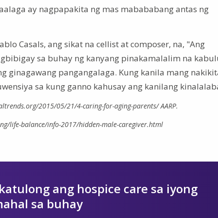
g-aalaga ay nagpapakita ng mas mabababang antas ng
blo Casals, ang sikat na cellist at composer, na, "Ang
agbibigay sa buhay ng kanyang pinakamalalim na kabu
g ginagawang pangangalaga. Kung kanila mang nakikita
uwensiya sa kung ganno kahusay ang kanilang kinalalab
altrends.org/2015/05/21/4-caring-for-aging-parents/ AARP.
ng/life-balance/info-2017/hidden-male-caregiver.html
atulong ang hospice care sa iyong
ahal sa buhay