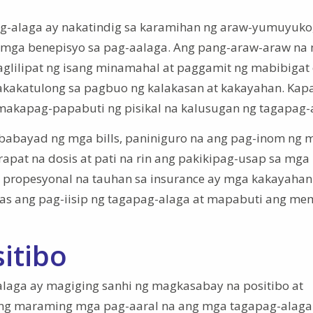
ag-alaga ay nakatindig sa karamihan ng araw-yumuyuko
 mga benepisyo sa pag-aalaga. Ang pang-araw-araw na
paglilipat ng isang minamahal at paggamit ng mabibigat
kakatulong sa pagbuo ng kalakasan at kakayahan. Kap
y makapag-papabuti ng pisikal na kalusugan ng tagapag-
abayad ng mga bills, paniniguro na ang pag-inom ng 
pat na dosis at pati na rin ang pakikipag-usap sa mga
propesyonal na tauhan sa insurance ay mga kakayahan
las ang pag-iisip ng tagapag-alaga at mapabuti ang me
itibo
laga ay magiging sanhi ng magkasabay na positibo at
ng maraming mga pag-aaral na ang mga tagapag-alaga