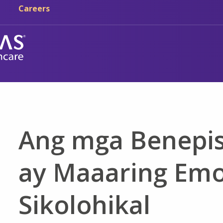
Skip sa main content
Skip sa navigation
Careers
Ang mga Benepis
ay Maaaring Emos
Sikolohikal