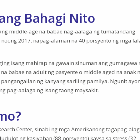
ang Bahagi Nito
sang middle-age na babae nag-aalaga ng tumatandang
 noong 2017, napag-alaman na 40 porsyento ng mga lal
aging isang mahirap na gawain sinuman ang gumagawa
 na babae na adult ng pasyente o middle aged na anak 
a pangangailan ng kanyang sariling pamilya. Ngunit ayon
g pag-aalaga ng isang taong maysakit.
mo?
esearch Center, sinabi ng mga Amerikanong tagapag-alag
dulot ng kasiyahan (88 porsyento) kaysa sa stress (32