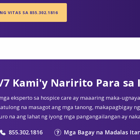
G VITAS SA 855.302.1816
/7 Kami'y Naririto Para sa 
mga eksperto sa hospice care ay maaaring maka-ugnaya
tulong na masagot ang mga tanong, makapagbigay ng 
ro na ang lahat ng iyong mga pangangailangan ay nak
855.302.1816
Mga Bagay na Madalas Ita