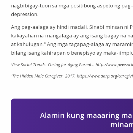
nagbibigay-tuon sa mga positibong aspeto ng pa
depression.
Ang pag-aalaga ay hindi madali. Sinabi minsan ni Pa
kakayahan na mangalaga ay ang isang bagay na n
at kahulugan." Ang mga tagapag-alaga ay maramin
bilang isang kahirapan o benepisyo ay maka-iimpl
Pew Social Trends: Caring for Aging Parents. http://www.pewsoci
1
The Hidden Male Caregiver. 2017. https://www.aarp.org/caregivi
2
Alamin kung maaaring mak
minam