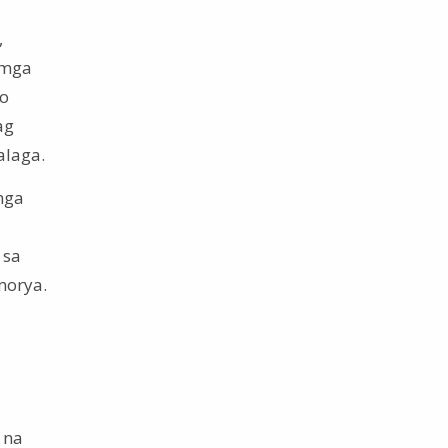
,
 mga
 o
ag
alaga.
mga
 sa
morya.
 na