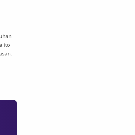
luhan
 ito
asan.