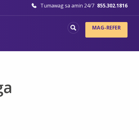
Tumawag sa amin 24/7
855.302.1816
MAG-REFER
ga