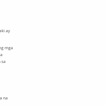
aki ay
 ng mga
na
 sa
a na