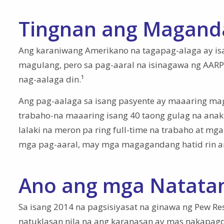
Tingnan ang Magand
Ang karaniwang Amerikano na tagapag-alaga ay i
magulang, pero sa pag-aaral na isinagawa ng AARP
nag-aalaga din.¹
Ang pag-aalaga sa isang pasyente ay maaaring m
trabaho-na maaaring isang 40 taong gulag na anak
lalaki na meron pa ring full-time na trabaho at mg
mga pag-aaral, may mga magagandang hatid rin an
Ano ang mga Natata
Sa isang 2014 na pagsisiyasat na ginawa ng Pew R
natuklasan nila na ang karanasan ay mas nakapagdu