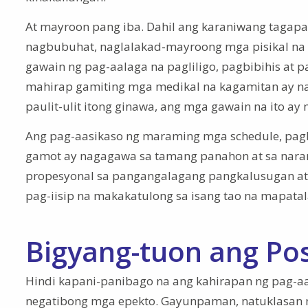
At mayroon pang iba. Dahil ang karaniwang tagap
nagbubuhat, naglalakad-mayroong mga pisikal na
gawain ng pag-aalaga na pagliligo, pagbibihis at 
mahirap gamiting mga medikal na kagamitan ay na
paulit-ulit itong ginawa, ang mga gawain na ito a
Ang pag-aasikaso ng maraming mga schedule, pagb
gamot ay nagagawa sa tamang panahon at sa narara
propesyonal sa pangangalagang pangkalusugan at 
pag-iisip na makakatulong sa isang tao na mapata
Bigyang-tuon ang Pos
Hindi kapani-panibago na ang kahirapan ng pag-aa
negatibong mga epekto. Gayunpaman, natuklasan 