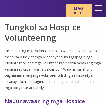
Skip sa main content
Skip sa navigation
MAG-
REFER
Mga Lokasyon
Tungkol sa Hospice
Mga Pangunahing Kaalaman
tungkol sa Hospice
Volunteering
Ang aming mga Serbisyo
Pinupunan ng mga volunteer ang agwat sa pagitan ng mga
Healthcare Professionals
mahal sa buhay at mga propesyonal na tagapag-alaga.
Pamilya at Mga Tagapag-
Pupunta roon ang mga volunteer kahit nahihirapan ang mga
alaga
kaibigan at kapamilya na gawin iyon. Wala ng parehong
pagmamahal ang mga volunteer tulad ng sa kapamilya;
sinanay sila na matugunan ang mga pangangailangan ng
mga pasyente at pamilya.
Nauunawaan ng mga Hospice