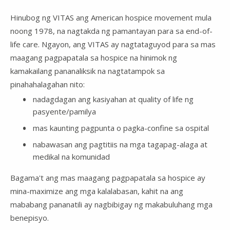
Hinubog ng VITAS ang American hospice movement mula
noong 1978, na nagtakda ng pamantayan para sa end-of-
life care. Ngayon, ang VITAS ay nagtataguyod para sa mas
maagang pagpapatala sa hospice na hinimok ng
kamakailang pananaliksik na nagtatampok sa
pinahahalagahan nito:
nadagdagan ang kasiyahan at quality of life ng
pasyente/pamilya
mas kaunting pagpunta o pagka-confine sa ospital
nabawasan ang pagtitiis na mga tagapag-alaga at
medikal na komunidad
Bagama't ang mas maagang pagpapatala sa hospice ay
mina-maximize ang mga kalalabasan, kahit na ang
mababang pananatili ay nagbibigay ng makabuluhang mga
benepisyo.