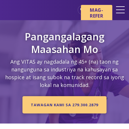
Skip sa main content
Skip sa navigation
MAG-
REFER
Mga Lokasyon
Pangangalagang
Mga Pangunahing Kaalaman
tungkol sa Hospice
Maasahan Mo
Ang aming mga Serbisyo
Ang VITAS ay nagdadala ng 45+ (na) taon ng
Healthcare Professionals
nangunguna sa industriya na kahusayan sa
Pamilya at Mga Tagapag-
hospice at isang subok na track record sa iyong
alaga
lokal na komunidad.
TAWAGAN KAMI SA 279.300.2879