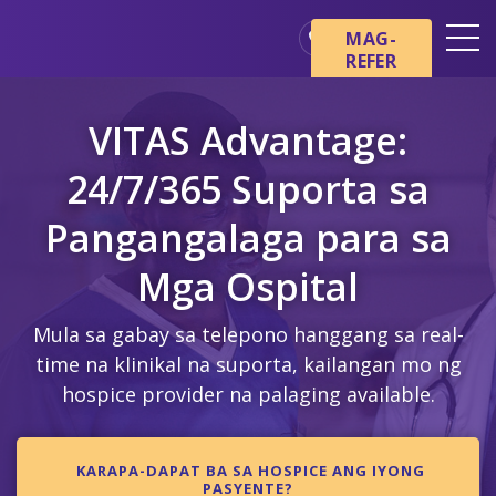
Skip sa main content
Skip sa navigation
MAG-
REFER
Mga Lokasyon
VITAS Advantage:
Mga Pangunahing Kaalaman
tungkol sa Hospice
24/7/365 Suporta sa
Ang aming mga Serbisyo
Pangangalaga para sa
Healthcare Professionals
Mga Ospital
Pamilya at Mga Tagapag-
alaga
Mula sa gabay sa telepono hanggang sa real-
time na klinikal na suporta, kailangan mo ng
hospice provider na palaging available.
KARAPA-DAPAT BA SA HOSPICE ANG IYONG
PASYENTE?