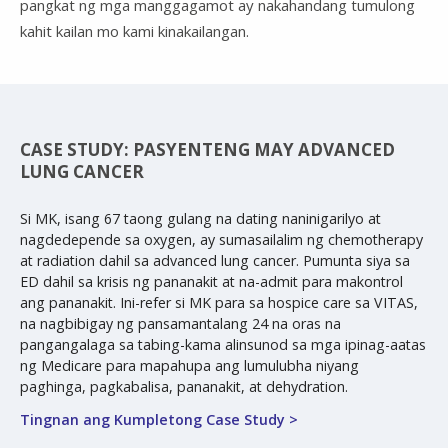
pangkat ng mga manggagamot ay nakahandang tumulong
kahit kailan mo kami kinakailangan.
CASE STUDY: PASYENTENG MAY ADVANCED
LUNG CANCER
Si MK, isang 67 taong gulang na dating naninigarilyo at
nagdedepende sa oxygen, ay sumasailalim ng chemotherapy
at radiation dahil sa advanced lung cancer. Pumunta siya sa
ED dahil sa krisis ng pananakit at na-admit para makontrol
ang pananakit. Ini-refer si MK para sa hospice care sa VITAS,
na nagbibigay ng pansamantalang 24 na oras na
pangangalaga sa tabing-kama alinsunod sa mga ipinag-aatas
ng Medicare para mapahupa ang lumulubha niyang
paghinga, pagkabalisa, pananakit, at dehydration.
Tingnan ang Kumpletong Case Study >