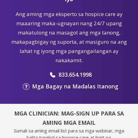
Ang aming mga eksperto sa hospice care ay
maaaring maka-ugnayan nang 24/7 upang
makatulong na masagot ang mga tanong,
makapagbigay ng suporta, at masiguro na ang
lahat ng iyong mga pangangailangan ay
nakakamit.
833.654.1998
Mga Bagay na Madalas Itanong
MGA CLINICIAN: MAG-SIGN UP PARA SA
AMING MGA EMAIL
Sumali sa aming email list para sa mga webinar, mga
balita tungkol sa hospice care at higit pa.