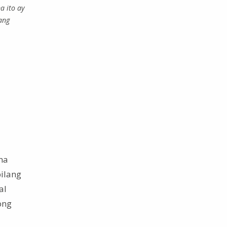
a ito ay
ang
na
bilang
al
ong