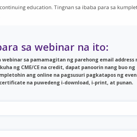
ontinuing education. Tingnan sa ibaba para sa kumple
.
ara sa webinar na ito:
na webinar sa pamamagitan ng parehong email address 
kuha ng CME/CE na credit, dapat panoorin nang buo ng
mpletohin ang online na pagsusuri pagkatapos ng even
ertificate na puwedeng i-download, i-print, at punan.