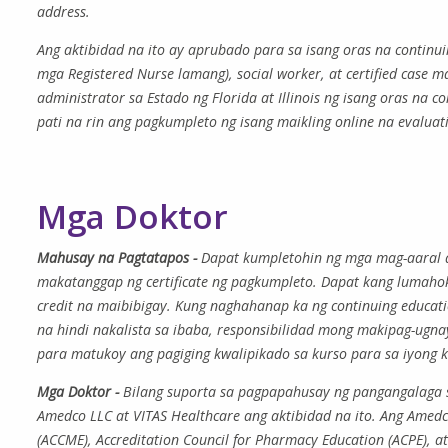
address.
Ang aktibidad na ito ay aprubado para sa isang oras na continui
mga Registered Nurse lamang​​​​​​​), social worker, at certified 
administrator sa Estado ng Florida at Illinois ng isang oras na 
pati na rin ang pagkumpleto ng isang maikling online na evaluat
Mga Doktor
Mahusay na Pagtatapos -
Dapat kumpletohin ng mga mag-aaral a
makatanggap ng certificate ng pagkumpleto. Dapat kang lumahok
credit na maibibigay. Kung naghahanap ka ng continuing educati
na hindi nakalista sa ibaba, responsibilidad mong makipag-ugnay
para matukoy ang pagiging kwalipikado sa kurso para sa iyong kin
Mga Doktor -
Bilang suporta sa pagpapahusay ng pangangalaga s
Amedco LLC at VITAS Healthcare ang aktibidad na ito. Ang Amedco
(ACCME), Accreditation Council for Pharmacy Education (ACPE), 