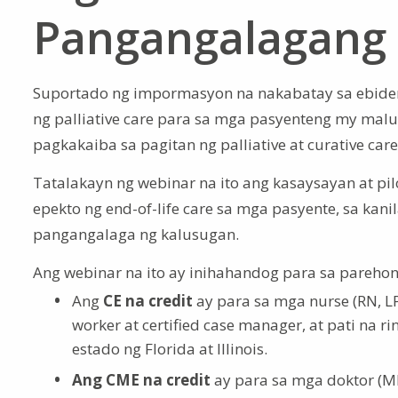
Pangangalagang
Suportado ng impormasyon na nakabatay sa ebide
ng palliative care para sa mga pasyenteng my m
pagkakaiba sa pagitan ng palliative at curative care
Tatalakayn ng webinar na ito ang kasaysayan at pil
epekto ng end-of-life care sa mga pasyente, sa kani
pangangalaga ng kalusugan.
Ang webinar na ito ay inihahandog para sa parehon
Ang
CE na credit
ay para sa mga nurse (RN, LP
worker at certified case manager​​​​​​​, at pat
estado ng Florida at Illinois.
Ang CME na credit
ay para sa mga doktor (MD,