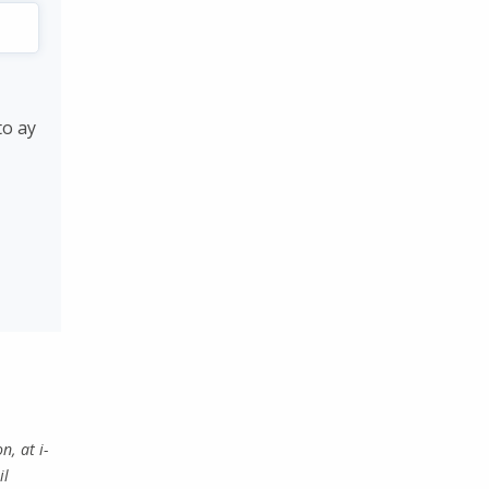
to ay
, at i-
il