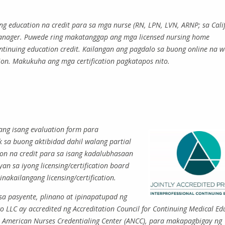
ng education na credit para sa mga nurse (RN, LPN, LVN, ARNP; sa Cali
case manager. Puwede ring makatanggap ang mga licensed nursing home
continuing education credit. Kailangan ang pagdalo sa buong online na w
ion. Makukuha ang mga certification pagkatapos nito.
ng isang evaluation form para
 sa buong aktibidad dahil walang partial
on na credit para sa isang kadalubhasaan
an sa iyong licensing/certification board
akailangang licensing/certification.
a pasyente, plinano at ipinapatupad ng
 LLC ay accredited ng Accreditation Council for Continuing Medical Ed
at American Nurses Credentialing Center (ANCC), para makapagbigay ng