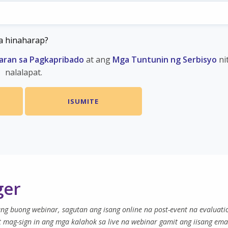
a hinaharap?
aran sa Pagkapribado
at ang
Mga Tuntunin ng Serbisyo
ni
nalalapat.
ger
g buong webinar, sagutan ang isang online na post-event na evaluation
at mag-sign in ang mga kalahok sa live na webinar gamit ang iisang ema