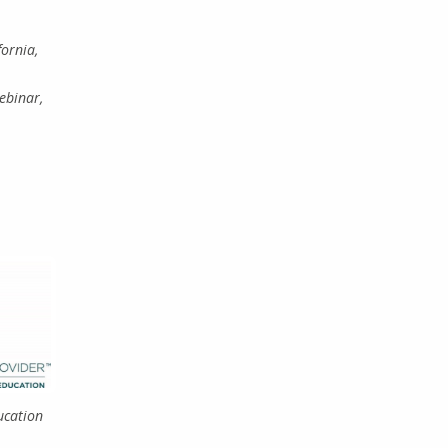
fornia,
ebinar,
ucation