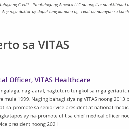
alaga ng Credit - Itinatalaga ng Amedco LLC na ang live na aktibidad n
. Ang mga doktor ay dapat lang kumuha ng credit na naaayon sa kanil
rto sa VITAS
cal Officer, VITAS Healthcare
angalaga, nag-aaral, nagtuturo tungkol sa mga geriatric 
are mula 1999. Naging bahagi siya ng VITAS noong 2013 
 at na-promote sa senior vice president at national medic
agkatapos ay na-promote ulit sa chief medical officer no
vice president noong 2021.