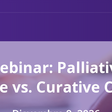
ebinar: Palliati
e vs. Curative 