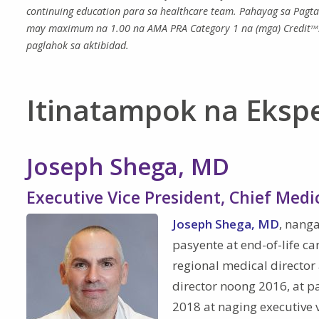
continuing education para sa healthcare team. Pahayag sa Pagtat
may maximum na 1.00 na AMA PRA Category 1 na (mga) Credit
TM
paglahok sa aktibidad.
Itinatampok na Ekspe
Joseph Shega, MD
Executive Vice President, Chief Medi
Joseph Shega, MD
, nang
pasyente at end-of-life c
regional medical director
director noong 2016, at p
2018 at naging executive 