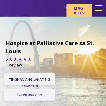
MAG-
REFER
Mga Lokasyon
Mga Pangunahing Kaalaman
tungkol sa Hospice
Hospice at Palliative Care sa St.
Ang aming mga Serbisyo
Louis
Healthcare Professionals
5
Pamilya at Mga Tagapag-
alaga
1 Review
TINGNAN ANG LAHAT NG
LOKASYON
866.488.2395