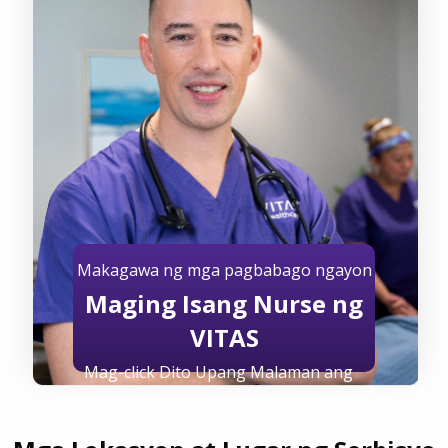
Makagawa ng mga pagbabago ngayon
Maging Isang Nurse ng
VITAS
Mag-click Dito Upang Malaman ang
Higit pa