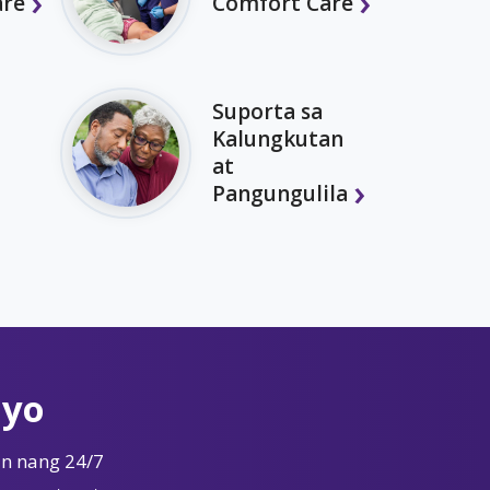
are
Comfort Care
Suporta sa
Kalungkutan
at
Pangungulila
Iyo
n nang 24/7