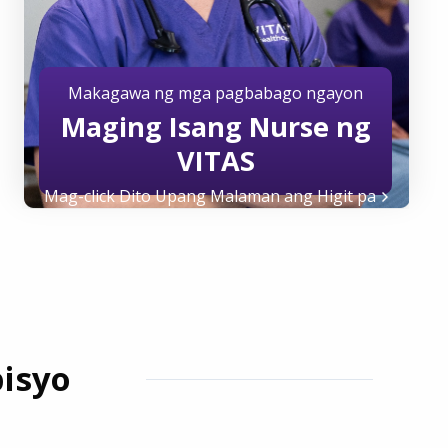
Makagawa ng mga pagbabago ngayon
Maging Isang Nurse ng
VITAS
Mag-click Dito Upang Malaman ang Higit pa
isyo