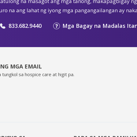
tulong na masagot ang mga tanong, makapagbigay ng 
ro na ang lahat ng iyong mga pangangailangan ay nak
833.682.9440
Mga Bagay na Madalas Ita
ING MGA EMAIL
 tungkol sa hospice care at higit pa.