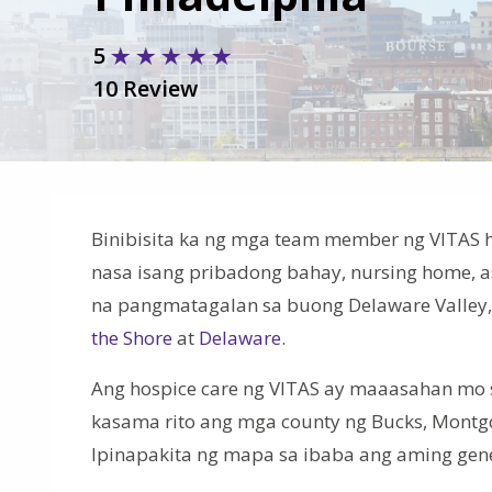
5
10 Review
Binibisita ka ng mga team member ng VITAS
nasa isang pribadong bahay, nursing home, ass
na pangmatagalan sa buong Delaware Valley, 
the Shore
at
Delaware
.
Ang hospice care ng VITAS ay maaasahan mo s
kasama rito ang mga county ng Bucks, Montgo
Ipinapakita ng mapa sa ibaba ang aming gener