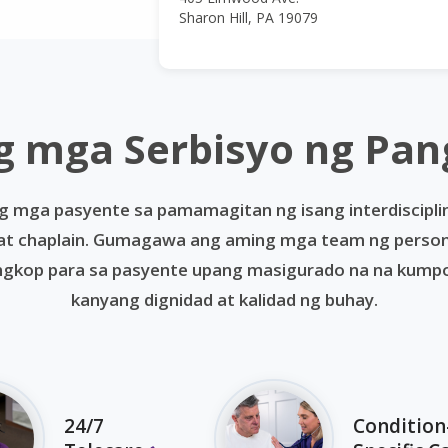
Sharon Hill, PA 19079
 mga Serbisyo ng Pa
g mga pasyente sa pamamagitan ng isang interdiscipli
r at chaplain. Gumagawa ang aming mga team ng persona
gkop para sa pasyente upang masigurado na na kumport
kanyang dignidad at kalidad ng buhay.
24/7
Condition