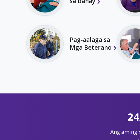
sa Bahay
Pag-aalaga sa
Mga Beterano
24
Ang aming 