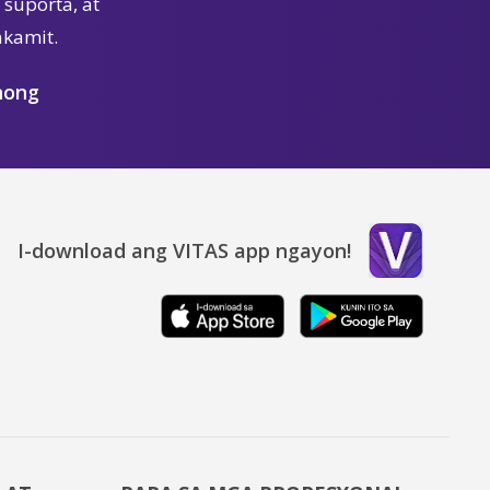
suporta, at
akamit.
nong
I-download ang VITAS app ngayon!