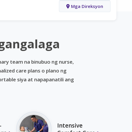
Mga Direksyon
ngangalaga
nary team na binubuo ng nurse,
lized care plans o plano ng
able siya at napapanatili ang
-
Intensive