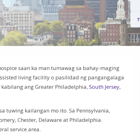
T
 hospice saan ka man tumawag sa bahay-maging
isted living facility o pasilidad ng pangangalaga
kabilang ang Greater Philadelphia,
South Jersey
,
a tuwing kailangan mo ito. Sa Pennsylvania,
mery, Chester, Delaware at Philadelphia.
al service area.