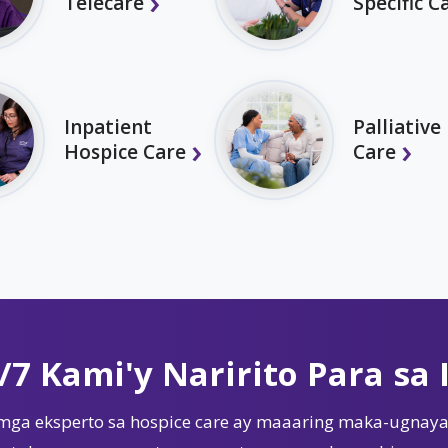
Telecare
Specific C
Inpatient
Palliative
Hospice Care
Care
/7 Kami'y Naririto Para sa 
mga eksperto sa hospice care ay maaaring maka-ugnaya