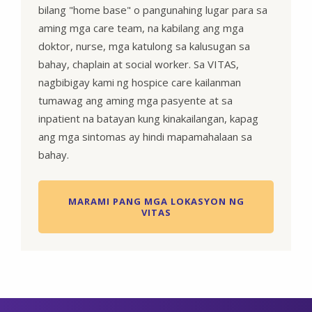
bilang "home base" o pangunahing lugar para sa
aming mga care team, na kabilang ang mga
doktor, nurse, mga katulong sa kalusugan sa
bahay, chaplain at social worker. Sa VITAS,
nagbibigay kami ng hospice care kailanman
tumawag ang aming mga pasyente at sa
inpatient na batayan kung kinakailangan, kapag
ang mga sintomas ay hindi mapamahalaan sa
bahay.
MARAMI PANG MGA LOKASYON NG
VITAS