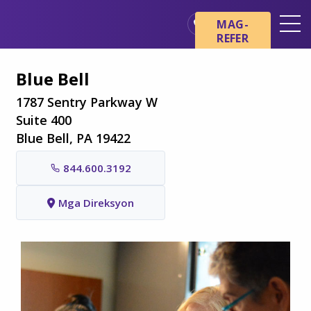
Skip sa main content
Skip sa navigation
MAG-
REFER
Mga Lokasyon
Blue Bell
Mga Pangunahing Kaalaman
tungkol sa Hospice
1787 Sentry Parkway W
Suite 400
Ang aming mga Serbisyo
Blue Bell, PA 19422
Healthcare Professionals
844.600.3192
Pamilya at Mga Tagapag-
alaga
Mga Direksyon