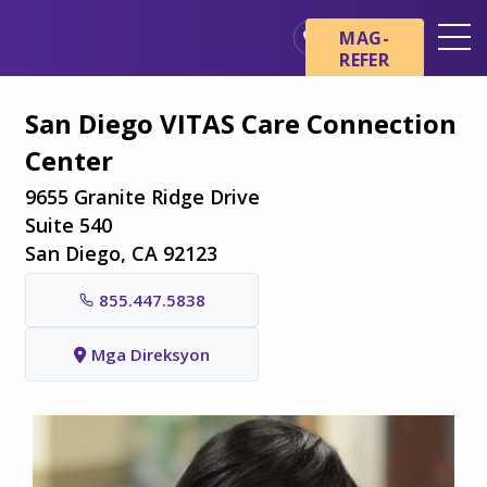
Skip sa main content
Skip sa navigation
MAG-
REFER
Mga Lokasyon
San Diego VITAS Care Connection
Mga Pangunahing Kaalaman
Center
tungkol sa Hospice
9655 Granite Ridge Drive
Ang aming mga Serbisyo
Suite 540
Healthcare Professionals
San Diego, CA 92123
Pamilya at Mga Tagapag-
alaga
855.447.5838
Mga Direksyon