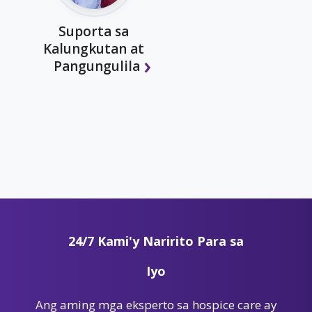
Suporta sa
Kalungkutan at
Pangungulila
24/7 Kami'y Naririto Para sa
Iyo
Ang aming mga eksperto sa hospice care ay