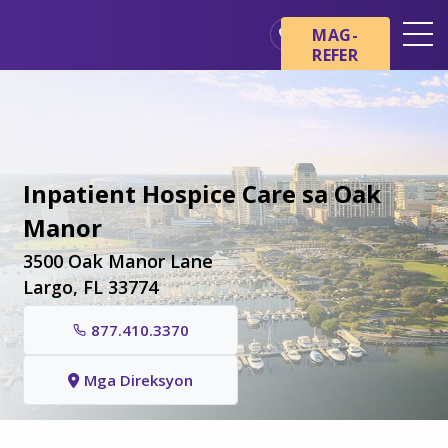
Skip sa main content
Skip sa navigation
MAG-
REFER
Mga Lokasyon
Mga Pangunahing Kaalaman
tungkol sa Hospice
Ang aming mga Serbisyo
Inpatient Hospice Care sa Oak
Healthcare Professionals
Manor
Pamilya at Mga Tagapag-
3500 Oak Manor Lane
alaga
Largo, FL 33774
877.410.3370
Mga Direksyon