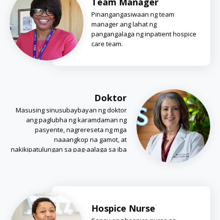
Team Manager
Pinangangasiwaan ng team
manager ang lahat ng
pangangalaga ng inpatient hospice
care team.
Doktor
Masusing sinusubaybayan ng doktor
ang paglubha ng karamdaman ng
pasyente, nagrereseta ng mga
naaangkop na gamot, at
nakikipatulungan sa pag-aalaga sa iba
miyembro ng team.
Hospice Nurse