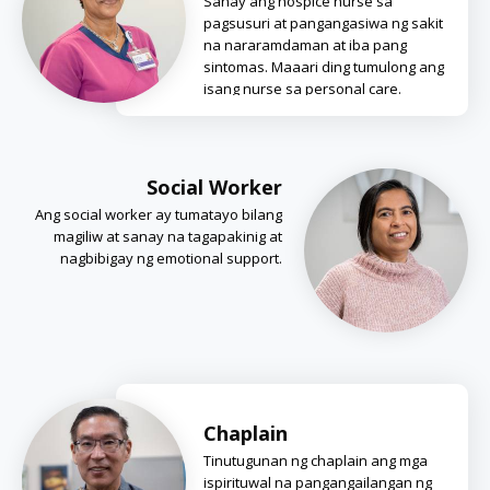
Sanay ang hospice nurse sa
pagsusuri at pangangasiwa ng sakit
na nararamdaman at iba pang
sintomas. Maaari ding tumulong ang
isang nurse sa personal care.
Social Worker
Ang social worker ay tumatayo bilang
magiliw at sanay na tagapakinig at
nagbibigay ng emotional support.
Chaplain
Tinutugunan ng chaplain ang mga
ispirituwal na pangangailangan ng