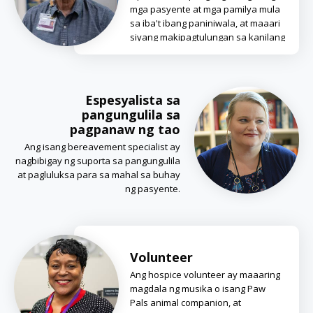
mga pasyente at mga pamilya mula
sa iba't ibang paniniwala, at maaari
siyang makipagtulungan sa kanilang
pari.
Espesyalista sa
pangungulila sa
pagpanaw ng tao
Ang isang bereavement specialist ay
nagbibigay ng suporta sa pangungulila
at pagluluksa para sa mahal sa buhay
ng pasyente.
Volunteer
Ang hospice volunteer ay maaaring
magdala ng musika o isang Paw
Pals animal companion, at