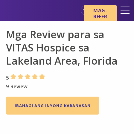
Skip sa main content
Skip sa navigation
MAG-
REFER
Mga Lokasyon
Mga Review para sa
Mga Pangunahing Kaalaman
tungkol sa Hospice
VITAS Hospice sa
Ang aming mga Serbisyo
Lakeland Area, Florida
Healthcare Professionals
Pamilya at Mga Tagapag-
5
alaga
9 Review
IBAHAGI ANG INYONG KARANASAN