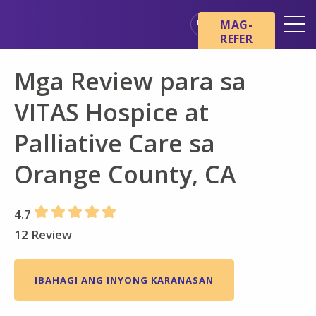
Skip sa main content
Skip sa navigation
MAG-
REFER
Mga Lokasyon
Mga Review para sa
Mga Pangunahing Kaalaman
tungkol sa Hospice
VITAS Hospice at
Ang aming mga Serbisyo
Palliative Care sa
Healthcare Professionals
Orange County, CA
Pamilya at Mga Tagapag-
alaga
4.7
12 Review
IBAHAGI ANG INYONG KARANASAN