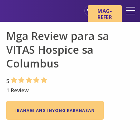
Skip sa main content
Skip sa navigation
MAG-
REFER
Mga Lokasyon
Mga Review para sa
Mga Pangunahing Kaalaman
tungkol sa Hospice
VITAS Hospice sa
Ang aming mga Serbisyo
Columbus
Healthcare Professionals
Pamilya at Mga Tagapag-
5
alaga
1 Review
IBAHAGI ANG INYONG KARANASAN