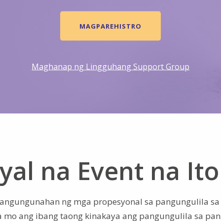
MAGPAREHISTRO
Maghanap ng Lingguhang Support Group
yal na Event na Ito
na pangungunahan ng mga propesyonal sa pangungulila sa
 mo ang ibang taong kinakaya ang pangungulila sa pa