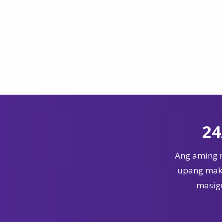
24
Ang aming 
upang maka
masigu