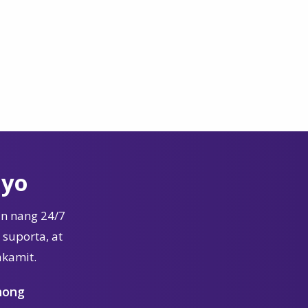
Iyo
n nang 24/7
suporta, at
akamit.
nong