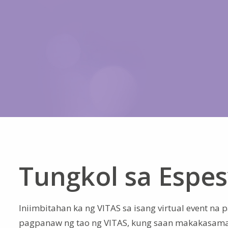
Tungkol sa Espes
Iniimbitahan ka ng VITAS sa isang virtual event 
pagpanaw ng tao ng VITAS, kung saan makakasama