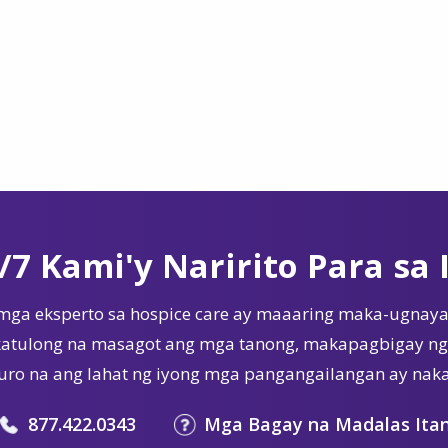
/7 Kami'y Naririto Para sa 
mga eksperto sa hospice care ay maaaring maka-ugnaya
tulong na masagot ang mga tanong, makapagbigay ng 
ro na ang lahat ng iyong mga pangangailangan ay nak
877.422.0343
Mga Bagay na Madalas Ita