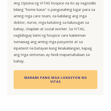
Ang Opisina ng VITAS hospice na ito ay nagsisilbi
bilang "home base" o pangunahing lugar para sa
aming mga care team, na kabilang ang mga
doktor, nurse, mga katulong sa kalusugan sa
bahay, chaplain at social worker. Sa VITAS,
nagbibigay kami ng hospice care kailanman
tumawag ang aming mga pasyente at sa
inpatient na batayan kung kinakailangan, kapag
ang mga sintomas ay hindi mapamahalaan sa
bahay.
MARAMI PANG MGA LOKASYON NG
VITAS