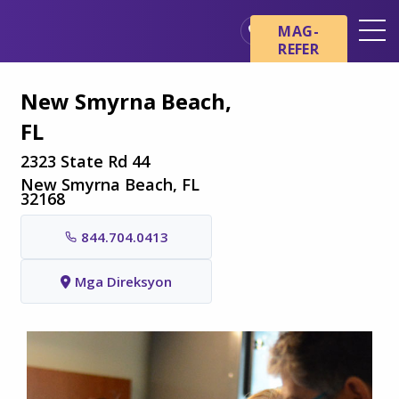
Skip sa main content
Skip sa navigation
MAG-
REFER
Mga Lokasyon
New Smyrna Beach,
Mga Pangunahing Kaalaman
FL
tungkol sa Hospice
2323 State Rd 44
Ang aming mga Serbisyo
New Smyrna Beach, FL
Healthcare Professionals
32168
Pamilya at Mga Tagapag-
844.704.0413
alaga
Mga Direksyon