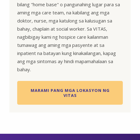
bilang "home base" o pangunahing lugar para sa
aming mga care team, na kabilang ang mga
doktor, nurse, mga katulong sa kalusugan sa
bahay, chaplain at social worker. Sa VITAS,
nagbibigay kami ng hospice care kailanman
tumawag ang aming mga pasyente at sa
inpatient na batayan kung kinakailangan, kapag
ang mga sintomas ay hindi mapamahalaan sa
bahay.
MARAMI PANG MGA LOKASYON NG
VITAS