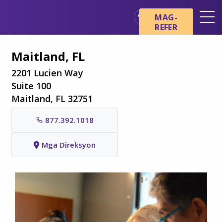
Skip sa main content
Skip sa navigation
MAG-
REFER
Mga Lokasyon
Maitland, FL
Mga Pangunahing Kaalaman
tungkol sa Hospice
2201 Lucien Way
Suite 100
Ang aming mga Serbisyo
Maitland, FL 32751
Healthcare Professionals
877.392.1018
Pamilya at Mga Tagapag-
alaga
Mga Direksyon