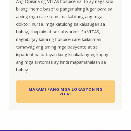
Ang Opisina ng VITAS hospice na ito ay nagsisilbi
bilang "home base" o pangunahing lugar para sa
aming mga care team, na kabilang ang mga
doktor, nurse, mga katulong sa kalusugan sa
bahay, chaplain at social worker. Sa VITAS,
nagbibigay kami ng hospice care kailanman
tumawag ang aming mga pasyente at sa
inpatient na batayan kung kinakailangan, kapag
ang mga sintomas ay hindi mapamahalaan sa
bahay.
MARAMI PANG MGA LOKASYON NG
VITAS