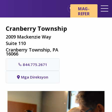
Skip sa main content
Skip sa navigation
MAG-
REFER
Mga Lokasyon
Cranberry Township
Mga Pangunahing Kaalaman
tungkol sa Hospice
2009 Mackenzie Way
Suite 110
Ang aming mga Serbisyo
Cranberry Township, PA
16066
Healthcare Professionals
844.775.2671
Pamilya at Mga Tagapag-
alaga
Mga Direksyon