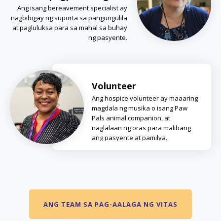
Ang isang bereavement specialist ay
nagbibigay ng suporta sa pangungulila
at pagluluksa para sa mahal sa buhay
ng pasyente.
Volunteer
Ang hospice volunteer ay maaaring
magdala ng musika o isang Paw
Pals animal companion, at
naglalaan ng oras para malibang
ang pasyente at pamilya.
ANG TEAM SA PAG-AALAGA NG VITAS