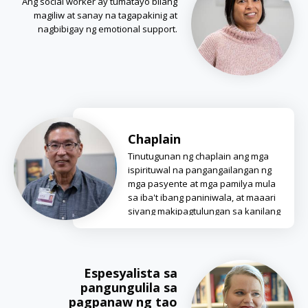
Ang social worker ay tumatayo bilang
magiliw at sanay na tagapakinig at
nagbibigay ng emotional support.
Chaplain
Tinutugunan ng chaplain ang mga
ispirituwal na pangangailangan ng
mga pasyente at mga pamilya mula
sa iba't ibang paniniwala, at maaari
siyang makipagtulungan sa kanilang
pari.
Espesyalista sa
pangungulila sa
pagpanaw ng tao