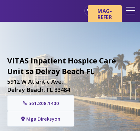
Skip sa main content
Skip sa navigation
MAG-
REFER
Mga Lokasyon
Mga Pangunahing Kaalaman
tungkol sa Hospice
Ang aming mga Serbisyo
VITAS Inpatient Hospice Care
Healthcare Professionals
Unit sa Delray Beach FL
Pamilya at Mga Tagapag-
5912 W Atlantic Ave.
alaga
Delray Beach, FL 33484
561.808.1400
Mga Direksyon