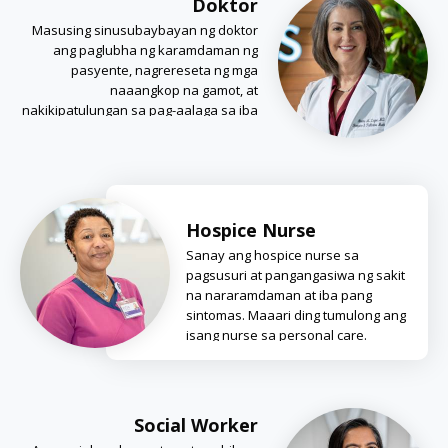
Doktor
Masusing sinusubaybayan ng doktor
ang paglubha ng karamdaman ng
pasyente, nagrereseta ng mga
naaangkop na gamot, at
nakikipatulungan sa pag-aalaga sa iba
miyembro ng team.
Hospice Nurse
Sanay ang hospice nurse sa
pagsusuri at pangangasiwa ng sakit
na nararamdaman at iba pang
sintomas. Maaari ding tumulong ang
isang nurse sa personal care.
Social Worker