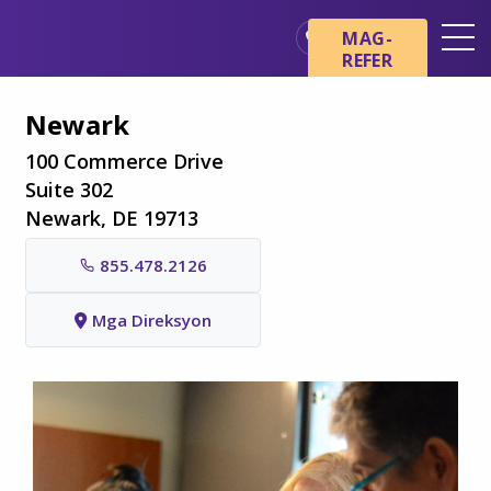
Skip sa main content
Skip sa navigation
MAG-
REFER
Mga Lokasyon
Newark
Mga Pangunahing Kaalaman
tungkol sa Hospice
100 Commerce Drive
Suite 302
Ang aming mga Serbisyo
Newark, DE 19713
Healthcare Professionals
855.478.2126
Pamilya at Mga Tagapag-
alaga
Mga Direksyon